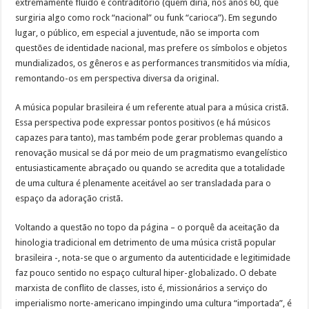
extremamente fluído e contraditório (quem diria, nos anos 60, que
surgiria algo como rock “nacional” ou funk “carioca”). Em segundo
lugar, o público, em especial a juventude, não se importa com
questões de identidade nacional, mas prefere os símbolos e objetos
mundializados, os gêneros e as performances transmitidos via mídia,
remontando-os em perspectiva diversa da original.
A música popular brasileira é um referente atual para a música cristã.
Essa perspectiva pode expressar pontos positivos (e há músicos
capazes para tanto), mas também pode gerar problemas quando a
renovação musical se dá por meio de um pragmatismo evangelístico
entusiasticamente abraçado ou quando se acredita que a totalidade
de uma cultura é plenamente aceitável ao ser transladada para o
espaço da adoração cristã.
Voltando a questão no topo da página – o porquê da aceitação da
hinologia tradicional em detrimento de uma música cristã popular
brasileira -, nota-se que o argumento da autenticidade e legitimidade
faz pouco sentido no espaço cultural hiper-globalizado. O debate
marxista de conflito de classes, isto é, missionários a serviço do
imperialismo norte-americano impingindo uma cultura “importada”, é