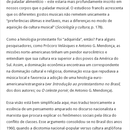
de paladar alimentício – este estaria mais profundamente inscrito em
nossos corpos que o paladar musical. O estudioso francês acrescenta
que os diferentes gostos musicais não remetem unicamente a
“preferências últimas e inefáveis, mas a diferenças no modo de
aquisição da cultura musical” (
Sociología y cultura
, p. 178).
Como a hinologia protestante foi “adquirida”, então? Para alguns
pesquisadores, como Prócoro Velásques e Antonio G. Mendonça, as
missões norte-americanas tinham um pendor eurocêntrico e
entendiam que sua cultura era superior a dos povos da América do
Sul. Assim, a dominação econômica encontrava um correspondente
na dominação cultural e religiosa, dominação essa que repudiava a
música local e favorecia a adoção de uma hinologia euro-
americana/estrangeira (ver
Introdução ao protestantismo no Brasil
,
dos dois autores; ou
O celeste porvir
, de Antonio G. Mendonça).
Essa visão está bem simplificada aqui, mas traduz teoricamente a
essência de um pensamento amparado no discurso nacionalista e
marxista que procura explicar os fenômenos sociais pela ótica do
conflito de classes. Esse argumento consolidou-se no Brasil dos anos
1960, quando a dicotomia nacional-popular versus cultura anglófona