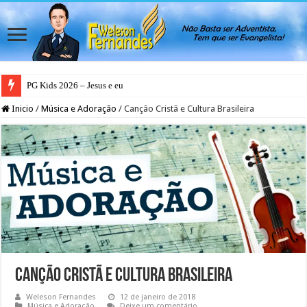
PG Kids 2026 – Jesus e eu
Inicio
/
Música e Adoração
/
Canção Cristã e Cultura Brasileira
Canção Cristã e Cultura Brasileira
Weleson Fernandes
12 de janeiro de 2018
Música e Adoração
Deixe um comentário