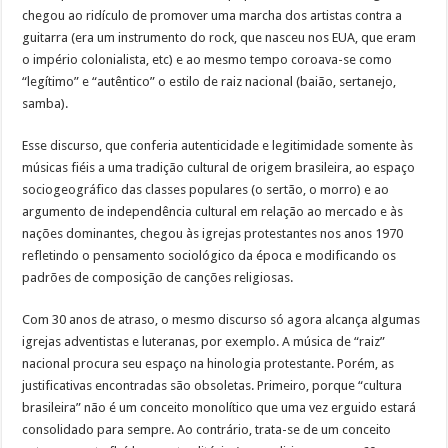
chegou ao ridículo de promover uma marcha dos artistas contra a
guitarra (era um instrumento do rock, que nasceu nos EUA, que eram
o império colonialista, etc) e ao mesmo tempo coroava-se como
“legítimo” e “autêntico” o estilo de raiz nacional (baião, sertanejo,
samba).
Esse discurso, que conferia autenticidade e legitimidade somente às
músicas fiéis a uma tradição cultural de origem brasileira, ao espaço
sociogeográfico das classes populares (o sertão, o morro) e ao
argumento de independência cultural em relação ao mercado e às
nações dominantes, chegou às igrejas protestantes nos anos 1970
refletindo o pensamento sociológico da época e modificando os
padrões de composição de canções religiosas.
Com 30 anos de atraso, o mesmo discurso só agora alcança algumas
igrejas adventistas e luteranas, por exemplo. A música de “raiz”
nacional procura seu espaço na hinologia protestante. Porém, as
justificativas encontradas são obsoletas. Primeiro, porque “cultura
brasileira” não é um conceito monolítico que uma vez erguido estará
consolidado para sempre. Ao contrário, trata-se de um conceito