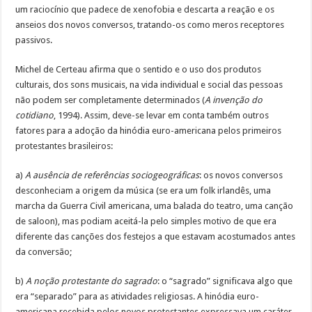
um raciocínio que padece de xenofobia e descarta a reação e os
anseios dos novos conversos, tratando-os como meros receptores
passivos.
Michel de Certeau afirma que o sentido e o uso dos produtos
culturais, dos sons musicais, na vida individual e social das pessoas
não podem ser completamente determinados (
A invenção do
cotidiano
, 1994). Assim, deve-se levar em conta também outros
fatores para a adoção da hinódia euro-americana pelos primeiros
protestantes brasileiros:
a)
A ausência de referências sociogeográficas
: os novos conversos
desconheciam a origem da música (se era um folk irlandês, uma
marcha da Guerra Civil americana, uma balada do teatro, uma canção
de saloon), mas podiam aceitá-la pelo simples motivo de que era
diferente das canções dos festejos a que estavam acostumados antes
da conversão;
b)
A noção protestante do sagrado
: o “sagrado” significava algo que
era “separado” para as atividades religiosas. A hinódia euro-
americana recebida pelos novos protestantes expressava um caráter