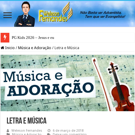
PG Kids 2026 – Jesus e eu
Inicio
/
Música e Adoração
/
Letra e Música
Letra e Música
Weleson Fernandes
6 de março de 2018
Música e Adoração
Deixe um comentário