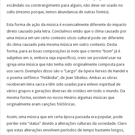
escândalo ou constrangimento para alguns, não deve ser usado no
culto (mesmo porque, temos abundancia de outras fontes).
Esta forma de ação da música é essencialmente diferente do impacto
direto causado pela letra. Concluímos então que o clima causado por
uma música em um certo contexto sócio-cultural pode ser diferente
do clima causado pela mesma música em outro contexto. Desta
forma, para as boas composições (e note que o termo “bom” já é
subjetivo em si, embora seja específico), creio ser possível usar na
igreja uma música que não tenha sido originalmente composta para
uso sacro. Exemplos disso são o “Largo” da ópera Xerxes de Handel e
o poema sinfônico “Finlândia”, de Jean Sibelius. Ambas as obras
receberam letra sacra e têm sido usadas para enlevo espiritual de
vários grupos e gerações diversas de cristãos em todo o mundo. Da
mesma forma, existem no nosso Hinário algumas músicas que
originalmente eram canções folclóricas.
Assim, uma música que em certa época passada era popular, pode
perder este “status” devido a alterações culturais da sociedade. Claro
que estas alterações envolvem períodos de tempo bastante longos,