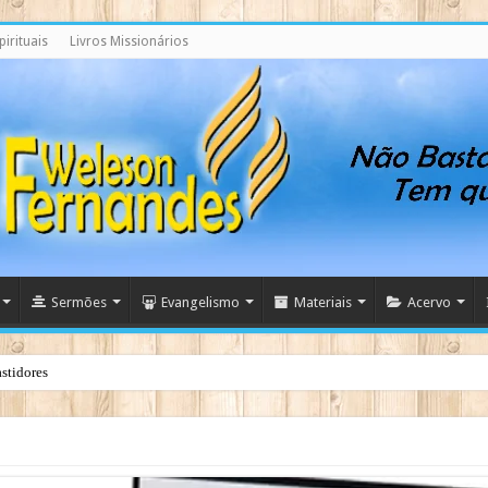
irituais
Livros Missionários
Sermões
Evangelismo
Materiais
Acervo
stidores