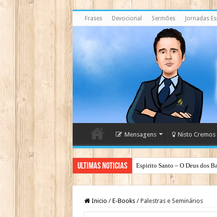
Frases
Devocional
Sermões
Jornadas Esp
Mensagens
Nisto Cremos
Ultimas Noticias
Espirito Santo – O Deus dos Ba
Inicio
/
E-Books
/
Palestras e Seminários