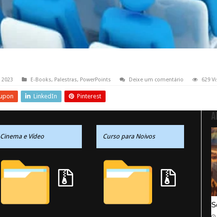
 2023
E-Books
,
Palestras
,
PowerPoints
Deixe um comentário
629 Vi
upon
LinkedIn
Pinterest
A
Cinema e Vídeo
Curso para Noivos
S