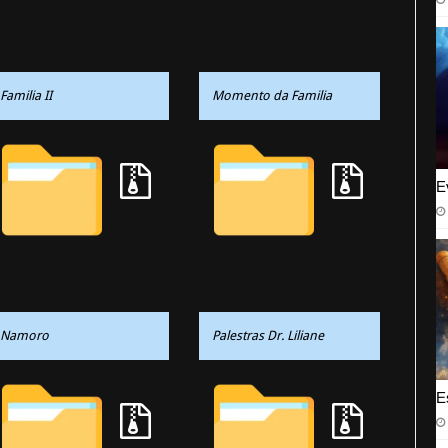
Familia II
Momento da Familia
E
Namoro
Palestras Dr. Liliane
E