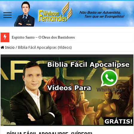
Espirito Santo – O Deus dos Bastidores
Inicio
/
Bíblia Fácil Apocalipse: (Vídeos)