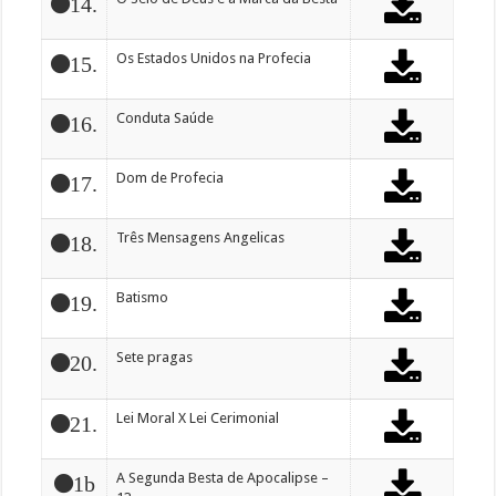
14.
Os Estados Unidos na Profecia
15.
Conduta Saúde
16.
Dom de Profecia
17.
Três Mensagens Angelicas
18.
Batismo
19.
Sete pragas
20.
Lei Moral X Lei Cerimonial
21.
A Segunda Besta de Apocalipse –
1b