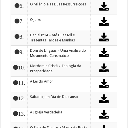
O Milênio e as Duas Ressurreições
6.
O juízo
7.
Daniel 8:14 – Até Duas Mil e
8.
Trezentas Tardes e Manhãs
Dom de Línguas – Uma Análise do
9.
Movimento Carismático
Mordomia Cristã x Teologia da
10.
Prosperidade
A Lei do Amor
11.
Sábado, um Dia de Descanso
12.
A Igreja Verdadeira
13.
O Selo de Deus e a Marca da Besta