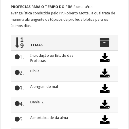
PROFECIAS PARA O TEMPO DO FIM
é uma série
evangelística conduzida pelo Pr. Roberto Motta , a qual trata de
maneira abrangente os tópicos da profecia bíblica para os
últimos dias.
TEMAS
Introdução ao Estudo das
1.
Profecias
Biblia
2.
A origem do mal
3.
Daniel 2
4.
A mortalidade da alma
5.