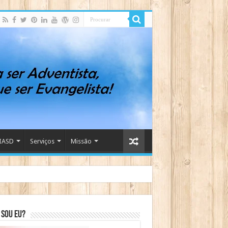
IASD
Serviços
Missão
sou eu?