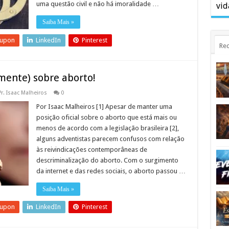
uma questão civil e não há imoralidade …
vid
Saiba Mais »
eupon
LinkedIn
Pinterest
Rec
mente) sobre aborto!
Pr. Isaac Malheiros
0
Por Isaac Malheiros [1] Apesar de manter uma
posição oficial sobre o aborto que está mais ou
menos de acordo com a legislação brasileira [2],
alguns adventistas parecem confusos com relação
às reivindicações contemporâneas de
descriminalização do aborto. Com o surgimento
da internet e das redes sociais, o aborto passou …
Saiba Mais »
eupon
LinkedIn
Pinterest