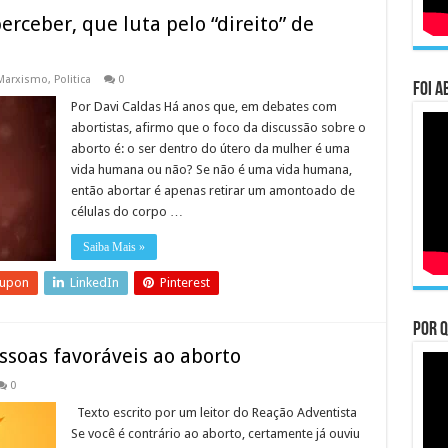
rceber, que luta pelo “direito” de
Marxismo
,
Politica
0
Foi a
Por Davi Caldas Há anos que, em debates com
abortistas, afirmo que o foco da discussão sobre o
aborto é: o ser dentro do útero da mulher é uma
vida humana ou não? Se não é uma vida humana,
então abortar é apenas retirar um amontoado de
células do corpo …
Saiba Mais »
eupon
LinkedIn
Pinterest
Por q
ssoas favoráveis ao aborto
0
Texto escrito por um leitor do Reação Adventista
Se você é contrário ao aborto, certamente já ouviu