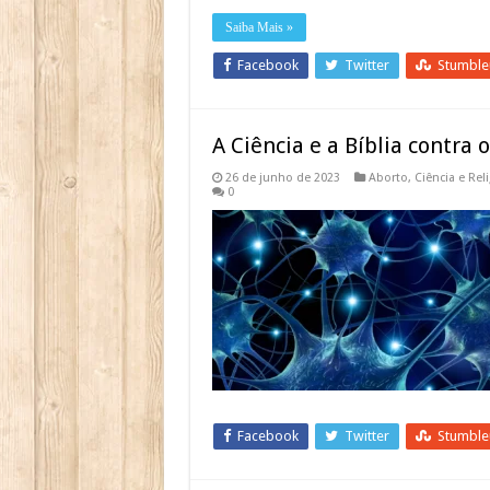
Saiba Mais »
Facebook
Twitter
Stumbl
A Ciência e a Bíblia contra 
26 de junho de 2023
Aborto
,
Ciência e Rel
0
Facebook
Twitter
Stumbl