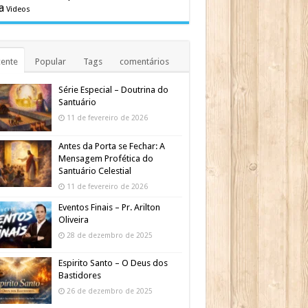
a
Videos
ente
Popular
Tags
comentários
Série Especial – Doutrina do
Santuário
11 de fevereiro de 2026
Antes da Porta se Fechar: A
Mensagem Profética do
Santuário Celestial
11 de fevereiro de 2026
Eventos Finais – Pr. Arilton
Oliveira
28 de dezembro de 2025
Espirito Santo – O Deus dos
Bastidores
26 de dezembro de 2025