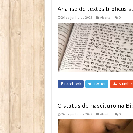
Análise de textos bíblicos 
26 de junho de 2023
Aborto
0
Facebook
Twitter
Stumbl
O status do nascituro na Bí
26 de junho de 2023
Aborto
0