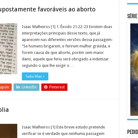
supostamente favoráveis ao aborto
Série
Isaac Malheiros [1] 1. Êxodo 21:22-23 Existem duas
interpretações principais desse texto, que já
aparecem nas diferentes versões dessa passagem:
“Se homens brigarem, e ferirem mulher grávida, e
forem causa de que aborte, porém sem maior
dano, aquele que feriu será obrigado a indenizar
segundo o que lhe exigir o …
Saiba Mais »
eupon
LinkedIn
Pinterest
blia
Isaac Malheiros [1] Este breve estudo pretende
Pedid
verificar se é verdade que nenhuma passagem