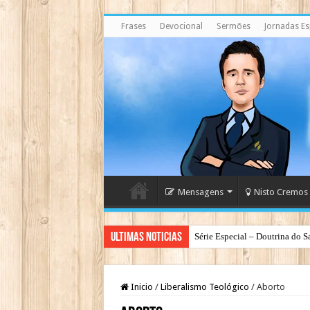
Frases
Devocional
Sermões
Jornadas Esp
Mensagens
Nisto Cremos
Ultimas Noticias
Série Especial – Doutrina do S
Antes da Porta se Fechar: A Me
Inicio
/
Liberalismo Teológico
/
Aborto