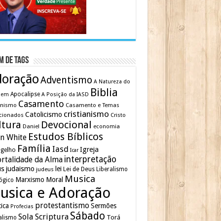
m de Tags
doração
Adventismo
A Natureza do
Biblia
Apocalipse
mem
A Posição da IASD
Casamento
inismo
Casamento e Temas
cristianismo
Catolicismo
cionados
Cristo
ltura
Devocional
Daniel
economia
Estudos Bíblicos
en White
Família
Iasd
Igreja
gelho
Icar
interpretação
rtalidade da Alma
us
judaismo
lei
Lei de Deus
judeus
Liberalismo
Musica
Marxismo
Moral
ógico
usica e Adoração
protestantismo
tica
Sermões
Profecias
Sábado
Sola Scriptura
Torá
alismo