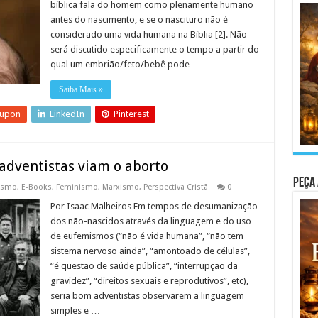
bíblica fala do homem como plenamente humano
antes do nascimento, e se o nascituro não é
considerado uma vida humana na Bíblia [2]. Não
será discutido especificamente o tempo a partir do
qual um embrião/feto/bebê pode …
Saiba Mais »
eupon
LinkedIn
Pinterest
adventistas viam o aborto
Peça 
ismo
,
E-Books
,
Feminismo
,
Marxismo
,
Perspectiva Cristã
0
Por Isaac Malheiros Em tempos de desumanização
dos não-nascidos através da linguagem e do uso
de eufemismos (“não é vida humana”, “não tem
sistema nervoso ainda”, “amontoado de células”,
“é questão de saúde pública”, “interrupção da
gravidez”, “direitos sexuais e reprodutivos”, etc),
seria bom adventistas observarem a linguagem
simples e …