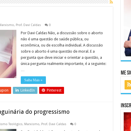
Marxismo
,
Prof. Davi Caldas
0
Por Davi Caldas Não, a discussão sobre o aborto
não é uma questão de saúde pública, ou
econômica, ou de escolha individual. A discussão
sobre o aborto é uma questão de moral. E a
pergunta que deve iniciar e orientar a questão, a
única pergunta realmente importante, é a seguinte:
…
Me Si
Saiba Mais »
eupon
LinkedIn
Pinterest
Inscr
sanguinária do progressismo
lismo Teológico
,
Marxismo
,
Prof. Davi Caldas
0