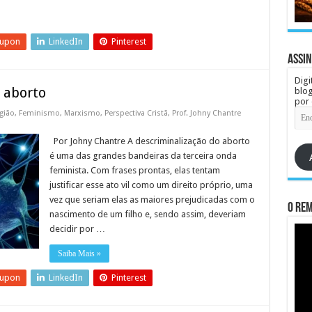
eupon
LinkedIn
Pinterest
Assin
Digi
o aborto
blog
por 
End
igião
,
Feminismo
,
Marxismo
,
Perspectiva Cristã
,
Prof. Johny Chantre
de
e-
Por Johny Chantre A descriminalização do aborto
mail
é uma das grandes bandeiras da terceira onda
feminista. Com frases prontas, elas tentam
justificar esse ato vil como um direito próprio, uma
vez que seriam elas as maiores prejudicadas com o
O re
nascimento de um filho e, sendo assim, deveriam
decidir por …
Saiba Mais »
eupon
LinkedIn
Pinterest