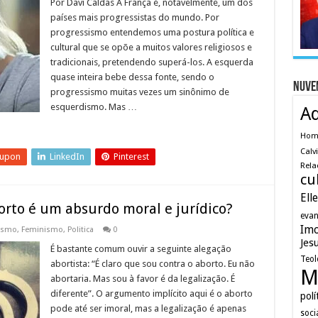
Por Davi Caldas A França é, notavelmente, um dos
países mais progressistas do mundo. Por
progressismo entendemos uma postura política e
cultural que se opõe a muitos valores religiosos e
tradicionais, pretendendo superá-los. A esquerda
quase inteira bebe dessa fonte, sendo o
Nuve
progressismo muitas vezes um sinônimo de
esquerdismo. Mas …
A
Ho
Calv
eupon
LinkedIn
Pinterest
Rela
cu
Ell
orto é um absurdo moral e jurídico?
evan
Imo
ismo
,
Feminismo
,
Politica
0
Jes
É bastante comum ouvir a seguinte alegação
Teol
abortista: “É claro que sou contra o aborto. Eu não
M
abortaria. Mas sou à favor é da legalização. É
diferente”. O argumento implícito aqui é o aborto
polí
pode até ser imoral, mas a legalização é apenas
soci