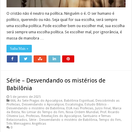
O cristão não é neutro na política. Ninguém o é. O ser humano é
político, querendo ou não. Seja qual for sua escolha, será sempre
uma escolha política. Pode escolher bem ou escolher mal, sua escolha
será sempre uma escolha política. Se escolher mal, por ignorância, é
massa de manobra …
Saiba Mais »
Série – Desvendando os mistérios de
Babilônia
5 de janeiro de 2025
666
,
As Sete Pragas do Apocalipse
,
Babilônia Espiritual
,
Descobrindo as
Profecias
,
Desvendando o Apocalipse
,
Escatologia
,
Estudo Bíblico -
Desvendando o mistério de Babilônia
,
EUA nas Profecias
,
Juízo Final
,
Marca
da Besta
,
No Limiar do Tempo do Fim
,
Nova Ordem Mundial
,
Prof. Ricardo
Oliveira Luz
,
Profecias
,
Revelações do Apocalipse
,
Santuário e Temas
Relacionados
,
Série - Desvendando o mistério de Babilônia
,
Tempo do Fim
,
Três Mensagens Angélicas
0