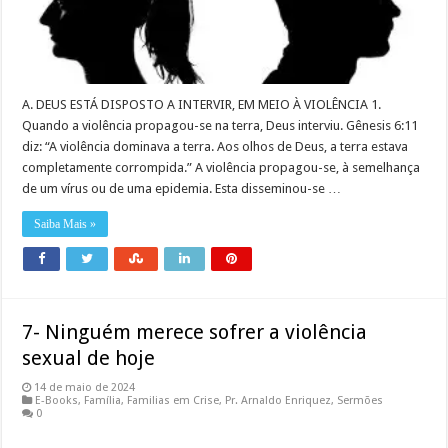
A. DEUS ESTÁ DISPOSTO A INTERVIR, EM MEIO À VIOLÊNCIA 1.
Quando a violência propagou-se na terra, Deus interviu. Gênesis 6:11
diz: “A violência dominava a terra. Aos olhos de Deus, a terra estava
completamente corrompida.” A violência propagou-se, à semelhança
de um vírus ou de uma epidemia. Esta disseminou-se …
Saiba Mais »
7- Ninguém merece sofrer a violência
sexual de hoje
14 de maio de 2024
E-Books
,
Família
,
Familias em Crise
,
Pr. Arnaldo Enriquez
,
Sermões
0