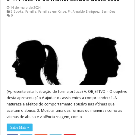
14 de maio de 2024
E-Books
,
Família
,
Familias em Crise
,
Pr. Arnaldo Enriquez
,
Sermões
0
(Apresente esta ilustração de forma prática) A. OBJETIVO – O objetivo
desta apresentação é ajudar os assistentes a compreender: 1. A
natureza e efeitos do comportamento abusivo nas vítimas que
aceitam o abuso. 2. Mostrar uma das formas ou maneiras como as
vítimas de abuso e violência reagem, com o …
Saiba Mais »