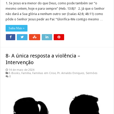
1. Se Jesus era menor do que Deus, como pode também ser “o
mesmo ontem, hoje e para sempre” (Heb. 13:8)? 2. Já que o Senhor
não dará a Sua glória a nenhum outro ser (Isaías 42:8; 48:11) como
pôde o Senhor Jesus pedir ao Pai: “Glorifica-Me contigo mesmo …
Saiba Mais »
8- A única resposta a violência –
Intervenção
14 de maio de 2024
E-Books
,
Família
,
Familias em Crise
,
Pr. Arnaldo Enriquez
,
Sermões
0