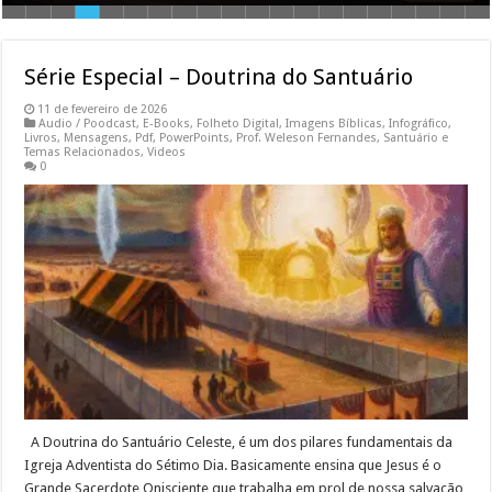
Série Especial – Doutrina do Santuário
11 de fevereiro de 2026
Audio / Poodcast
,
E-Books
,
Folheto Digital
,
Imagens Bíblicas
,
Infográfico
,
Livros
,
Mensagens
,
Pdf
,
PowerPoints
,
Prof. Weleson Fernandes
,
Santuário e
Temas Relacionados
,
Videos
0
A Doutrina do Santuário Celeste, é um dos pilares fundamentais da
Igreja Adventista do Sétimo Dia. Basicamente ensina que Jesus é o
Grande Sacerdote Onisciente que trabalha em prol de nossa salvação