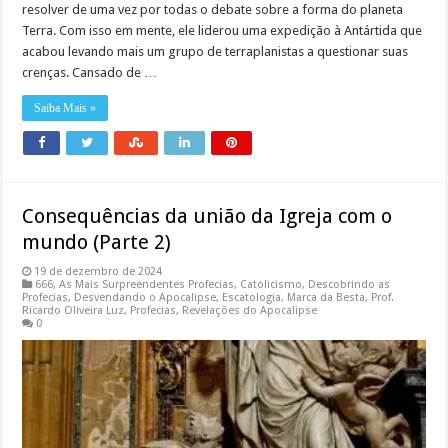
resolver de uma vez por todas o debate sobre a forma do planeta
Terra. Com isso em mente, ele liderou uma expedição à Antártida que
acabou levando mais um grupo de terraplanistas a questionar suas
crenças. Cansado de …
Saiba Mais »
Consequências da união da Igreja com o
mundo (Parte 2)
19 de dezembro de 2024
666
,
As Mais Surpreendentes Profecias
,
Catolicismo
,
Descobrindo as
Profecias
,
Desvendando o Apocalipse
,
Escatologia
,
Marca da Besta
,
Prof.
Ricardo Oliveira Luz
,
Profecias
,
Revelações do Apocalipse
0