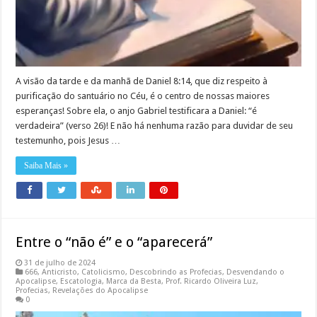
A visão da tarde e da manhã de Daniel 8:14, que diz respeito à
purificação do santuário no Céu, é o centro de nossas maiores
esperanças! Sobre ela, o anjo Gabriel testificara a Daniel: “é
verdadeira” (verso 26)! E não há nenhuma razão para duvidar de seu
testemunho, pois Jesus …
Saiba Mais »
Entre o “não é” e o “aparecerá”
31 de julho de 2024
666
,
Anticristo
,
Catolicismo
,
Descobrindo as Profecias
,
Desvendando o
Apocalipse
,
Escatologia
,
Marca da Besta
,
Prof. Ricardo Oliveira Luz
,
Profecias
,
Revelações do Apocalipse
0