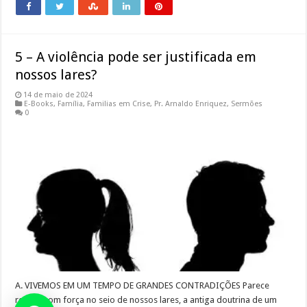
5 – A violência pode ser justificada em
nossos lares?
14 de maio de 2024
E-Books
,
Família
,
Familias em Crise
,
Pr. Arnaldo Enriquez
,
Sermões
0
A. VIVEMOS EM UM TEMPO DE GRANDES CONTRADIÇÕES Parece
reviver com força no seio de nossos lares, a antiga doutrina de um