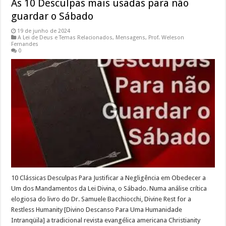
As 10 Desculpas mais usadas para não
guardar o Sábado
19 de junho de 2024
A Lei de Deus e Temas Relacionados
,
Mensagens
,
Prof. Weleson
Fernandes
0
10 Clássicas Desculpas Para Justificar a Negligência em Obedecer a
Um dos Mandamentos da Lei Divina, o Sábado. Numa análise crítica
elogiosa do livro do Dr. Samuele Bacchiocchi, Divine Rest for a
Restless Humanity [Divino Descanso Para Uma Humanidade
Intranqüila] a tradicional revista evangélica americana Christianity