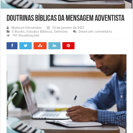
Doutrinas Bíblicas da Mensagem Adventista
Weleson Fernandes
10 de janeiro de 2021
E-Books
,
Estudos Bíblicos
,
Sermões
Deixe um comentário
741 Visualizações