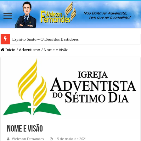
Espirito Santo – O Deus dos Bastidores
Inicio
/
Adventismo
/
Nome e Visão
Nome e Visão
Weleson Fernandes
15 de maio de 2021