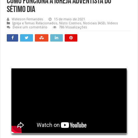
Como funciona a Igreja Adventista do
Sétimo Dia
Weleson Fernandes
15 de maio de 2021
Igreja e Temas Relacionados
,
Nisto Cremos
,
Noticiais IASD
,
Videos
Deixe um comentário
786 Visualizações