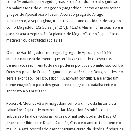
como “Montanha de Megido”, mas isso não indica o real significado
da palavra Megido ou Magedon (Mageddon), como os manuscritos
gregos do Apocalipse o fazem. A versão grega do Antigo
Testamento, a Septuaginta, transcreve o nome da cidade de Megido
como Mageddo (2Cr 35:22; Jz 1:27; Js 12:21). Mas em uma ocasião ela
parafraseia a expressão “a planície de Megido” como “a planície da
matança” ou destruição (Zc 12:11).
O nome Har-Megedon, no original grego de Apocalipse 16:16,
indica a natureza do evento que terá lugar quando os espíritos
demoníacos reunirem todos os poderes políticos do anticristo contra
Deus e o povo de Cristo. Segundo a providência de Deus, seu destino
será a extinção. Por isso, Isbon T. Beckwith conclui: “Ele é então um
nome imaginário para designar a cena da grande batalha entre o
anticristo e o Messias.”
1
Robert H. Mounce vê o Armagedom como o clímax da história da
salvação: “Seja onde ocorrer, o Har-Magedon é simbólico da
subversão final de todas as forças do mal pelo poder de Deus. O
grande conflito entre Deus e Satanás, Cristo e o anticristo, o bem e o
mal, que está por trás do desconcertante curso da História, findará na