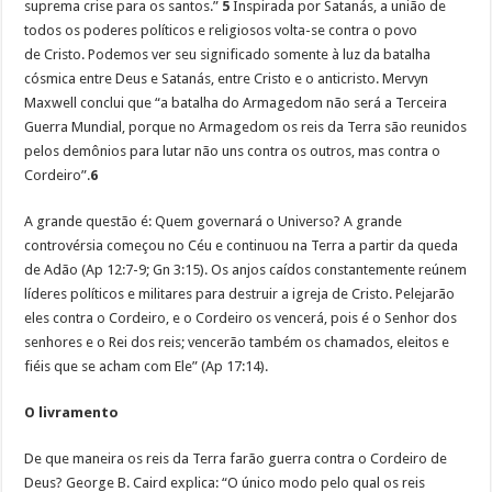
suprema crise para os santos.”
5
Inspirada por Satanás, a união de
todos os poderes políticos e religiosos volta-se contra o povo
de Cristo. Podemos ver seu significado somente à luz da batalha
cósmica entre Deus e Satanás, entre Cristo e o anticristo. Mervyn
Maxwell conclui que “a batalha do Armagedom não será a Terceira
Guerra Mundial, porque no Armagedom os reis da Terra são reunidos
pelos demônios para lutar não uns contra os outros, mas contra o
Cordeiro”.
6
A grande questão é: Quem governará o Universo? A grande
controvérsia começou no Céu e continuou na Terra a partir da queda
de Adão (Ap 12:7-9; Gn 3:15). Os anjos caídos constantemente reúnem
líderes políticos e militares para destruir a igreja de Cristo. Pelejarão
eles contra o Cordeiro, e o Cordeiro os vencerá, pois é o Senhor dos
senhores e o Rei dos reis; vencerão também os chamados, eleitos e
fiéis que se acham com Ele” (Ap 17:14).
O livramento
De que maneira os reis da Terra farão guerra contra o Cordeiro de
Deus? George B. Caird explica: “O único modo pelo qual os reis