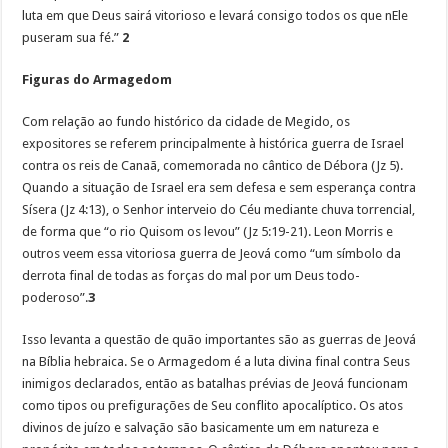
luta em que Deus sairá vitorioso e levará consigo todos os que nEle
puseram sua fé.”
2
Figuras do Armagedom
Com relação ao fundo histórico da cidade de Megido, os
expositores se referem principalmente à histórica guerra de Israel
contra os reis de Canaã, comemorada no cântico de Débora (Jz 5).
Quando a situação de Israel era sem defesa e sem esperança contra
Sísera (Jz 4:13), o Senhor interveio do Céu mediante chuva torrencial,
de forma que “o rio Quisom os levou” (Jz 5:19-21). Leon Morris e
outros veem essa vitoriosa guerra de Jeová como “um símbolo da
derrota final de todas as forças do mal por um Deus todo-
poderoso”.
3
Isso levanta a questão de quão importantes são as guerras de Jeová
na Bíblia hebraica. Se o Armagedom é a luta divina final contra Seus
inimigos declarados, então as batalhas prévias de Jeová funcionam
como tipos ou prefigurações de Seu conflito apocalíptico. Os atos
divinos de juízo e salvação são basicamente um em natureza e