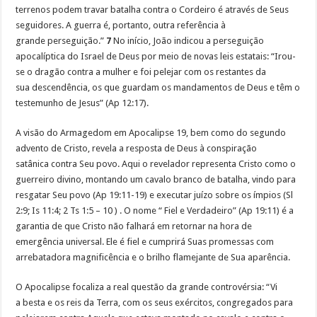
terrenos podem travar batalha contra o Cordeiro é através de Seus
seguidores. A guerra é, portanto, outra referência à
grande perseguição.”
7
No início, João indicou a perseguição
apocalíptica do Israel de Deus por meio de novas leis estatais: “Irou-
se o dragão contra a mulher e foi pelejar com os restantes da
sua descendência, os que guardam os mandamentos de Deus e têm o
testemunho de Jesus” (Ap 12:17).
A visão do Armagedom em Apocalipse 19, bem como do segundo
advento de Cristo, revela a resposta de Deus à conspiração
satânica contra Seu povo. Aqui o revelador representa Cristo como o
guerreiro divino, montando um cavalo branco de batalha, vindo para
resgatar Seu povo (Ap 19:11-19) e executar juízo sobre os ímpios (Sl
2:9; Is 11:4; 2 Ts 1:5 – 10 ) . O nome “ Fiel e Verdadeiro” (Ap 19:11) é a
garantia de que Cristo não falhará em retornar na hora de
emergência universal. Ele é fiel e cumprirá Suas promessas com
arrebatadora magnificência e o brilho flamejante de Sua aparência.
O Apocalipse focaliza a real questão da grande controvérsia: “Vi
a besta e os reis da Terra, com os seus exércitos, congregados para