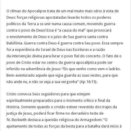
O clímax do Apocalipse trata de um mal muito mais sério à vista de
Deus: forças religiosas apostatadas levarão todos os poderes
políticos da Terra a se unir numa causa comum, movendo guerra
contra o povo de Deus! Essa é “a causa do mal” que provocará
o envolvimento de Deus e o juízo de Sua guerra santa contra
Babilônia. Guerra contra Deus é guerra contra Seu povo. Essa sempre
foi a experiência do Israel de Deus nas Escrituras e a razão
da intervenção divina para livrar o povo fiel do concerto. O fato de o
povo de Cristo estar no centro da guerra apocalíptica pode ser
inferido na advertência de Jesus: “Eis que venho como vem o ladrão.
Bem-aventurado aquele que vigia guarda as suas vestes, para que
não ande nu, e não se veja a sua vergonha” (Ap 16:15).
Cristo convoca Seus seguidores para que estejam
espiritualmente preparados para o momento crítico e final da
História. Somente quando o cristão estiver revestido dos trajes da
justiça de Jesus, poderá ficar firme no derradeiro teste de
fé. Beckwith destaca a questão religiosa do Armagedom: “O
ajuntamento de todas as forças da besta para a batalha dará início à