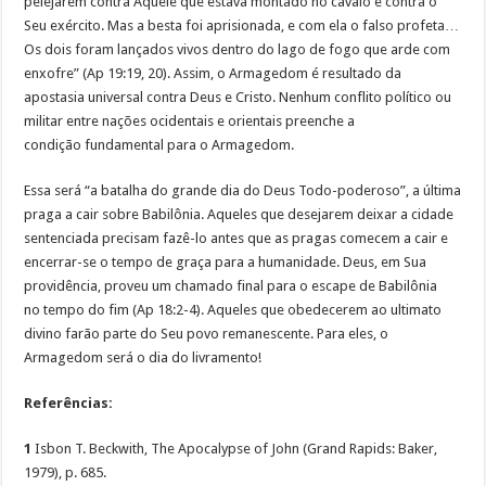
pelejarem contra Aquele que estava montado no cavalo e contra o
Seu exército. Mas a besta foi aprisionada, e com ela o falso profeta…
Os dois foram lançados vivos dentro do lago de fogo que arde com
enxofre” (Ap 19:19, 20). Assim, o Armagedom é resultado da
apostasia universal contra Deus e Cristo. Nenhum conflito político ou
militar entre nações ocidentais e orientais preenche a
condição fundamental para o Armagedom.
Essa será “a batalha do grande dia do Deus Todo-poderoso”, a última
praga a cair sobre Babilônia. Aqueles que desejarem deixar a cidade
sentenciada precisam fazê-lo antes que as pragas comecem a cair e
encerrar-se o tempo de graça para a humanidade. Deus, em Sua
providência, proveu um chamado final para o escape de Babilônia
no tempo do fim (Ap 18:2-4). Aqueles que obedecerem ao ultimato
divino farão parte do Seu povo remanescente. Para eles, o
Armagedom será o dia do livramento!
Referências:
1
Isbon T. Beckwith, The Apocalypse of John (Grand Rapids: Baker,
1979), p. 685.