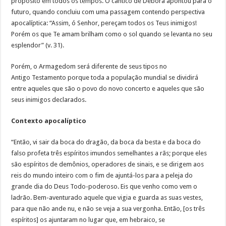
propósito em todos os tempos. O cântico de Débora apontou para o
futuro, quando concluiu com uma passagem contendo perspectiva
apocalíptica: “Assim, ó Senhor, pereçam todos os Teus inimigos!
Porém os que Te amam brilham como o sol quando se levanta no seu
esplendor” (v. 31).
Porém, o Armagedom será diferente de seus tipos no
Antigo Testamento porque toda a população mundial se dividirá
entre aqueles que são o povo do novo concerto e aqueles que são
seus inimigos declarados.
Contexto apocalíptico
“Então, vi sair da boca do dragão, da boca da besta e da boca do
falso profeta três espíritos imundos semelhantes a rãs; porque eles
são espíritos de demônios, operadores de sinais, e se dirigem aos
reis do mundo inteiro com o fim de ajuntá-los para a peleja do
grande dia do Deus Todo-poderoso. Eis que venho como vem o
ladrão. Bem-aventurado aquele que vigia e guarda as suas vestes,
para que não ande nu, e não se veja a sua vergonha. Então, [os três
espíritos] os ajuntaram no lugar que, em hebraico, se