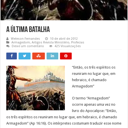
A Última Batalha
Weleson Fernandes
10 de abril de 2012
Armagedom
,
Artigos Revista Ministério
,
Profecias
Deixe um comentário
425 Visualizações
“Então, os três espíritos os
reuniram no lugar que, em
hebraico, é chamado
Armagedom”
O termo “Armagedom”
ocorre apenas uma vez no
livro do Apocalipse: “Então,
os três espíritos os reuniram no lugar que, em hebraico, é chamado
Armagedom” (Ap 16:16). Os intérpretes costumam traduzir esse nome