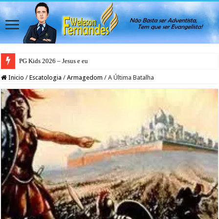
PG Kids 2026 – Jesus e eu
Inicio
/
Escatologia
/
Armagedom
/
A Última Batalha