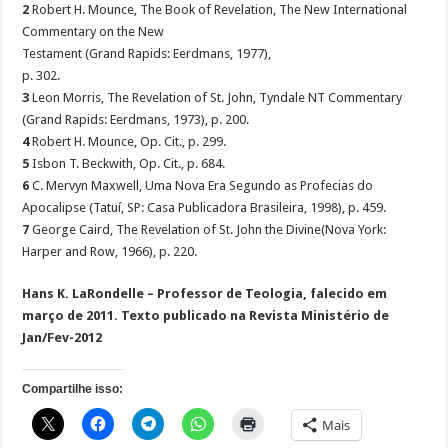
2
Robert H. Mounce, The Book of Revelation, The New International
Commentary on the New
Testament (Grand Rapids: Eerdmans, 1977),
p. 302.
3
Leon Morris, The Revelation of St. John, Tyndale NT Commentary
(Grand Rapids: Eerdmans, 1973), p. 200.
4
Robert H. Mounce, Op. Cit., p. 299.
5
Isbon T. Beckwith, Op. Cit., p. 684.
6
C. Mervyn Maxwell, Uma Nova Era Segundo as Profecias do
Apocalipse (Tatuí, SP: Casa Publicadora Brasileira, 1998), p. 459.
7
George Caird, The Revelation of St. John the Divine(Nova York:
Harper and Row, 1966), p. 220.
Hans K. LaRondelle – Professor de Teologia, falecido em
março de 2011. Texto publicado na Revista Ministério de
Jan/Fev-2012
Compartilhe isso:
Mais