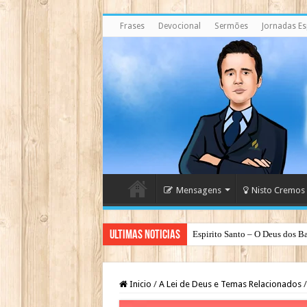
Frases
Devocional
Sermões
Jornadas Esp
Mensagens
Nisto Cremos
Ultimas Noticias
Espirito Santo – O Deus dos Ba
Inicio
/
A Lei de Deus e Temas Relacionados
/