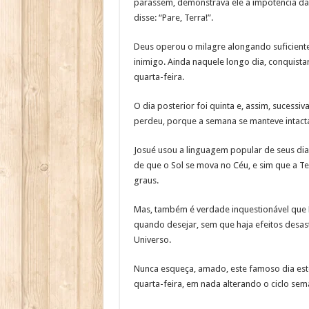
parassem, demonstrava ele a impotência daq
disse: “Pare, Terra!”.
Deus operou o milagre alongando suficient
inimigo. Ainda naquele longo dia, conquist
quarta-feira.
O dia posterior foi quinta e, assim, sucessi
perdeu, porque a semana se manteve intact
Josué usou a linguagem popular de seus dias
de que o Sol se mova no Céu, e sim que a T
graus.
Mas, também é verdade inquestionável que De
quando desejar, sem que haja efeitos desas
Universo.
Nunca esqueça, amado, este famoso dia es
quarta-feira, em nada alterando o ciclo sem