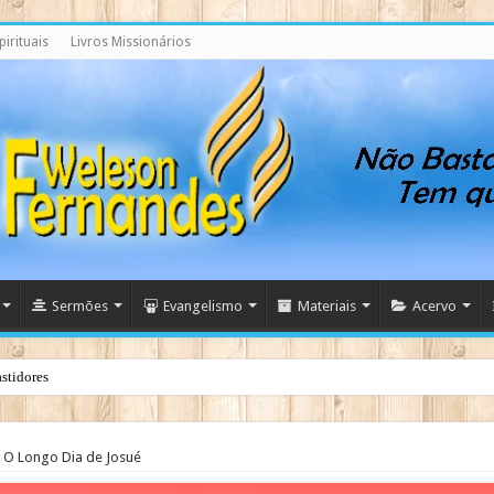
irituais
Livros Missionários
Sermões
Evangelismo
Materiais
Acervo
stidores
O Longo Dia de Josué