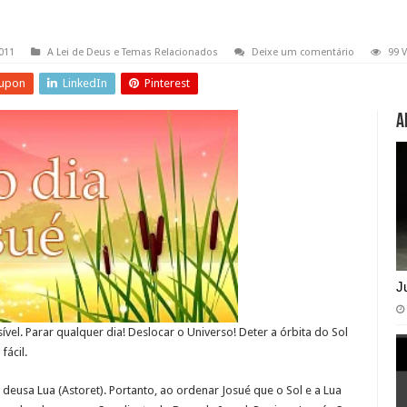
011
A Lei de Deus e Temas Relacionados
Deixe um comentário
99 V
upon
LinkedIn
Pinterest
A
J
vel. Parar qualquer dia! Deslocar o Universo! Deter a órbita do Sol
fácil.
deusa Lua (Astoret). Portanto, ao ordenar Josué que o Sol e a Lua