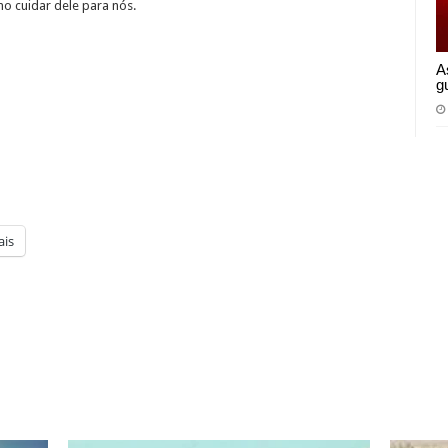
o cuidar dele para nós.
A
g
is