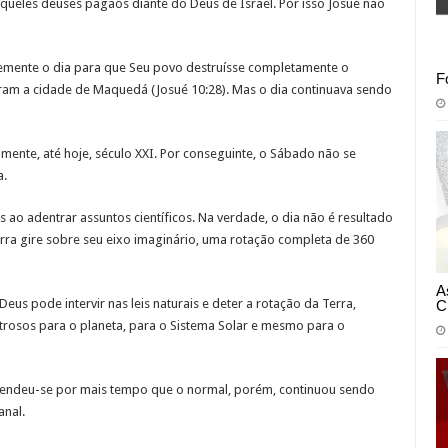
ueles deuses pagãos diante do Deus de Israel. Por isso Josué não
emente o dia para que Seu povo destruísse completamente o
F
aram a cidade de Maquedá (Josué 10:28). Mas o dia continuava sendo
vamente, até hoje, século XXI. Por conseguinte, o Sábado não se
a.
 ao adentrar assuntos científicos. Na verdade, o dia não é resultado
erra gire sobre seu eixo imaginário, uma rotação completa de 360
A
us pode intervir nas leis naturais e deter a rotação da Terra,
C
trosos para o planeta, para o Sistema Solar e mesmo para o
tendeu-se por mais tempo que o normal, porém, continuou sendo
anal.