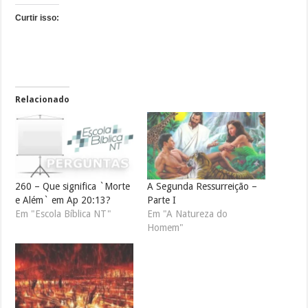
Curtir isso:
Relacionado
260 – Que significa `Morte
A Segunda Ressurreição –
e Além` em Ap 20:13?
Parte I
Em "Escola Bíblica NT"
Em "A Natureza do
Homem"