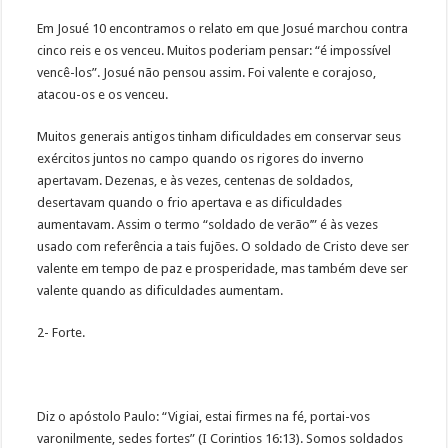
Em Josué 10 encontramos o relato em que Josué marchou contra
cinco reis e os venceu. Muitos poderiam pensar: “é impossível
vencê-los”. Josué não pensou assim. Foi valente e corajoso,
atacou-os e os venceu.
Muitos generais antigos tinham dificuldades em conservar seus
exércitos juntos no campo quando os rigores do inverno
apertavam. Dezenas, e às vezes, centenas de soldados,
desertavam quando o frio apertava e as dificuldades
aumentavam. Assim o termo “soldado de verão’” é às vezes
usado com referência a tais fujões. O soldado de Cristo deve ser
valente em tempo de paz e prosperidade, mas também deve ser
valente quando as dificuldades aumentam.
2- Forte.
Diz o apóstolo Paulo: “Vigiai, estai firmes na fé, portai-vos
varonilmente, sedes fortes” (I Corintios 16:13). Somos soldados