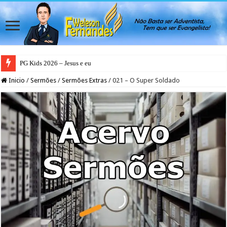
PG Kids 2026 – Jesus e eu
Inicio
/
Sermões
/
Sermões Extras
/
021 – O Super Soldado