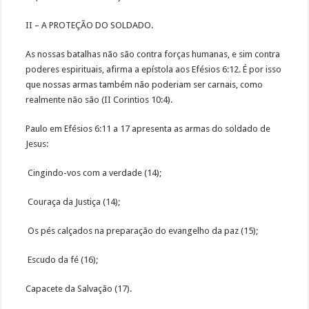
II – A PROTEÇÃO DO SOLDADO.
As nossas batalhas não são contra forças humanas, e sim contra
poderes espirituais, afirma a epístola aos Efésios 6:12. É por isso
que nossas armas também não poderiam ser carnais, como
realmente não são (II Corintios 10:4).
Paulo em Efésios 6:11 a 17 apresenta as armas do soldado de
Jesus:
Cingindo-vos com a verdade (14);
Couraça da Justiça (14);
Os pés calçados na preparação do evangelho da paz (15);
Escudo da fé (16);
Capacete da Salvação (17).