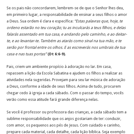
Se os pais não concordarem, lembrem-se de que o Senhor lhes deu,
em primeiro lugar, a responsabilidade de ensinar a seus filhos o amor
a Deus. Sua ordem é clara e específica:
“Estas palavras que, hoje, te
ordeno estarão no teu coração; tu as inculcarás a teus filhos, e delas
falarás assentado em tua casa, e andando pelo caminho, e ao deitar-
te, e ao levantar-te. Também as atarás como sinal na tua mão, e te
serão por frontal entre os olhos. E as escreverás nos umbrais de tua
casa e nas tuas portas”
(Dt 6:6-9)
.
Pais, criem um ambiente propício à adoração no lar. Em casa,
repassem a lição da Escola Sabatina e ajudem os filhos a realizar as
atividades nela sugeridas. Provejam para seu lar música de adoração
a Deus, conforme a idade de seus filhos. Acima de tudo, procurem
chegar cedo à igreja a cada sábado. Com o passar do tempo, vocês
verão como essa atitude fará grande diferença nelas.
Se você é professor ou professora das crianças, a cada sábado tem a
sublime responsabilidade que os anjos gostariam de ter: conduzir,
com amor, os pequenos aos pés de Jesus. Com cuidado e carinho,
prepare cada material, cada detalhe, cada lição bíblica. Seja exemplo