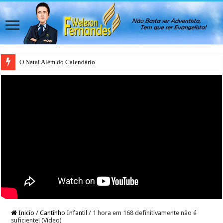
O Natal Além do Calendário
Japão rejeita casamento gay para evitar colapso da natalidade, afirma ativis
Inicio
/
Cantinho Infantil
/
1 hora em 168 definitivamente não é
suficiente! (Vídeo)