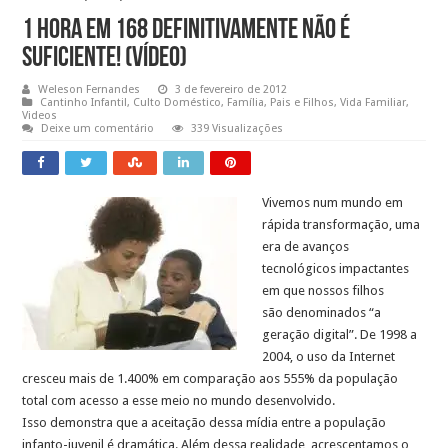
1 hora em 168 definitivamente não é
suficiente! (Vídeo)
Weleson Fernandes
3 de fevereiro de 2012
Cantinho Infantil
,
Culto Doméstico
,
Família
,
Pais e Filhos
,
Vida Familiar
,
Videos
Deixe um comentário
339 Visualizações
Vivemos num mundo em
rápida transformação, uma
era de avanços
tecnológicos impactantes
em que nossos filhos
são denominados “a
geração digital”. De 1998 a
2004, o uso da Internet
cresceu mais de 1.400% em comparação aos 555% da população
total com acesso a esse meio no mundo desenvolvido.
Isso demonstra que a aceitação dessa mídia entre a população
infanto-juvenil é dramática. Além dessa realidade, acrescentamos o