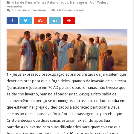
A Lei de Deus e Temas Relacionados
,
Mensagens
,
Prof. Weleson
Fernandes
Deixe um comentário
660 Visualizações
1 –
Jesus expressou preocupação sobre os cristãos de Jerusalém que
deveriam orar para que a fuga deles, quando da invasão de sua terra
(Jerusalém e Judéia) em 70 AD pelas tropas romanas, não tivesse que
se dar “no inverno, nem no sábado” (Mat. 24:20). Cristo sabia da
inconveniência e perigo se os inimigos cercassem a cidade no dia em
que estavam na igreja ou dedicados à adoração particular a Deus,
alheios ao que se passava fora. Por esta passagem se percebe que
Cristo antecipa que duas coisas estariam existindo após Sua
partida:
a)
o inverno com suas dificuldades para quem tivesse que
fugir para os montes nessa estação;
b)
a observância do sábado