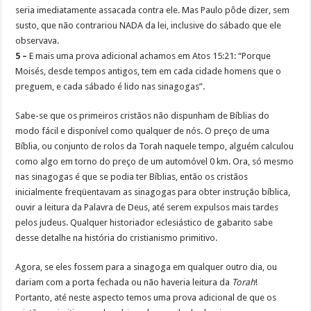
seria imediatamente assacada contra ele. Mas Paulo pôde dizer, sem
susto, que não contrariou NADA da lei, inclusive do sábado que ele
observava.
5 –
E mais uma prova adicional achamos em Atos 15:21: “Porque
Moisés, desde tempos antigos, tem em cada cidade homens que o
preguem, e cada sábado é lido nas sinagogas”.
Sabe-se que os primeiros cristãos não dispunham de Bíblias do
modo fácil e disponível como qualquer de nós. O preço de uma
Bíblia, ou conjunto de rolos da Torah naquele tempo, alguém calculou
como algo em torno do preço de um automóvel 0 km. Ora, só mesmo
nas sinagogas é que se podia ter Bíblias, então os cristãos
inicialmente freqüentavam as sinagogas para obter instrução bíblica,
ouvir a leitura da Palavra de Deus, até serem expulsos mais tardes
pelos judeus. Qualquer historiador eclesiástico de gabarito sabe
desse detalhe na história do cristianismo primitivo.
Agora, se eles fossem para a sinagoga em qualquer outro dia, ou
dariam com a porta fechada ou não haveria leitura da
Torah
!
Portanto, até neste aspecto temos uma prova adicional de que os