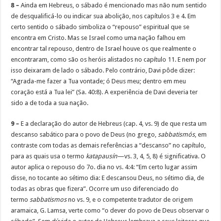
8 –
Ainda em Hebreus, o sábado é mencionado mas não num sentido
de desqualificá-lo ou indicar sua abolição, nos capítulos 3 e 4. Em
certo sentido o sábado simboliza o “repouso” espiritual que se
encontra em Cristo. Mas se Israel como uma nação falhou em
encontrar tal repouso, dentro de Israel houve os que realmente o
encontraram, como são os heróis alistados no capítulo 11. E nem por
isso deixaram de lado o sábado. Pelo contrário, Davi pôde dizer:
“Agrada-me fazer a Tua vontade; ó Deus meu; dentro em meu
coração está a Tua lei” (Sa. 40:8). A experiência de Davi deveria ter
sido a de toda a sua nação.
9 –
E a declaração do autor de Hebreus (cap. 4, vs. 9) de que resta um
descanso sabático para o povo de Deus (no grego,
sabbatismós
, em
contraste com todas as demais referências a “descanso” no capítulo,
para as quais usa o termo
katapausín
—vs. 3, 4, 5, 8) é significativa. O
autor aplica o repouso do 7o. dia no vs. 4:4: “Em certo lugar assim
disse, no tocante ao sétimo dia: E descansou Deus, no sétimo dia, de
todas as obras que fizera”. Ocorre um uso diferenciado do
termo
sabbatismos
no vs. 9, e o competente tradutor de origem
aramaica, G. Lamsa, verte como “o dever do povo de Deus observar o