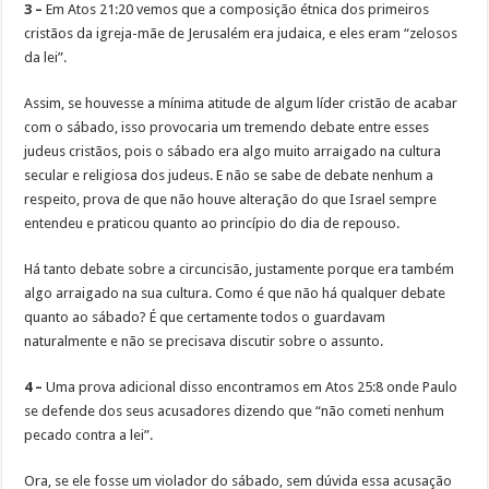
3 –
Em Atos 21:20 vemos que a composição étnica dos primeiros
cristãos da igreja-mãe de Jerusalém era judaica, e eles eram “zelosos
da lei”.
Assim, se houvesse a mínima atitude de algum líder cristão de acabar
com o sábado, isso provocaria um tremendo debate entre esses
judeus cristãos, pois o sábado era algo muito arraigado na cultura
secular e religiosa dos judeus. E não se sabe de debate nenhum a
respeito, prova de que não houve alteração do que Israel sempre
entendeu e praticou quanto ao princípio do dia de repouso.
Há tanto debate sobre a circuncisão, justamente porque era também
algo arraigado na sua cultura. Como é que não há qualquer debate
quanto ao sábado? É que certamente todos o guardavam
naturalmente e não se precisava discutir sobre o assunto.
4 –
Uma prova adicional disso encontramos em Atos 25:8 onde Paulo
se defende dos seus acusadores dizendo que “não cometi nenhum
pecado contra a lei”.
Ora, se ele fosse um violador do sábado, sem dúvida essa acusação