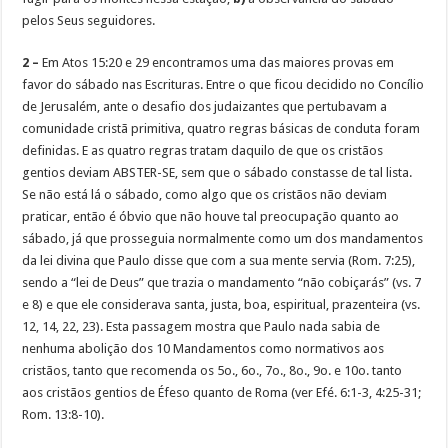
pelos Seus seguidores.
2 –
Em Atos 15:20 e 29 encontramos uma das maiores provas em
favor do sábado nas Escrituras. Entre o que ficou decidido no Concílio
de Jerusalém, ante o desafio dos judaizantes que pertubavam a
comunidade cristã primitiva, quatro regras básicas de conduta foram
definidas. E as quatro regras tratam daquilo de que os cristãos
gentios deviam ABSTER-SE, sem que o sábado constasse de tal lista.
Se não está lá o sábado, como algo que os cristãos não deviam
praticar, então é óbvio que não houve tal preocupação quanto ao
sábado, já que prosseguia normalmente como um dos mandamentos
da lei divina que Paulo disse que com a sua mente servia (Rom. 7:25),
sendo a “lei de Deus” que trazia o mandamento “não cobiçarás” (vs. 7
e 8) e que ele considerava santa, justa, boa, espiritual, prazenteira (vs.
12, 14, 22, 23). Esta passagem mostra que Paulo nada sabia de
nenhuma abolição dos 10 Mandamentos como normativos aos
cristãos, tanto que recomenda os 5o., 6o., 7o., 8o., 9o. e 10o. tanto
aos cristãos gentios de Éfeso quanto de Roma (ver Efé. 6:1-3, 4:25-31;
Rom. 13:8-10).