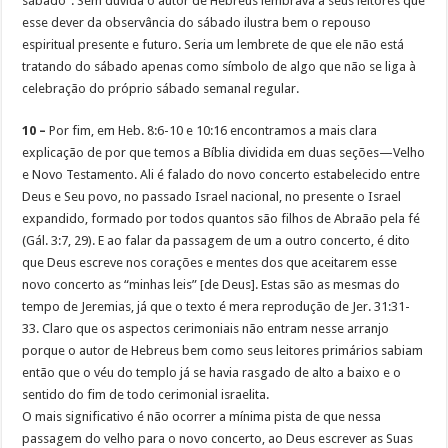
sábado”. Sem dúvida o autor de Hebreus lembrava a seus leitores que
esse dever da observância do sábado ilustra bem o repouso
espiritual presente e futuro. Seria um lembrete de que ele não está
tratando do sábado apenas como símbolo de algo que não se liga à
celebração do próprio sábado semanal regular.
10 –
Por fim, em Heb. 8:6-10 e 10:16 encontramos a mais clara
explicação de por que temos a Bíblia dividida em duas seções—Velho
e Novo Testamento. Ali é falado do novo concerto estabelecido entre
Deus e Seu povo, no passado Israel nacional, no presente o Israel
expandido, formado por todos quantos são filhos de Abraão pela fé
(Gál. 3:7, 29). E ao falar da passagem de um a outro concerto, é dito
que Deus escreve nos corações e mentes dos que aceitarem esse
novo concerto as “minhas leis” [de Deus]. Estas são as mesmas do
tempo de Jeremias, já que o texto é mera reprodução de Jer. 31:31-
33. Claro que os aspectos cerimoniais não entram nesse arranjo
porque o autor de Hebreus bem como seus leitores primários sabiam
então que o véu do templo já se havia rasgado de alto a baixo e o
sentido do fim de todo cerimonial israelita.
O mais significativo é não ocorrer a mínima pista de que nessa
passagem do velho para o novo concerto, ao Deus escrever as Suas