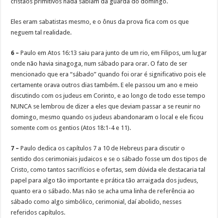
cristãos primitivos nada sabiam da guarda do domingo.
Eles eram sabatistas mesmo, e o ônus da prova fica com os que
neguem tal realidade.
6 –
Paulo em Atos 16:13 saiu para junto de um rio, em Filipos, um lugar
onde não havia sinagoga, num sábado para orar. O fato de ser
mencionado que era “sábado” quando foi orar é significativo pois ele
certamente orava outros dias também. E ele passou um ano e meio
discutindo com os judeus em Corinto, e ao longo de todo esse tempo
NUNCA se lembrou de dizer a eles que deviam passar a se reunir no
domingo, mesmo quando os judeus abandonaram o local e ele ficou
somente com os gentios (Atos 18:1-4 e 11).
7 –
Paulo dedica os capítulos 7 a 10 de Hebreus para discutir o
sentido dos cerimoniais judaicos e se o sábado fosse um dos tipos de
Cristo, como tantos sacrifícios e ofertas, sem dúvida ele destacaria tal
papel para algo tão importante e prática tão arraigada dos judeus,
quanto era o sábado. Mas não se acha uma linha de referência ao
sábado como algo simbólico, cerimonial, daí abolido, nesses
referidos capítulos.