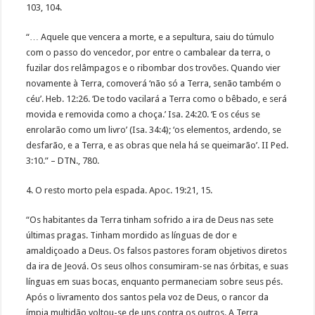
103, 104.
“… Aquele que vencera a morte, e a sepultura, saiu do túmulo
com o passo do vencedor, por entre o cambalear da terra, o
fuzilar dos relâmpagos e o ribombar dos trovões. Quando vier
novamente à Terra, comoverá ‘não só a Terra, senão também o
céu’. Heb. 12:26. ‘De todo vacilará a Terra como o bêbado, e será
movida e removida como a choça.’ Isa. 24:20. ‘E os céus se
enrolarão como um livro’ (Isa. 34:4); ‘os elementos, ardendo, se
desfarão, e a Terra, e as obras que nela há se queimarão’. II Ped.
3:10.” – DTN., 780.
4. O resto morto pela espada. Apoc. 19:21, 15.
“Os habitantes da Terra tinham sofrido a ira de Deus nas sete
últimas pragas. Tinham mordido as línguas de dor e
amaldiçoado a Deus. Os falsos pastores foram objetivos diretos
da ira de Jeová. Os seus olhos consumiram-se nas órbitas, e suas
línguas em suas bocas, enquanto permaneciam sobre seus pés.
Após o livramento dos santos pela voz de Deus, o rancor da
ímpia multidão voltou-se de uns contra os outros. A Terra