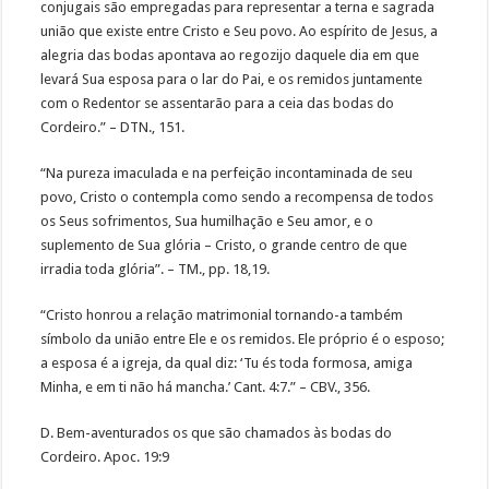
conjugais são empregadas para representar a terna e sagrada
união que existe entre Cristo e Seu povo. Ao espírito de Jesus, a
alegria das bodas apontava ao regozijo daquele dia em que
levará Sua esposa para o lar do Pai, e os remidos juntamente
com o Redentor se assentarão para a ceia das bodas do
Cordeiro.” – DTN., 151.
“Na pureza imaculada e na perfeição incontaminada de seu
povo, Cristo o contempla como sendo a recompensa de todos
os Seus sofrimentos, Sua humilhação e Seu amor, e o
suplemento de Sua glória – Cristo, o grande centro de que
irradia toda glória”. – TM., pp. 18,19.
“Cristo honrou a relação matrimonial tornando-a também
símbolo da união entre Ele e os remidos. Ele próprio é o esposo;
a esposa é a igreja, da qual diz: ‘Tu és toda formosa, amiga
Minha, e em ti não há mancha.’ Cant. 4:7.” – CBV., 356.
D. Bem-aventurados os que são chamados às bodas do
Cordeiro. Apoc. 19:9