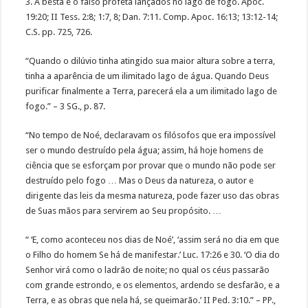
3. A besta e o falso profeta lançados no lago de fogo. Apoc.
19:20; II Tess. 2:8; 1:7, 8; Dan. 7:11. Comp. Apoc. 16:13; 13:12-14;
C.S. pp. 725, 726.
“Quando o dilúvio tinha atingido sua maior altura sobre a terra,
tinha a aparência de um ilimitado lago de água. Quando Deus
purificar finalmente a Terra, parecerá ela a um ilimitado lago de
fogo.” – 3 SG., p. 87.
“No tempo de Noé, declaravam os filósofos que era impossível
ser o mundo destruído pela água; assim, há hoje homens de
ciência que se esforçam por provar que o mundo não pode ser
destruído pelo fogo … Mas o Deus da natureza, o autor e
dirigente das leis da mesma natureza, pode fazer uso das obras
de Suas mãos para servirem ao Seu propósito. …
“ ‘E, como aconteceu nos dias de Noé’, ‘assim será no dia em que
o Filho do homem Se há de manifestar.’ Luc. 17:26 e 30. ‘O dia do
Senhor virá como o ladrão de noite; no qual os céus passarão
com grande estrondo, e os elementos, ardendo se desfarão, e a
Terra, e as obras que nela há, se queimarão.’ II Ped. 3:10.” – PP.,