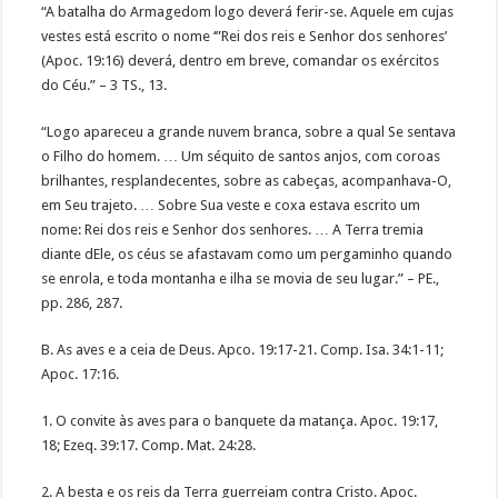
“A batalha do Armagedom logo deverá ferir-se. Aquele em cujas
vestes está escrito o nome ‘”Rei dos reis e Senhor dos senhores’
(Apoc. 19:16) deverá, dentro em breve, comandar os exércitos
do Céu.” – 3 TS., 13.
“Logo apareceu a grande nuvem branca, sobre a qual Se sentava
o Filho do homem. … Um séquito de santos anjos, com coroas
brilhantes, resplandecentes, sobre as cabeças, acompanhava-O,
em Seu trajeto. … Sobre Sua veste e coxa estava escrito um
nome: Rei dos reis e Senhor dos senhores. … A Terra tremia
diante dEle, os céus se afastavam como um pergaminho quando
se enrola, e toda montanha e ilha se movia de seu lugar.” – PE.,
pp. 286, 287.
B. As aves e a ceia de Deus. Apco. 19:17-21. Comp. Isa. 34:1-11;
Apoc. 17:16.
1. O convite às aves para o banquete da matança. Apoc. 19:17,
18; Ezeq. 39:17. Comp. Mat. 24:28.
2. A besta e os reis da Terra guerreiam contra Cristo. Apoc.