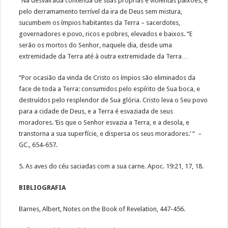
“Na desvairada contenda de suas próprias e violentas paixões, e
pelo derramamento terrível da ira de Deus sem mistura,
sucumbem os ímpios habitantes da Terra – sacerdotes,
governadores e povo, ricos e pobres, elevados e baixos. “E
serão os mortos do Senhor, naquele dia, desde uma
extremidade da Terra até à outra extremidade da Terra…
“Por ocasião da vinda de Cristo os ímpios são eliminados da
face de toda a Terra: consumidos pelo espírito de Sua boca, e
destruídos pelo resplendor de Sua glória. Cristo leva o Seu povo
para a cidade de Deus, e a Terra é esvaziada de seus
moradores. ‘Eis que o Senhor esvazia a Terra, e a desola, e
transtorna a sua superfície, e dispersa os seus moradores.’ “ –
GC., 654-657.
5. As aves do céu saciadas com a sua carne. Apoc. 19:21, 17, 18.
BIBLIOGRAFIA
Barnes, Albert, Notes on the Book of Revelation, 447-456.