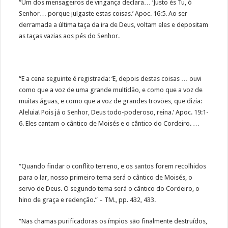
“Um dos mensageiros de vingança declara… ‘Justo és Tu, ó
Senhor… porque julgaste estas coisas.’ Apoc. 16:5. Ao ser
derramada a última taça da ira de Deus, voltam eles e depositam
as taças vazias aos pés do Senhor.
“E a cena seguinte é registrada: ‘E, depois destas coisas … ouvi
como que a voz de uma grande multidão, e como que a voz de
muitas águas, e como que a voz de grandes trovões, que dizia:
Aleluia! Pois já o Senhor, Deus todo-poderoso, reina.’ Apoc. 19:1-
6. Eles cantam o cântico de Moisés e o cântico do Cordeiro. …
“Quando findar o conflito terreno, e os santos forem recolhidos
para o lar, nosso primeiro tema será o cântico de Moisés, o
servo de Deus. O segundo tema será o cântico do Cordeiro, o
hino de graça e redenção.” – TM., pp. 432, 433.
“Nas chamas purificadoras os ímpios são finalmente destruídos,