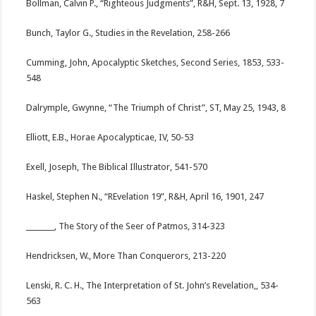
Bollman, Calvin P., “Righteous Judgments”, R&H, Sept. 13, 1928, 7
Bunch, Taylor G., Studies in the Revelation, 258-266
Cumming, John, Apocalyptic Sketches, Second Series, 1853, 533-
548
Dalrymple, Gwynne, “The Triumph of Christ”, ST, May 25, 1943, 8
Elliott, E.B., Horae Apocalypticae, IV, 50-53
Exell, Joseph, The Biblical Illustrator, 541-570
Haskel, Stephen N., “REvelation 19”, R&H, April 16, 1901, 247
________, The Story of the Seer of Patmos, 314-323
Hendricksen, W., More Than Conquerors, 213-220
Lenski, R. C. H., The Interpretation of St. John’s Revelation,, 534-
563