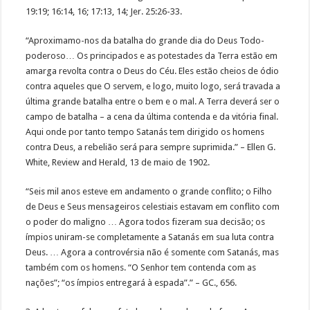
19:19; 16:14, 16; 17:13, 14; Jer. 25:26-33.
“Aproximamo-nos da batalha do grande dia do Deus Todo-
poderoso… Os principados e as potestades da Terra estão em
amarga revolta contra o Deus do Céu. Eles estão cheios de ódio
contra aqueles que O servem, e logo, muito logo, será travada a
última grande batalha entre o bem e o mal. A Terra deverá ser o
campo de batalha – a cena da última contenda e da vitória final.
Aqui onde por tanto tempo Satanás tem dirigido os homens
contra Deus, a rebelião será para sempre suprimida.” – Ellen G.
White, Review and Herald, 13 de maio de 1902.
“Seis mil anos esteve em andamento o grande conflito; o Filho
de Deus e Seus mensageiros celestiais estavam em conflito com
o poder do maligno … Agora todos fizeram sua decisão; os
ímpios uniram-se completamente a Satanás em sua luta contra
Deus. … Agora a controvérsia não é somente com Satanás, mas
também com os homens. “O Senhor tem contenda com as
nações”; “os ímpios entregará à espada”.” – GC., 656.