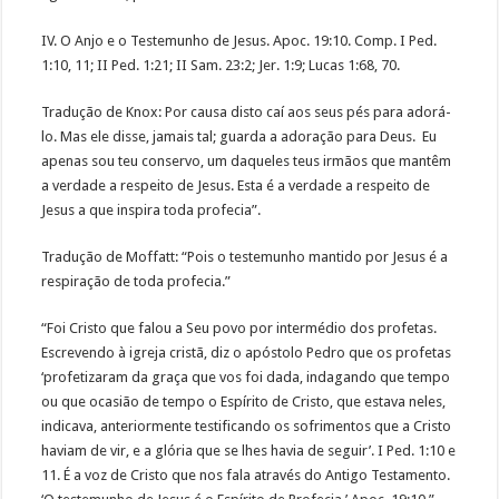
IV. O Anjo e o Testemunho de Jesus. Apoc. 19:10. Comp. I Ped.
1:10, 11; II Ped. 1:21; II Sam. 23:2; Jer. 1:9; Lucas 1:68, 70.
Tradução de Knox: Por causa disto caí aos seus pés para adorá-
lo. Mas ele disse, jamais tal; guarda a adoração para Deus. Eu
apenas sou teu conservo, um daqueles teus irmãos que mantêm
a verdade a respeito de Jesus. Esta é a verdade a respeito de
Jesus a que inspira toda profecia”.
Tradução de Moffatt: “Pois o testemunho mantido por Jesus é a
respiração de toda profecia.”
“Foi Cristo que falou a Seu povo por intermédio dos profetas.
Escrevendo à igreja cristã, diz o apóstolo Pedro que os profetas
‘profetizaram da graça que vos foi dada, indagando que tempo
ou que ocasião de tempo o Espírito de Cristo, que estava neles,
indicava, anteriormente testificando os sofrimentos que a Cristo
haviam de vir, e a glória que se lhes havia de seguir’. I Ped. 1:10 e
11. É a voz de Cristo que nos fala através do Antigo Testamento.