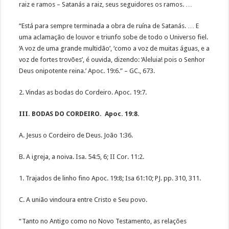
raiz e ramos – Satanás a raiz, seus seguidores os ramos. …
“Está para sempre terminada a obra de ruína de Satanás. … E
uma aclamação de louvor e triunfo sobe de todo o Universo fiel.
‘A voz de uma grande multidão’, ‘como a voz de muitas águas, e a
voz de fortes trovões’, é ouvida, dizendo: ‘Aleluia! pois o Senhor
Deus onipotente reina.’ Apoc. 19:6.” – GC., 673.
2. Vindas as bodas do Cordeiro. Apoc. 19:7.
III. BODAS DO CORDEIRO. Apoc. 19:8.
A. Jesus o Cordeiro de Deus. João 1:36.
B. A igreja, a noiva. Isa. 54:5, 6; II Cor. 11:2.
1. Trajados de linho fino Apoc. 19:8; Isa 61:10; PJ. pp. 310, 311.
C. A união vindoura entre Cristo e Seu povo.
“Tanto no Antigo como no Novo Testamento, as relações