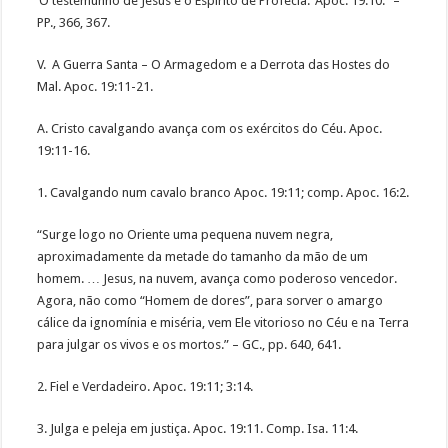
‘O testemunho de Jesus é o Espírito de Profecia.’ Apoc. 19:10.” –
PP., 366, 367.
V. A Guerra Santa – O Armagedom e a Derrota das Hostes do
Mal. Apoc. 19:11-21.
A. Cristo cavalgando avança com os exércitos do Céu. Apoc.
19:11-16.
1. Cavalgando num cavalo branco Apoc. 19:11; comp. Apoc. 16:2.
“Surge logo no Oriente uma pequena nuvem negra,
aproximadamente da metade do tamanho da mão de um
homem. … Jesus, na nuvem, avança como poderoso vencedor.
Agora, não como “Homem de dores”, para sorver o amargo
cálice da ignomínia e miséria, vem Ele vitorioso no Céu e na Terra
para julgar os vivos e os mortos.” – GC., pp. 640, 641.
2. Fiel e Verdadeiro. Apoc. 19:11; 3:14.
3. Julga e peleja em justiça. Apoc. 19:11. Comp. Isa. 11:4.