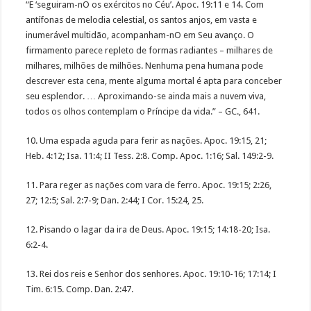
“E ‘seguiram-nO os exércitos no Céu’. Apoc. 19:11 e 14. Com
antífonas de melodia celestial, os santos anjos, em vasta e
inumerável multidão, acompanham-nO em Seu avanço. O
firmamento parece repleto de formas radiantes – milhares de
milhares, milhões de milhões. Nenhuma pena humana pode
descrever esta cena, mente alguma mortal é apta para conceber
seu esplendor. … Aproximando-se ainda mais a nuvem viva,
todos os olhos contemplam o Príncipe da vida.” – GC., 641.
10. Uma espada aguda para ferir as nações. Apoc. 19:15, 21;
Heb. 4:12; Isa. 11:4; II Tess. 2:8. Comp. Apoc. 1:16; Sal. 149:2-9.
11. Para reger as nações com vara de ferro. Apoc. 19:15; 2:26,
27; 12:5; Sal. 2:7-9; Dan. 2:44; I Cor. 15:24, 25.
12. Pisando o lagar da ira de Deus. Apoc. 19:15; 14:18-20; Isa.
6:2-4.
13. Rei dos reis e Senhor dos senhores. Apoc. 19:10-16; 17:14; I
Tim. 6:15. Comp. Dan. 2:47.