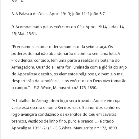
63:1-4.
8. A Palavra de Deus. Apoc. 19:13; João 11; I João 5:7.
9. Acompanhado pelos exércitos do Céu. Apoc. 19:14; Judas 14,
15; Mat. 25:31.
“Precisamos estudar o derramamento da sétima taça. Os
poderes do mal não abandonarão o conflito sem uma luta. A
Providência, contudo, tem uma parte a realizar na batalha do
Armagedom. Quando a Terra for iluminada com a glória do anjo
do Apocalipse dezoito, os elementos religiosos, o bem e o mal,
despertarão da sonolência, e os exércitos do Deus vivo tomarão
o campo.” – E.G. White, Manuscrito n.º 175, 1890.
“A batalha do Armagedom logo será travada. Aquele em cuja
veste está escrito o nome Rei dos reis e Senhor dos senhores
logo avançará conduzindo os exércitos do Céu em cavalos
brancos, vestidos de linho fino, puro e branco… (é citado
Apocalipse 19:11-21).” – E.G.White, Manuscrito n.º 172, 1899.