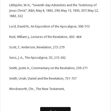
Littlejohn, W. H., “Seventh-day Adventists and the Testimony of
Jesus Christ”, R&H, May 8, 1883, 290; May 15, 1893, 307; May 22,
1883, 322
Lord, David N., An Exposition of the Apocalypse, 506-513
Reid, William J., Lectures of the Revelation, 430- 464
Scott, C. Anderson, Revelation, 272-279
Seiss, J. A., The Apocalypse, III, 213-262
Smith, Justin A., Commentary on the Revelation, 259-271
Smith, Uriah, Daniel and the Revelation, 731-737
Wordsworth, Chr., The New Testament,