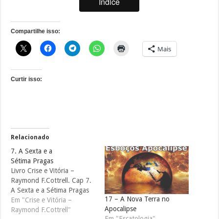
Índice
Compartilhe isso:
Mais
Curtir isso:
Relacionado
7. A Sexta e a
Sétima Pragas
Livro Crise e Vitória –
Raymond F.Cottrell. Cap 7.
A Sexta e a Sétima Pragas
17 – A Nova Terra no
Em "Crise e Vitória –
Apocalipse
Raymond F.Cottrell"
Em "Escatologia"