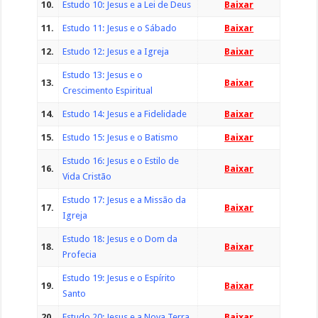
10.
Estudo 10: Jesus e a Lei de Deus
Baixar
11.
Estudo 11: Jesus e o Sábado
Baixar
12.
Estudo 12: Jesus e a Igreja
Baixar
Estudo 13: Jesus e o
13.
Baixar
Crescimento Espiritual
14.
Estudo 14: Jesus e a Fidelidade
Baixar
15.
Estudo 15: Jesus e o Batismo
Baixar
Estudo 16: Jesus e o Estilo de
16.
Baixar
Vida Cristão
Estudo 17: Jesus e a Missão da
17.
Baixar
Igreja
Estudo 18: Jesus e o Dom da
18.
Baixar
Profecia
Estudo 19: Jesus e o Espírito
19.
Baixar
Santo
20.
Estudo 20: Jesus e a Nova Terra
Baixar