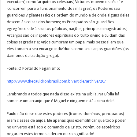
executam’, como ‘arquitetos celestiais’; Virtudes ‘movem os céus ‘ e
‘concorrem para o funcionamento dos milagres’; os Poderes são
guardiões vigilantes (sic) da ordem do mundo e de onde alguns deles
descem às coisas dos homens; os Principados são guardiões
egregóricos de ‘assuntos públicos, nações, príncipes e magistrados’;
Arcanjos são os inspetores espirituais do ‘culto divino e cuidam das
coisas sagradas’ e; Anjos cumprem um papel mais pessoal em que
eles ‘tomam a seu encargo indivíduos como seus anjos guardiões’ (os
daimones da tradição grega).
Fonte: O Portal do Paganismo:
http://www.thecauldronbrasil.com.br/article/archive/20/
Lembrando a todos que nada disso existe na Bíblia. Na Bíblia há
somente um arcanjo que é Miguel e ninguem está acima dele!
Paulo não disse que estes poderes (tronos, domínios, principados)
eram classes de anjos. Ele apenas quis exemplificar que todo poder
no universo está sob o comando de Cristo. Porém, os esotéricos
pegaram estes termos e deram outro significado!