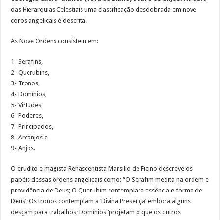
das Hierarquias Celestiais uma classificação desdobrada em nove
coros angelicais é descrita.
As Nove Ordens consistem em:
1- Serafins,
2- Querubins,
3- Tronos,
4- Domínios,
5- Virtudes,
6- Poderes,
7- Principados,
8- Arcanjos e
9- Anjos.
O erudito e magista Renascentista Marsilio de Ficino descreve os
papéis dessas ordens angelicais como: “O Serafim medita na ordem e
providência de Deus; O Querubim contempla ‘a essência e forma de
Deus’; Os tronos contemplam a ‘Divina Presença’ embora alguns
desçam para trabalhos; Domínios ‘projetam o que os outros