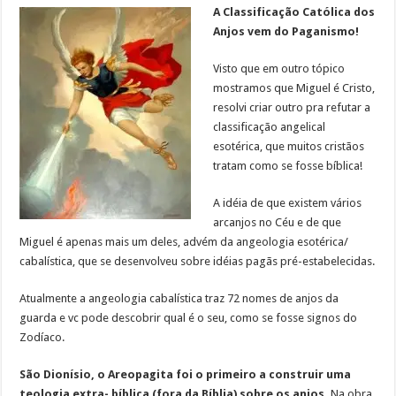
A Classificação Católica dos
Anjos vem do Paganismo!
Visto que em outro tópico
mostramos que Miguel é Cristo,
resolvi criar outro pra refutar a
classificação angelical
esotérica, que muitos cristãos
tratam como se fosse bíblica!
A idéia de que existem vários
arcanjos no Céu e de que
Miguel é apenas mais um deles, advém da angeologia esotérica/
cabalística, que se desenvolveu sobre idéias pagãs pré-estabelecidas.
Atualmente a angeologia cabalística traz 72 nomes de anjos da
guarda e vc pode descobrir qual é o seu, como se fosse signos do
Zodíaco.
São Dionísio, o Areopagita foi o primeiro a construir uma
teologia extra- bíblica (fora da Bíblia) sobre os anjos.
Na obra