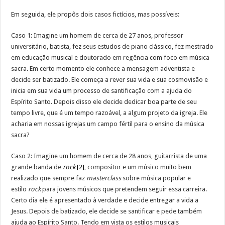
Em seguida, ele propôs dois casos fictícios, mas possíveis:
Caso 1: Imagine um homem de cerca de 27 anos, professor
universitário, batista, fez seus estudos de piano clássico, fez mestrado
em educação musical e doutorado em regência com foco em música
sacra. Em certo momento ele conhece a mensagem adventista e
decide ser batizado. Ele começa a rever sua vida e sua cosmovisão e
inicia em sua vida um processo de santificação com a ajuda do
Espírito Santo. Depois disso ele decide dedicar boa parte de seu
tempo livre, que é um tempo razoável, a algum projeto da igreja. Ele
acharia em nossas igrejas um campo fértil para o ensino da música
sacra?
Caso 2: Imagine um homem de cerca de 28 anos, guitarrista de uma
grande banda de
rock
[2]
, compositor e um músico muito bem
realizado que sempre faz
masterclass
sobre música popular e
estilo
rock
para jovens músicos que pretendem seguir essa carreira.
Certo dia ele é apresentado à verdade e decide entregar a vida a
Jesus. Depois de batizado, ele decide se santificar e pede também
ajuda ao Espírito Santo. Tendo em vista os estilos musicais