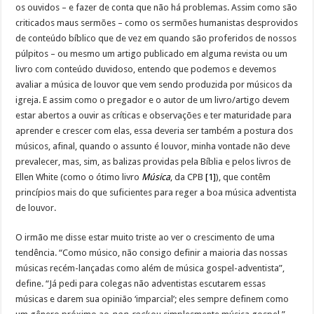
os ouvidos – e fazer de conta que não há problemas. Assim como são
criticados maus sermões – como os sermões humanistas desprovidos
de conteúdo bíblico que de vez em quando são proferidos de nossos
púlpitos – ou mesmo um artigo publicado em alguma revista ou um
livro com conteúdo duvidoso, entendo que podemos e devemos
avaliar a música de louvor que vem sendo produzida por músicos da
igreja. E assim como o pregador e o autor de um livro/artigo devem
estar abertos a ouvir as críticas e observações e ter maturidade para
aprender e crescer com elas, essa deveria ser também a postura dos
músicos, afinal, quando o assunto é louvor, minha vontade não deve
prevalecer, mas, sim, as balizas providas pela Bíblia e pelos livros de
Ellen White (como o ótimo livro
Música
, da CPB
[1]
), que contêm
princípios mais do que suficientes para reger a boa música adventista
de louvor.
O irmão me disse estar muito triste ao ver o crescimento de uma
tendência. “Como músico, não consigo definir a maioria das nossas
músicas recém-lançadas como além de música gospel-adventista”,
define. “Já pedi para colegas não adventistas escutarem essas
músicas e darem sua opinião ‘imparcial’; eles sempre definem como