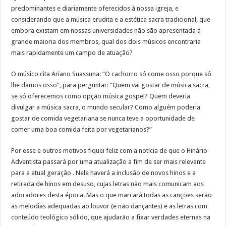
predominantes e diariamente oferecidos à nossa igreja, e
considerando que a música erudita e a estética sacra tradicional, que
embora existam em nossas universidades não são apresentada à
grande maioria dos membros, qual dos dois músicos encontraria
mais rapidamente um campo de atuação?
O músico cita Ariano Suassuna: “O cachorro só come osso porque só
lhe damos osso”, para perguntar: “Quem vai gostar de música sacra,
se só oferecemos como opção música gospel? Quem deveria
divulgar a música sacra, o mundo secular? Como alguém poderia
gostar de comida vegetariana se nunca teve a oportunidade de
comer uma boa comida feita por vegetarianos?”
Por esse e outros motivos fiquei feliz com a notícia de que o Hinário
Adventista passará por uma atualização a fim de ser mais relevante
para a atual geração . Nele haverá a inclusão de novos hinos e a
retirada de hinos em desuso, cujas letras não mais comunicam aos
adoradores desta época. Mas o que marcará todas as canções serão
as melodias adequadas ao louvor (e não dançantes) e as letras com
conteúdo teológico sólido, que ajudarão a fixar verdades eternas na