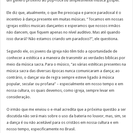
um gênero próximo ao
pop-rock
ou simplesmente música gospel.”
Ele diz que, atualmente, o que lhe preocupa e parece paradoxal é o
incentivo à dança presente em muitas músicas. “Tocamos em nossas
igrejas estilos musicais dançantes e esperamos que nossos irmãos
não dancem, que fiquem apenas no nível auditivo. Mas até quando
isso durará? Não estamos criando um paradoxo?”, ele questiona.
Segundo ele, os jovens da igreja não têm tido a oportunidade de
conhecer a estética e a maneira de transmitir as verdades bíblicas por
meio da música sacra. Para o músico, “as várias estéticas presentes na
música sacra das diversas épocas nunca comunicaram a dança; ao
contrário, o dançar via de regra sempre esteve ligado à música
popular, secular ou profana” – especialmente em nosso tempo e em
nossa cultura, os quais devemos, como igreja, sempre levar em
consideração.
O irmão que me enviou o e-mail acredita que a próxima questão a ser
discutida não será mais sobre o uso da bateria no louvor, mas, sim, se
a dança é ou não aceitável para os cristãos em nossa cultura e em
nosso tempo, especificamente no Brasil.