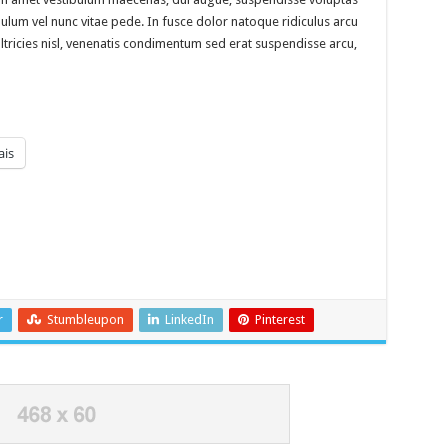
ulum vel nunc vitae pede. In fusce dolor natoque ridiculus arcu
ltricies nisl, venenatis condimentum sed erat suspendisse arcu,
is
r
Stumbleupon
LinkedIn
Pinterest