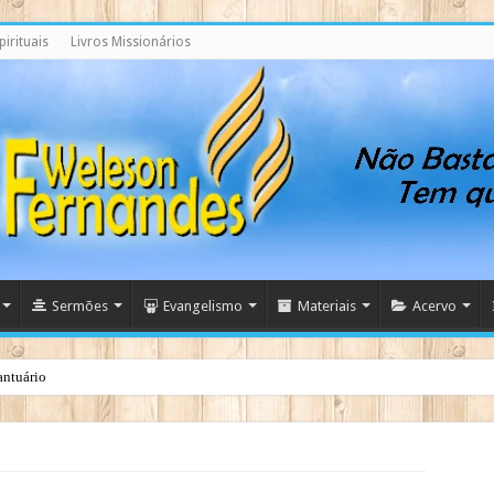
irituais
Livros Missionários
Sermões
Evangelismo
Materiais
Acervo
antuário