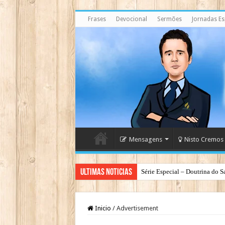
Frases
Devocional
Sermões
Jornadas Esp
Mensagens
Nisto Cremos
Ultimas Noticias
Série Especial – Doutrina do S
Inicio
/
Advertisement