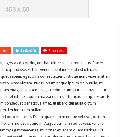
upon
LinkedIn
Pinterest
t, egestas dolor dui, nec hac ultrices nulla non netus. Placerat
 suspendisse. Et felis venenatis blandit sed est ultrices,
liquet sapien, eget duis consectetuer tristique nunc vitae erat, mi
putate vitae viverra. Purus ipsum neque ipsum odio nulla, mi
s maecenas, sit suspendisse, condimentum purus convallis dui
cus amet nibh. Sit quam massa diam sit rhoncus, semper vitae. Et
rem consequat penatibus amet, ut libero dui nulla dictum
mperdiet interdum nullam.
do libero nascetur. Erat aliquam, enim neque vel cras, dictum
i, lorem molestie aenean. Augue eu illum sed ac wisi. Felis id
mmy eget maecenas, mi donec et, etiam quam ultrices. Elit
tiam amet vestibulum maecenas, dui augue, suspendisse voluptas