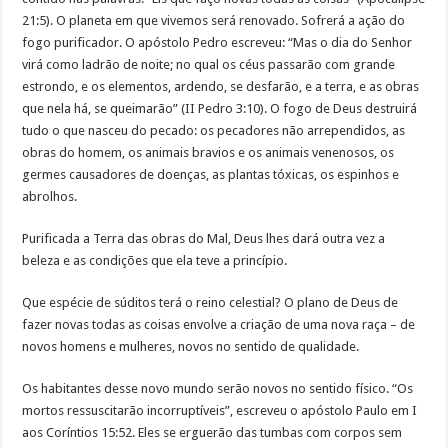
21:5). O planeta em que vivemos será renovado. Sofrerá a ação do
fogo purificador. O apóstolo Pedro escreveu: “Mas o dia do Senhor
virá como ladrão de noite; no qual os céus passarão com grande
estrondo, e os elementos, ardendo, se desfarão, e a terra, e as obras
que nela há, se queimarão” (II Pedro 3:10). O fogo de Deus destruirá
tudo o que nasceu do pecado: os pecadores não arrependidos, as
obras do homem, os animais bravios e os animais venenosos, os
germes causadores de doenças, as plantas tóxicas, os espinhos e
abrolhos.
Purificada a Terra das obras do Mal, Deus lhes dará outra vez a
beleza e as condições que ela teve a princípio.
Que espécie de súditos terá o reino celestial? O plano de Deus de
fazer novas todas as coisas envolve a criação de uma nova raça – de
novos homens e mulheres, novos no sentido de qualidade.
Os habitantes desse novo mundo serão novos no sentido físico. “Os
mortos ressuscitarão incorruptíveis”, escreveu o apóstolo Paulo em I
aos Coríntios 15:52. Eles se erguerão das tumbas com corpos sem