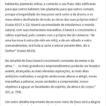
habitarão; plantarão vinhas, e comerão o seu fruto. Não edificarão
para que outros habitem; não plantarão para que outros comam;
porque a longevidade do meu povo será como a da árvore, e os
meus eleitos desfrutarão de todo as obras das suas próprias mãos”
(Isaías 65:21 e 22). Haverá oportunidade de estudarmos o mundo
natural, com suas inumeráveis maravilhas. E haverá o crescimento e
cultivo espiritual, pelo contato com o próprio Rei do Universo. “de
uma lua nova à outra (de mês em mês), e de um sábado a outro
(semanalmente), virá toda a carne a adorar perante Mim, diz o
Senhor” (Isaías 66:23).
No amanhã de Deus haverá crescimento constante da mente e da
alma. “… os mais grandiosos empreendimentos poderão ser levados
avante, alcançadas as mais elevadas aspirações, as mais altas
ambições realizadas; e surgirão ainda novas alturas a atingir, novas
maravilhas a admirar, novas verdades a compreender, novos
objetivos a aguçar as faculdades do espírito, da alma e do corpo.”
(GC, p. 730).
Um outro detalhe importante desse novo reino de Deus será a alegria