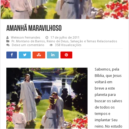
Amanhã Maravilhoso
Weleson Fernandes
17 de julho de 2011
Pr. Montano de Barros
,
Reino de Deus
,
Salvação e Temas Relacionados
Deixe um comentário
358 Visualizações
Sabemos, pela
Bíblia, que Jesus
voltará em
breve a este
planeta para
buscar os salvos
de todos os
tempos e
implantar Seu
reino. No estudo