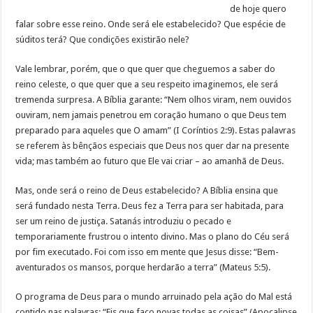
de hoje quero
falar sobre esse reino. Onde será ele estabelecido? Que espécie de
súditos terá? Que condições existirão nele?
Vale lembrar, porém, que o que quer que cheguemos a saber do
reino celeste, o que quer que a seu respeito imaginemos, ele será
tremenda surpresa. A Bíblia garante: “Nem olhos viram, nem ouvidos
ouviram, nem jamais penetrou em coração humano o que Deus tem
preparado para aqueles que O amam” (I Coríntios 2:9). Estas palavras
se referem às bênçãos especiais que Deus nos quer dar na presente
vida; mas também ao futuro que Ele vai criar – ao amanhã de Deus.
Mas, onde será o reino de Deus estabelecido? A Bíblia ensina que
será fundado nesta Terra. Deus fez a Terra para ser habitada, para
ser um reino de justiça. Satanás introduziu o pecado e
temporariamente frustrou o intento divino. Mas o plano do Céu será
por fim executado. Foi com isso em mente que Jesus disse: “Bem-
aventurados os mansos, porque herdarão a terra” (Mateus 5:5).
O programa de Deus para o mundo arruinado pela ação do Mal está
contido nas palavras: “Eis que faço novas todas as coisas” (Apocalipse