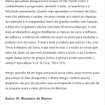
eterna que jamais desaparecerá (Isaías 35:10). “Assim como o
conhecimento é progressivo, também o amor, a reverência e a
felicidade aumentarão. Quanto mais aprendem os homens de Deus,
mais Lhe admiram o caráter. Ao Jesus revelar aos salvos as riquezas
da redenção e os estupendos feitos do grande conflito com Satanás,
a alma dos resgatados vibrará com mais fervorosa devoção, e com
mais arrebatadora alegria dedilharão as harpas de ouro; e milhares
de milhares, e milhões de milhões de vozes se unem para avolumar o
potente coro de louvor. ‘E ouvi a toda a criatura que está no Céu, e na
Terra, e debaixo da Terra, e que está no mar, e a todas as coisas que
neles há, dizer: Ao que está assentado sobre o trono, e ao Cordeiro,
sejam dadas ações de graças, honra, e glória e poder para todo o
sempre’ Apocalipse 5:13” (e CG p. 730 e 731).
Amigo querido, há um lugar para você nesse reino. Jesus morreu para
que estejas lá. Não desapontes o divino Amigo. Lembre que há
alegria no céu por um pecador que se arrepende e toma a decisão de
se preparar para o reino glorioso do Messias.
Autor: Pr. Montano de Barros