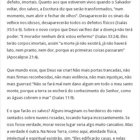
defeito, imortais. Quanto aos que estiverem vivos quando o Salvador
voltar, dos salvos, a Escritura diz que serão transformados, “num
momento, num abrir e fechar de olhos”. Desaparecerão os sinais da
velhice nos idosos, desaparecerão todos os defeitos físicos (Isaías
35:5 e 6). Sobre o novo corpo que Deus vai lhes dar a doença não terá
poder. “E morador nenhum dirá: estou enfermo” (Isaías 33:24). Eles
terão corpos imortais, assim “a morte já não existirá, já não haverá
luto, nem pranto, nem dor, porque as primeiras coisas passaram”
(Apocalipse 21:4).
Que mundo esse, que Deus vai criar! Não mais portas trancadas, não
mais firmas reconhecidas, não mais violência, não mais injustiças, não
mais guerras! “Não se fará mal nem dano algum em todo o meu santo
monte, porque a terra se encherá do conhecimento do Senhor, como
as águas cobrem o mar” (Isaías 11:9).
E o que farão os salvos? Alguns imaginam os herdeiros do reino
sentados sobre nuvens rosadas, tocando harpa incessantemente. Se
isso fosse verdade, morar nesse lugar seria algo muito cansativo. Mas
a verdade é outra. Na Nova Terra, como aqui, atividade física,
intelectual e espiritual existirão, sim. “Eles edificarão casas, e nelas