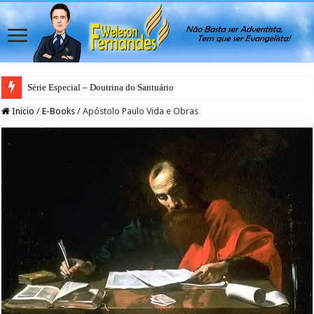
Série Especial – Doutrina do Santuário
Inicio
/
E-Books
/
Apóstolo Paulo Vida e Obras