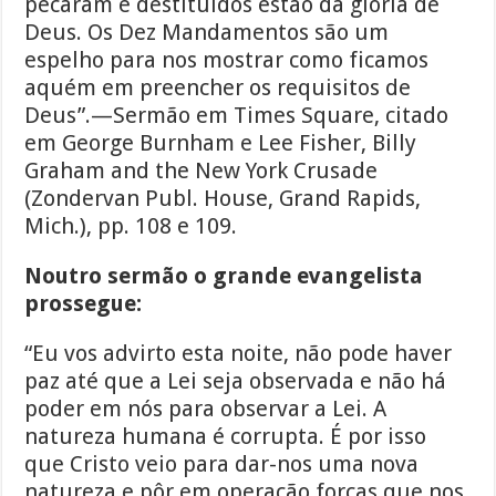
pecaram e destituídos estão da glória de
Deus. Os Dez Mandamentos são um
espelho para nos mostrar como ficamos
aquém em preencher os requisitos de
Deus”.—Sermão em Times Square, citado
em George Burnham e Lee Fisher, Billy
Graham and the New York Crusade
(Zondervan Publ. House, Grand Rapids,
Mich.), pp. 108 e 109.
Noutro sermão o grande evangelista
prossegue:
“Eu vos advirto esta noite, não pode haver
paz até que a Lei seja observada e não há
poder em nós para observar a Lei. A
natureza humana é corrupta. É por isso
que Cristo veio para dar-nos uma nova
natureza e pôr em operação forças que nos