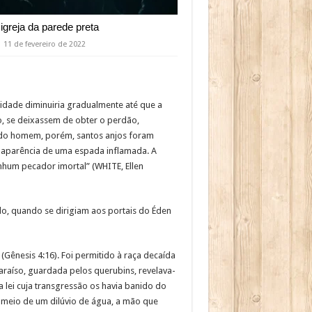
 igreja da parede preta
11 de fevereiro de 2022
alidade diminuiria gradualmente até que a
o, se deixassem de obter o perdão,
 do homem, porém, santos anjos foram
 aparência de uma espada inflamada. A
nhum pecador imortal” (WHITE, Ellen
o, quando se dirigiam aos portais do Éden
ênesis 4:16). Foi permitido à raça decaída
araíso, guardada pelos querubins, revelava-
a lei cuja transgressão os havia banido do
meio de um dilúvio de água, a mão que