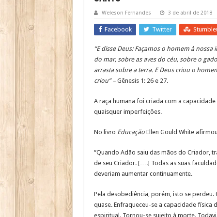
Weleson Fernandes
3 de abril de 2018
Facebook
Twitter
Stumble
“E disse Deus: Façamos o homem à nossa 
do mar, sobre as aves do céu, sobre o gado
arrasta sobre a terra. E Deus criou o ho
criou” –
Gênesis 1: 26 e 27.
A raça humana foi criada com a capacidade 
quaisquer imperfeições.
No livro
Educação
Ellen Gould White afirmou
“Quando Adão saiu das mãos do Criador, trazi
de seu Criador. [….] Todas as suas faculda
deveriam aumentar continuamente.
Pela desobediência, porém, isto se perdeu.
quase. Enfraqueceu-se a capacidade física 
espiritual. Tornou-se sujeito à morte. Toda