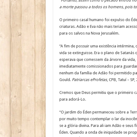
“Portanto, assim como o pecado entrou n
a morte passou a todos os homens, pois t
O primeiro casal humano foi expulso do Éde
criaturas. Adão e Eva não mais teriam acess
para os salvos na Nova Jerusalém.
“A fim de possuir uma existência intérmina, 
vida se extinguisse. Era o plano de Sataná
esperava que comessem da árvore da vida, 
imediatamente comissionados para guardare
nenhum da família de Adão foi permitido pas
Gould.
Patriarcas eProfetas
, CPB, Tatuí – SP,
Cremos que Deus permitiu que o primeiro ca
para adorá-Lo.
“O jardim do Éden permaneceu sobre a Terra
por muito tempo contemplar o lar da inocênc
se a glória divina. Para ali iam Adão e seus
Éden. Quando a onda de iniquidade se prop