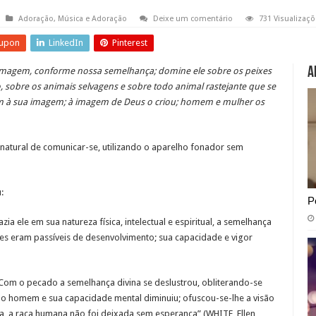
Adoração
,
Música e Adoração
Deixe um comentário
731 Visualizaçõ
upon
LinkedIn
Pinterest
A
imagem, conforme nossa semelhança; domine ele sobre os peixes
, sobre os animais selvagens e sobre todo animal rastejante que se
mem à sua imagem; à imagem de Deus o criou; homem e mulher os
natural de comunicar-se, utilizando o aparelho fonador sem
:
P
a ele em sua natureza física, intelectual e espiritual, a semelhança
des eram passíveis de desenvolvimento; sua capacidade e vigor
 Com o pecado a semelhança divina se deslustrou, obliterando-se
do homem e sua capacidade mental diminuiu; ofuscou-se-lhe a visão
via, a raça humana não foi deixada sem esperança” (WHITE, Ellen