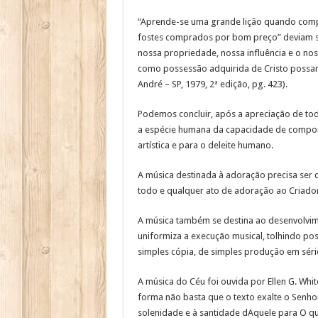
“Aprende-se uma grande lição quando comp
fostes comprados por bom preço” deviam se
nossa propriedade, nossa influência e o nos
como possessão adquirida de Cristo possamo
André – SP, 1979, 2ª edição, pg. 423).
Podemos concluir, após a apreciação de tod
a espécie humana da capacidade de compor 
artística e para o deleite humano.
A música destinada à adoração precisa ser d
todo e qualquer ato de adoração ao Criador 
A música também se destina ao desenvolvime
uniformiza a execução musical, tolhindo poss
simples cópia, de simples produção em séri
A música do Céu foi ouvida por Ellen G. Whi
forma não basta que o texto exalte o Senho
solenidade e à santidade dAquele para O qu