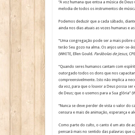
“A voz humana que entoa a música de Deus v
melodia de todos os instrumentos de música
Podemos deduzir que a cada sábado, diante
ainda nos dias atuais as vozes humanas e as
“Uma congregação pode ser a mais pobre da 
terão Seu gozo na alma. Os anjos unir-se-ã
(WHITE, Ellen Gould.
Parábolas de Jesus
, CP
“Quando seres humanos cantam com espírito
outorgado todos os dons que nos capacitam 
compreensivelmente. Isto não implica a nec
da voz, para que o louvor a Deus possa ser 
de Deus; que o usemos para a Sua glória” (W
“Nunca se deve perder de vista o valor do 
censura e mais de animação, esperança e ale
Como parte do culto, o canto é um ato de ad
pensará mais no sentido das palavras que can