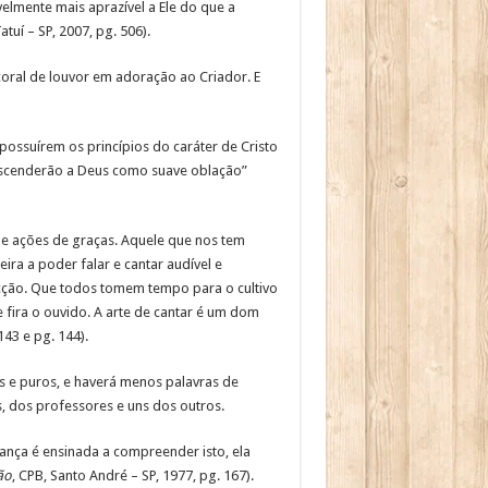
lmente mais aprazível a Ele do que a
Tatuí – SP, 2007, pg. 506).
oral de louvor em adoração ao Criador. E
ossuírem os princípios do caráter de Cristo
 ascenderão a Deus como suave oblação”
e ações de graças. Aquele que nos tem
a a poder falar e cantar audível e
icção. Que todos tomem tempo para o cultivo
 fira o ouvido. A arte de cantar é um dom
 143 e pg. 144).
s e puros, e haverá menos palavras de
s, dos professores e uns dos outros.
ança é ensinada a compreender isto, ela
ão
, CPB, Santo André – SP, 1977, pg. 167).