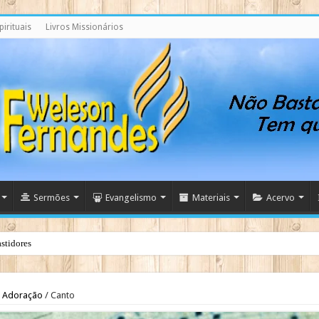
irituais
Livros Missionários
Sermões
Evangelismo
Materiais
Acervo
stidores
Adoração
/
Canto