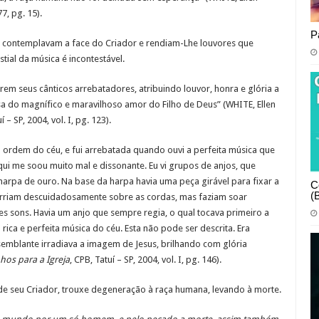
7, pg. 15).
P
a contemplavam a face do Criador e rendiam-Lhe louvores que
stial da música é incontestável.
tarem seus cânticos arrebatadores, atribuindo louvor, honra e glória a
 do magnífico e maravilhoso amor do Filho de Deus” (WHITE, Ellen
í – SP, 2004, vol. I, pg. 123).
ordem do céu, e fui arrebatada quando ouvi a perfeita música que
qui me soou muito mal e dissonante. Eu vi grupos de anjos, que
rpa de ouro. Na base da harpa havia uma peça girável para fixar a
C
(
rriam descuidadosamente sobre as cordas, mas faziam soar
s sons. Havia um anjo que sempre regia, o qual tocava primeiro a
ica e perfeita música do céu. Esta não pode ser descrita. Era
semblante irradiava a imagem de Jesus, brilhando com glória
os para a Igreja
, CPB, Tatuí – SP, 2004, vol. I, pg. 146).
de seu Criador, trouxe degeneração à raça humana, levando à morte.