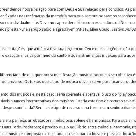
reendemos nossa relação para com Deus e Sua relação para conosco. As pal
r fixadas nas recâmaras da memória para que sempre possamos reconhecer o
so eu individualmente. Devemos aprender a lidar com esses dons de Deus no e
s prestar-Lhe serviço sábio e agradável” (WHITE, Ellen Gould.
Testemunhos 
as as citações, que a música teve sua origem no Céu e que sua gênese não p
e executar música por meio do canto e dos instrumentos musicais para ador
iferenciada de qualquer outra manifestação musical, porque o seu objetivo é 
do universo. Os textos deste tipo de música devem servir para fixar verdades 
nto dos músicos e, neste caso, seria coerente e aceitável o uso do “play bac
íveis nuances interpretativas dos músicos. Estaria este tipo de recurso reves
e despersonificada? Seria este tipo de recurso uma forma sem sentido diante 
te e era perfeita, arrebatadora, melodiosa, solene e harmoniosa. Para que a 
r Deus Todo-Poderoso; é preciso que o equilíbrio entre melodia, harmonia, 
al a música é composta e executada, ou seja, para o louvor e para a adoração