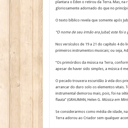
plantara o Éden o retirou da Terra. Mas, na
gloriosamente adornado do que no princípio
O texto bíblico revela que somente após Jub
“O nome de seu irmão era Jubal; este foi o 
Nos versículos de 19 a 21 do capítulo 4 do 
primeiros instrumentos musicais; ou seja, A
“Os primórdios da música na Terra, confor
apesar de haver sido simples, a música é m
O pecado trouxera escuridão à vida dos pri
arrancar do duro solo os elementos vitais. T
instrumental demorou mais, pois, foi na séti
flauta” (GRAUMAN, Helen G.
Música em Minh
Se considerarmos como média de idade, na q
Terra adorou ao Criador sem qualquer aco