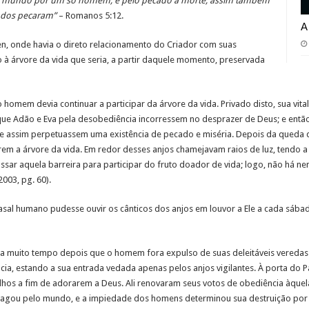
o mundo por um só homem, e pelo pecado a morte, assim também
odos pecaram”
– Romanos 5:12.
A
n, onde havia o direto relacionamento do Criador com suas
o à árvore da vida que seria, a partir daquele momento, preservada
o homem devia continuar a participar da árvore da vida. Privado disto, sua vit
s que Adão e Eva pela desobediência incorressem no desprazer de Deus; e entã
e assim perpetuassem uma existência de pecado e miséria. Depois da queda
m a árvore da vida. Em redor desses anjos chamejavam raios de luz, tendo a
sar aquela barreira para participar do fruto doador de vida; logo, não há ne
 2003, pg. 60).
sal humano pudesse ouvir os cânticos dos anjos em louvor a Ele a cada sábad
 muito tempo depois que o homem fora expulso de suas deleitáveis veredas (G
ia, estando a sua entrada vedada apenas pelos anjos vigilantes. À porta do P
 filhos a fim de adorarem a Deus. Ali renovaram seus votos de obediência àquel
agou pelo mundo, e a impiedade dos homens determinou sua destruição por 