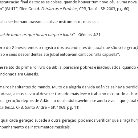
 restauração final de todas as coisas, quando houver “um novo céu e uma nova 
” (WHITE, Ellen Gould.
Patriarcas e Profetas
, CPB, Tatuí – SP, 2003, pg. 60).
al o ser humano passou a utilizar instrumentos musicais.
pai de todos os que tocam harpa e flauta”
– Gênesis 4:21.
livro do Gênesis temos o registro dos ascendentes de Jubal que são sete gera
dão e seus descendentes até Jubal entoavam cânticos “alla cappella”.
me relato do primeiro livro da Bíblia, parecem pobres e inadequados, quand
encionada em Gênesis.
meiros habitantes do mundo. Muito da alegria da vida edênica se havia perdid
odavia, a música vocal deve ter tornado mais leve o trabalho e colorido as ho
ma geração depois de Adão – o qual indubitavelmente ainda vivia – que Jubal s
a Bíblia
, CPB, Santo André – SP, 1968, pg. 11).
ual cada geração sucede a outra geração, podemos verificar que a raça huma
mpanhamento de instrumentos musicais.