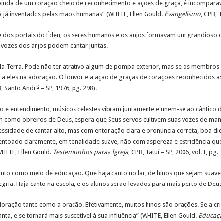
inda de um coração cheio de reconhecimento e ações de graça, é incomparave
 já inventados pelas mãos humanas” (WHITE, Ellen Gould.
Evangelismo
, CPB, 
 dos portais do Éden, os seres humanos e os anjos formavam um grandioso c
 vozes dos anjos podem cantar juntas.
Terra. Pode não ter atrativo algum de pompa exterior, mas se os membros p
o a eles na adoração. O louvor e a ação de graças de corações reconhecidos
B, Santo André – SP, 1976, pg. 298).
 e entendimento, músicos celestes vibram juntamente e unem-se ao cântico d
como obreiros de Deus, espera que Seus servos cultivem suas vozes de maneir
essidade de cantar alto, mas com entonação clara e pronúncia correta, boa d
entoado claramente, em tonalidade suave, não com aspereza e estridência que
HITE, Ellen Gould.
Testemunhos paraa Igreja
, CPB, Tatuí – SP, 2006, vol. I, pg.
canto como meio de educação. Que haja canto no lar, de hinos que sejam suave
gria. Haja canto na escola, e os alunos serão levados para mais perto de Deu
oração tanto como a oração. Efetivamente, muitos hinos são orações. Se a cri
ta, e se tornará mais suscetível à sua influência” (WHITE, Ellen Gould.
Educaç