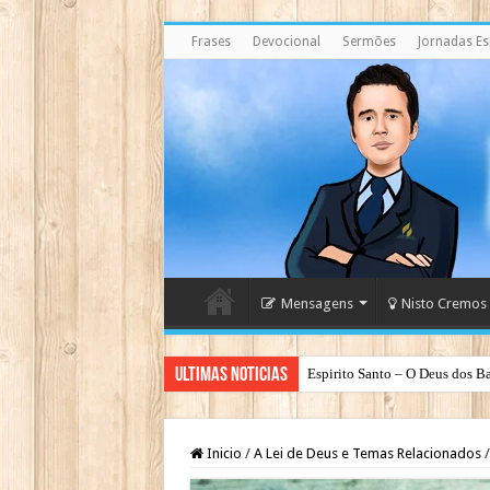
Frases
Devocional
Sermões
Jornadas Esp
Mensagens
Nisto Cremos
Ultimas Noticias
Espirito Santo – O Deus dos Ba
Inicio
/
A Lei de Deus e Temas Relacionados
/