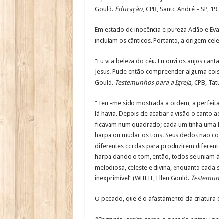
Gould.
Educação
, CPB, Santo André – SP, 197
Em estado de inocência e pureza Adão e Ev
incluíam os cânticos. Portanto, a origem cele
“Eu vi a beleza do céu. Eu ouvi os anjos can
Jesus. Pude então compreender alguma coisa
Gould.
Testemunhos para a Igreja
, CPB, Tatu
“Tem-me sido mostrada a ordem, a perfeita 
lá havia. Depois de acabar a visão o canto a
ficavam num quadrado; cada um tinha uma ha
harpa ou mudar os tons. Seus dedos não co
diferentes cordas para produzirem diferente
harpa dando o tom, então, todos se uniam à r
melodiosa, celeste e divina, enquanto cada 
inexprimível” (WHITE, Ellen Gould.
Testemunh
O pecado, que é o afastamento da criatura 