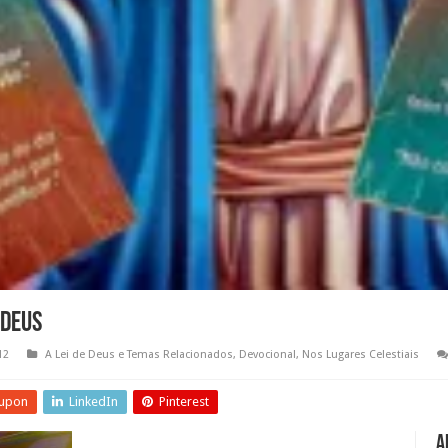
 Deus
12
A Lei de Deus e Temas Relacionados
,
Devocional
,
Nos Lugares Celestiais
upon
LinkedIn
Pinterest
A