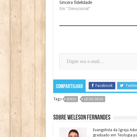
Sincera fidelidade
Em "Devocional"
Digite seu e-mail…
Facebook
Twitte
Compartilhar
Tags
JESUS
LEI DE DEUS
Sobre Weleson Fernandes
Evangelista da Igreja Adv
graduado em Teologia para