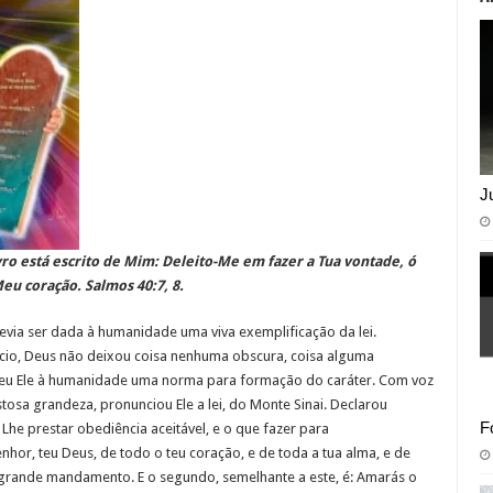
J
ivro está escrito de Mim: Deleito-Me em fazer a Tua vontade, ó
eu coração. Salmos 40:7, 8.
evia ser dada à humanidade uma viva exemplificação da lei.
ício, Deus não deixou coisa nenhuma obscura, coisa alguma
 Deu Ele à humanidade uma norma para formação do caráter. Com voz
osa grandeza, pronunciou Ele a lei, do Monte Sinai. Declarou
F
Lhe prestar obediência aceitável, e o que fazer para
nhor, teu Deus, de todo o teu coração, e de toda a tua alma, e de
 grande mandamento. E o segundo, semelhante a este, é: Amarás o