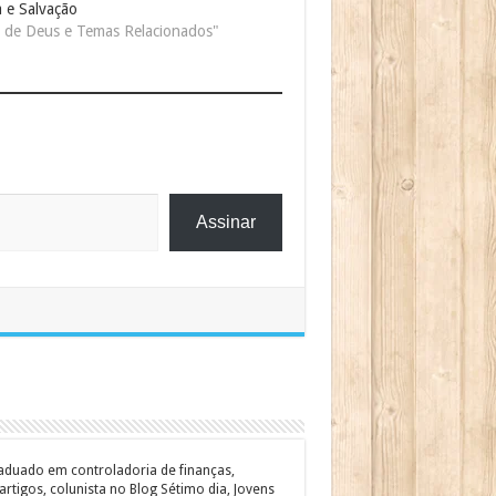
a e Salvação
i de Deus e Temas Relacionados"
Assinar
graduado em controladoria de finanças,
rtigos, colunista no Blog Sétimo dia, Jovens