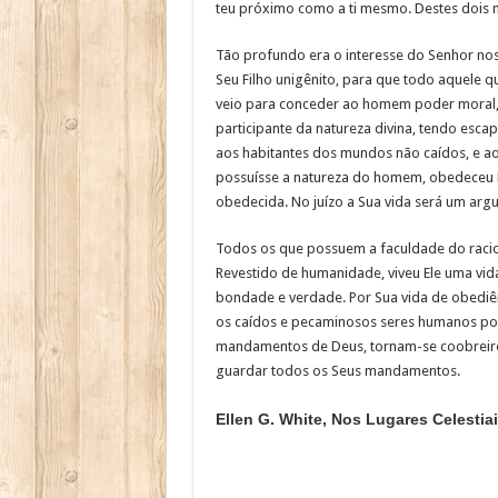
teu próximo como a ti mesmo. Destes dois 
Tão profundo era o interesse do Senhor nos
Seu Filho unigênito, para que todo aquele qu
veio para conceder ao homem poder moral, pa
participante da natureza divina, tendo esc
aos habitantes dos mundos não caídos, e a
possuísse a natureza do homem, obedeceu Ele 
obedecida. No juízo a Sua vida será um argu
Todos os que possuem a faculdade do racio
Revestido de humanidade, viveu Ele uma vid
bondade e verdade. Por Sua vida de obediên
os caídos e pecaminosos seres humanos pod
mandamentos de Deus, tornam-se coobreiro
guardar todos os Seus mandamentos.
Ellen G. White, Nos Lugares Celestiai