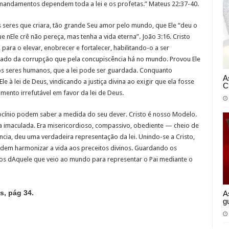
mandamentos dependem toda a lei e os profetas.” Mateus 22:37-40.
 seres que criara, tão grande Seu amor pelo mundo, que Ele “deu o
e nEle crê não pereça, mas tenha a vida eterna”. João 3:16. Cristo
ra o elevar, enobrecer e fortalecer, habilitando-o a ser
apado da corrupção que pela concupiscência há no mundo. Provou Ele
os seres humanos, que a lei pode ser guardada. Conquanto
A
à lei de Deus, vindicando a justiça divina ao exigir que ela fosse
C
mento irrefutável em favor da lei de Deus.
cínio podem saber a medida do seu dever. Cristo é nosso Modelo.
a imaculada. Era misericordioso, compassivo, obediente — cheio de
cia, deu uma verdadeira representação da lei. Unindo-se a Cristo,
em harmonizar a vida aos preceitos divinos. Guardando os
s dAquele que veio ao mundo para representar o Pai mediante o
s, pág 34.
A
g