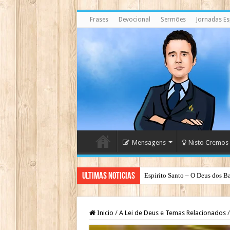
Frases
Devocional
Sermões
Jornadas Esp
Mensagens
Nisto Cremos
Ultimas Noticias
Espirito Santo – O Deus dos Ba
Inicio
/
A Lei de Deus e Temas Relacionados
/