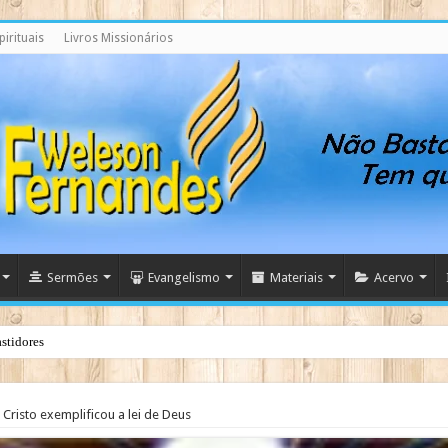
irituais
Livros Missionários
Sermões
Evangelismo
Materiais
Acervo
stidores
Cristo exemplificou a lei de Deus