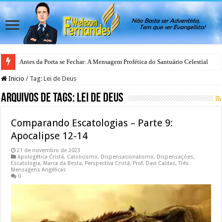
Antes da Porta se Fechar: A Mensagem Profética do Santuário Celestial
Inicio
/
Tag:
Lei de Deus
Arquivos de Tags:
Lei de Deus
Comparando Escatologias – Parte 9:
Apocalipse 12-14
21 de novembro de 2023
Apologética Cristã
,
Catolicismo
,
Dispensacionalismo
,
Dispensações
,
Escatologia
,
Marca da Besta
,
Perspectiva Cristã
,
Prof. Davi Caldas
,
Três
Mensagens Angélicas
0