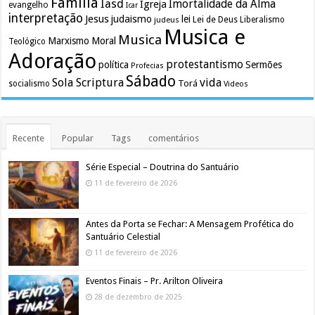
Família
Iasd
Imortalidade da Alma
Igreja
evangelho
Icar
interpretação
Jesus
judaismo
lei
Lei de Deus
judeus
Liberalismo
Musica e
Musica
Marxismo
Moral
Teológico
Adoração
protestantismo
política
Sermões
Profecias
Sábado
Sola Scriptura
vida
Torá
socialismo
Videos
Recente
Popular
Tags
comentários
Série Especial – Doutrina do Santuário
11 de fevereiro de 2026
Antes da Porta se Fechar: A Mensagem Profética do
Santuário Celestial
11 de fevereiro de 2026
Eventos Finais – Pr. Arilton Oliveira
28 de dezembro de 2025