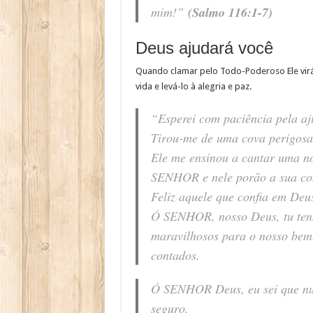
mim!”
(Salmo 116:1-7)
Deus ajudará você
Quando clamar pelo Todo-Poderoso Ele virá 
vida e levá-lo à alegria e paz.
“Esperei com paciência pela a
Tirou-me de uma cova perigosa
Ele me ensinou a cantar uma n
SENHOR e nele porão a sua co
Feliz aquele que confia em Deu
Ó SENHOR, nosso Deus, tu tens f
maravilhosos para o nosso bem. 
contados.
Ó SENHOR Deus, eu sei que nun
seguro.