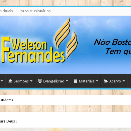
irituais
Livros Missionários
Sermões
Evangelismo
Materiais
Acervo
stidores
ara Deus !