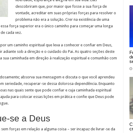
descobriram que, por maior que fosse a sua força de
vontade, acreditar em suas próprias forças para resolver o
problema não era a solução. Crer na existência de uma
ra essa força superior era o único caminho para começar uma longa
 de cada vez.
ir por um caminho espiritual que leva a conhecer e confiar em Deus,
ir adiante sob a direção e o cuidado do Pai. As quatro seções deste
F
d
na sua caminhada em direção à realização espiritual e comunhão com
s
adosamente; absorva sua mensagem e discuta o que você aprendeu
om seriedade, recuperar-se dessa dolorosa dependência. Enquanto
soas nas quais sente que pode confiar e cuja caminhada espiritual
juda para colocar essas lições em prática e confie que Deus pode
egue.
ue-se a Deus
C
c
sem forças em relação a alguma coisa – ser incapaz de livrar-se da