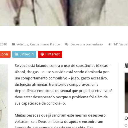
 2010
Adictos
,
Cristianismo Prático
Deixe um comentário
141 Visua
upon
LinkedIn
Pinterest
A
Se você está lutando contra o uso de substâncias tóxicas –
álcool, drogas – ou se sua vida está sendo dominada por
um comportamento compulsivo – jogo, gasto excessivo,
disfunção alimentar, transtornos compulsivos, uma
dependência emocional ou sexual que prejudica etc. – você
deve estar desesperado porque o problema foi além da
sua capacidade de controlá-lo.
Muitas pessoas que já sentiram este mesmo desespero
O
voltaram-se a Deus em busca de ajuda e encontraram
liberdade, esperança e alegria em sua vida.
Elas