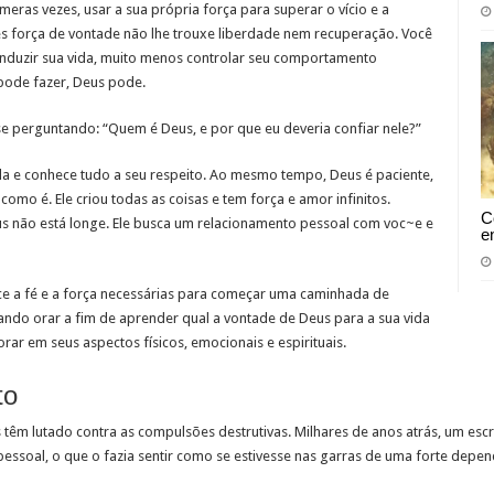
eras vezes, usar a sua própria força para superar o vício e a
es força de vontade não lhe trouxe liberdade nem recuperação. Você
nduzir sua vida, muito menos controlar seu comportamento
pode fazer, Deus pode.
se perguntando: “Quem é Deus, e por que eu deveria confiar nele?”
da e conhece tudo a seu respeito. Ao mesmo tempo, Deus é paciente,
o é. Ele criou todas as coisas e tem força e amor infinitos.
C
eus não está longe. Ele busca um relacionamento pessoal com voc~e e
e
ce a fé e a força necessárias para começar uma caminhada de
uando orar a fim de aprender qual a vontade de Deus para a sua vida
orar em seus aspectos físicos, emocionais e espirituais.
to
têm lutado contra as compulsões destrutivas. Milhares de anos atrás, um esc
pessoal, o que o fazia sentir como se estivesse nas garras de uma forte depe