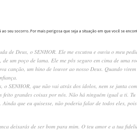
ao seu socorro. Por mais perigosa que seja a situação em que você se encont
juda de Deus, o SENHOR. Ele me escutou e ouviu o meu pedid
, de um poço de lama. Ele me pôs seguro em cima de uma roc
ova canção, um hino de louvor ao nosso Deus. Quando virem 
nfiança.
s, o SENHOR, que não vai atrás dos ídolos, nem se junta com
eito grandes coisas por nós. Não há ninguém igual a ti. Tu t
Ainda que eu quisesse, não poderia falar de todos eles, poi
ca deixarás de ser bom para mim. O teu amor e a tua fidel