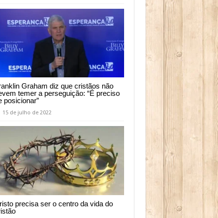
ranklin Graham diz que cristãos não
evem temer a perseguição: “É preciso
e posicionar”
15 de julho de 2022
risto precisa ser o centro da vida do
ristão