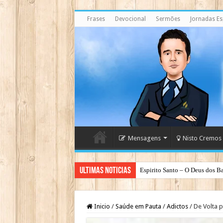
Frases
Devocional
Sermões
Jornadas Esp
Mensagens
Nisto Cremos
Ultimas Noticias
Espirito Santo – O Deus dos Ba
Inicio
/
Saúde em Pauta
/
Adictos
/
De Volta p