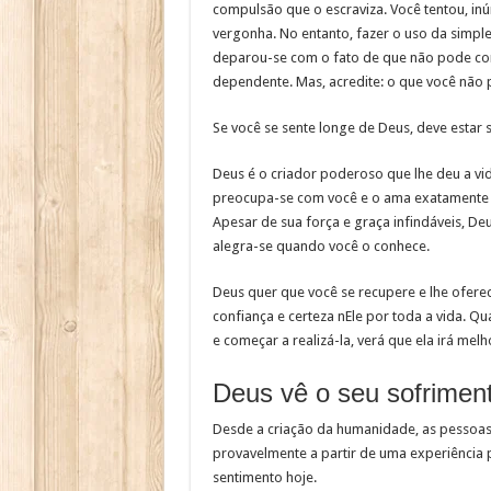
compulsão que o escraviza. Você tentou, inúm
vergonha. No entanto, fazer o uso da simpl
deparou-se com o fato de que não pode co
dependente. Mas, acredite: o que você não 
Se você se sente longe de Deus, deve estar 
Deus é o criador poderoso que lhe deu a vi
preocupa-se com você e o ama exatamente com
Apesar de sua força e graça infindáveis, D
alegra-se quando você o conhece.
Deus quer que você se recupere e lhe ofere
confiança e certeza nEle por toda a vida. Q
e começar a realizá-la, verá que ela irá melh
Deus vê o seu sofrimen
Desde a criação da humanidade, as pessoas 
provavelmente a partir de uma experiência 
sentimento hoje.