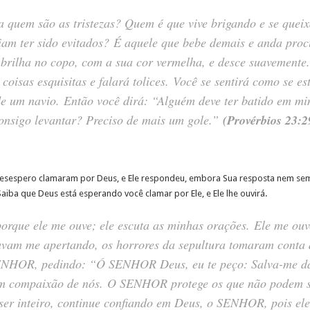
 quem são as tristezas? Quem é que vive brigando e se quei
iam ter sido evitados? É aquele que bebe demais e anda pro
 brilha no copo, com a sua cor vermelha, e desce suavemente
oisas esquisitas e falará tolices. Você se sentirá como se es
e um navio. Então você dirá: “Alguém deve ter batido em mi
onsigo levantar? Preciso de mais um gole.”
(Provérbios 23:2
sespero clamaram por Deus, e Ele respondeu, embora Sua resposta nem semp
Saiba que Deus está esperando você clamar por Ele, e Ele lhe ouvirá.
que ele me ouve; ele escuta as minhas orações. Ele me ouv
avam me apertando, os horrores da sepultura tomaram conta de
SENHOR, pedindo: “Ó SENHOR Deus, eu te peço: Salva-me 
tem compaixão de nós. O SENHOR protege os que não podem s
ser inteiro, continue confiando em Deus, o SENHOR, pois el