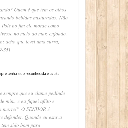
xando? Quem é que tem os olhos
curando bebidas misturadas. Não
. Pois no fim ele morde como
tivesse no meio do mar, enjoado,
m; acho que levei uma surra,
9-35)
re tenha sido reconhecida e aceita.
e sempre que eu clamo pedindo
 mim, e eu fiquei aflito e
da morte!” O SENHOR é
e defender. Quando eu estava
e tem sido bom para