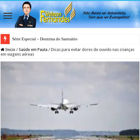
Série Especial – Doutrina do Santuário
Antes da Porta se Fechar: A Mensagem Profética do Santuário Celestial
Inicio
/
Saúde em Pauta
/
Dicas para evitar dores de ouvido nas crianças
em viagens aéreas