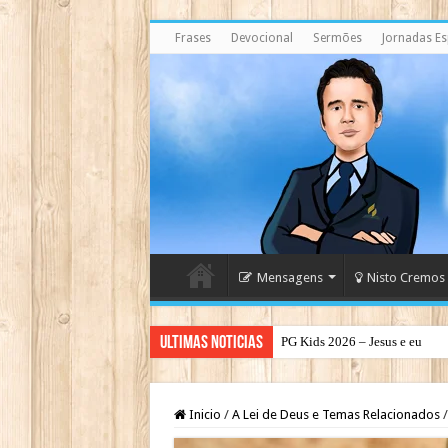
Frases
Devocional
Sermões
Jornadas Esp
Mensagens
Nisto Cremos
Ultimas Noticias
PG Kids 2026 – Jesus e eu
PG Teens 2026 – A Luz do Mu
Inicio
/
A Lei de Deus e Temas Relacionados
/