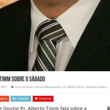
 Timm sobre o sábado
 2011
A Lei de Deus e Temas Relacionados
,
Pr. Alberto Timm
,
Sermões
,
Videos
upon
LinkedIn
Pinterest
e Doutor Pr. Alberto Timm fala sobre a
A