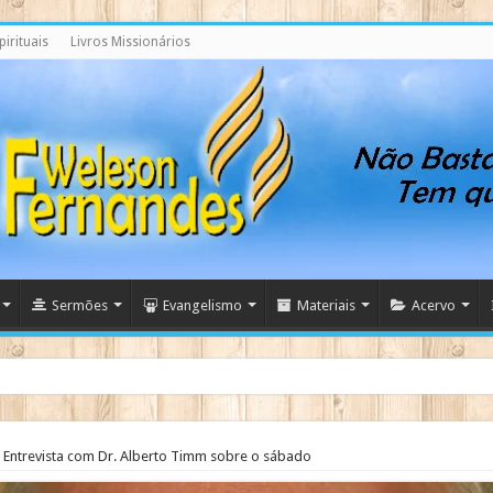
irituais
Livros Missionários
Sermões
Evangelismo
Materiais
Acervo
ndo
Entrevista com Dr. Alberto Timm sobre o sábado