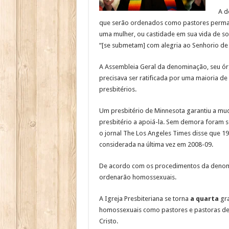
A d
que serão ordenados como pastores perma
uma mulher, ou castidade em sua vida de sol
“[se submetam] com alegria ao Senhorio de J
A Assembleia Geral da denominação, seu ór
precisava ser ratificada por uma maioria 
presbitérios.
Um presbitério de Minnesota garantiu a mud
presbitério a apoiá-la. Sem demora foram s
o jornal The Los Angeles Times disse que 1
considerada na última vez em 2008-09.
De acordo com os procedimentos da denomina
ordenarão homossexuais.
A Igreja Presbiteriana se torna
a quarta
gra
homossexuais como pastores e pastoras depo
Cristo.