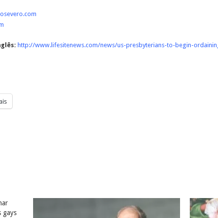
liosevero.com
om
glês:
http://www.lifesitenews.com/news/us-presbyterians-to-begin-ordain
is
nar
s gays