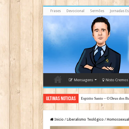
Frases
Devocional
Sermões
Jornadas Esp
Mensagens
Nisto Cremos
Ultimas Noticias
Espirito Santo – O Deus dos Ba
Inicio
/
Liberalismo Teológico
/
Homossexua