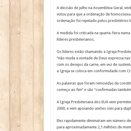
A decisão de julho na Assembleia Geral, vin
votou para que a ordenação de homossexuais
ordenação foi rejeitado pelos presbitérios l
A medida foi criticada na quarta-feira num
líderes presbiterianos.
Os líderes estão chamando a Igreja Presbite
“não muda a vontade de Deus expressa nas 
com os desejos da carne, em vez de sustenta
a Igreja se coloca em conformidade com Cri
As palavras que foram removidas da constitu
começo ao fim” e são “confirmadas também 
A Igreja Presbiteriana dos EUA vem permit
2000, e vem apoiando uniões civis para du
Eles rapidamente diminuíram em número de
para aproximadamente 2,1 milhões de mem