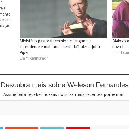
11
eja
lmente
u mais
enação
idos
Ministério pastoral feminino é “enganoso,
Diálogo o
imprudente e mal fundamentado”, alerta John
nova fas
Piper
Em "Ecu
Em "Feminismo"
Descubra mais sobre Weleson Fernandes
Assine para receber nossas notícias mais recentes por e-mail.