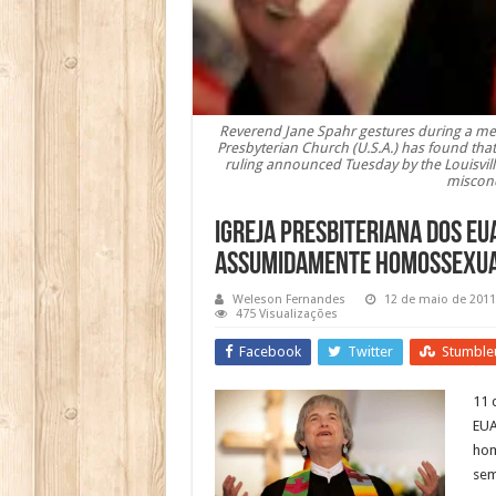
Reverend Jane Spahr gestures during a medi
Presbyterian Church (U.S.A.) has found that
ruling announced Tuesday by the Louisville
miscond
Igreja Presbiteriana dos E
assumidamente homossexua
Weleson Fernandes
12 de maio de 2011
475 Visualizações
Facebook
Twitter
Stumble
11 
EUA
hom
sem