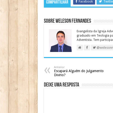
Facebook
Twitte
Compartilhar
Sobre Weleson Fernandes
Evangelista da Igreja Adv
graduado em Teologia para
Adventista. Tem particip
@weleson
Anterior
Escapará Alguém do Julgamento
Divino?
Deixe uma resposta