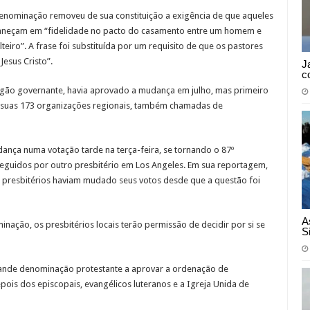
enominação removeu de sua constituição a exigência de que aqueles
neçam em “fidelidade no pacto do casamento entre um homem e
teiro”.
A frase foi substituída por um requisito de que os pastores
esus Cristo”.
J
c
gão governante, havia aprovado a mudança em julho, mas primeiro
de suas 173 organizações regionais, também chamadas de
ança numa votação tarde na terça-feira, se tornando o 87º
eguidos por outro presbitério em Los Angeles. Em sua reportagem,
9 presbitérios haviam mudado seus votos desde que a questão foi
A
ção, os presbitérios locais terão permissão de decidir por si se
S
nde denominação protestante a aprovar a ordenação de
is dos episcopais, evangélicos luteranos e a Igreja Unida de