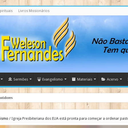
irituais
Livros Missionários
Sermões
Evangelismo
Materiais
Acervo
stidores
lismo
/
Igreja Presbiteriana dos EUA está pronta para começar a ordenar pa