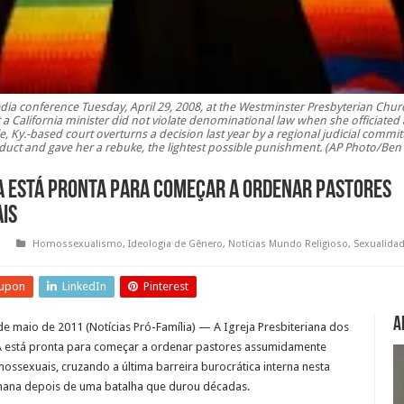
a conference Tuesday, April 29, 2008, at the Westminster Presbyterian Church 
 a California minister did not violate denominational law when she officiated
, Ky.-based court overturns a decision last year by a regional judicial committ
uct and gave her a rebuke, the lightest possible punishment. (AP Photo/Ben
UA está pronta para começar a ordenar pastores
is
Homossexualismo
,
Ideologia de Gênero
,
Notícias Mundo Religioso
,
Sexualida
upon
LinkedIn
Pinterest
A
de maio de 2011 (Notícias Pró-Família) — A Igreja Presbiteriana dos
 está pronta para começar a ordenar pastores assumidamente
ossexuais, cruzando a última barreira burocrática interna nesta
ana depois de uma batalha que durou décadas.