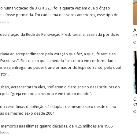
do numa votação de 373 a 323, foi a quarta vez em que o órgão
 fosse permitida. Em cada uma das vezes anteriores, esse tipo de
ocais.
A
c
a declaração da Rede de Renovação Presbiteriana, assinada por doze
riana ao arrependimento pela votação que fez, a qual, frisam eles,
Escrituras”. Eles dizem que a medida “se coloca em conformidade
r e se entregar ao poder transformador do Espírito Santo, pelo qual
sto”.
ição, acrescentaram eles, “refletem o claro ensino das Escrituras do
pela Igreja em toda a história e em todo o mundo”.
C
e
indo cerimônias de bênçãos às duplas de mesmo sexo desde o ano
plas de mesmo sexo desde 2004.
 membros nas últimas quatro décadas, de 4,25 milhões em 1965
bros.