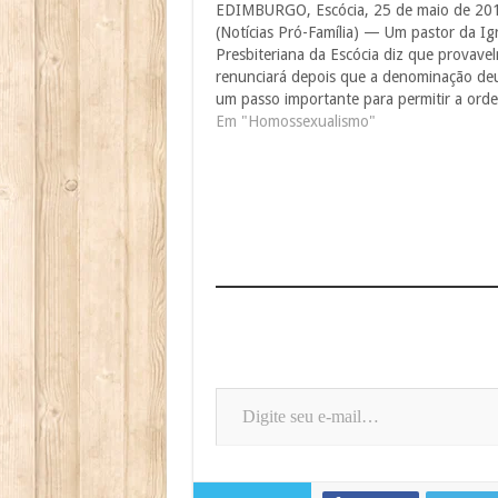
EDIMBURGO, Escócia, 25 de maio de 20
(Notícias Pró-Família) — Um pastor da Igr
Presbiteriana da Escócia diz que provave
renunciará depois que a denominação de
um passo importante para permitir a ord
de pastores homossexuais ativos e assum
Em "Homossexualismo"
nesta semana, com indicações de que até
analisarão a possibilidade…
Digite seu e-mail…