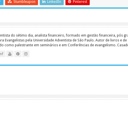
r
Stumbleupon
LinkedIn
Pinterest
entista do sétimo dia, analista financeiro, formado em gestão financeira, pós 
 Evangelistas pela Universidade Adventista de São Paulo. Autor de livros e de a
ado como palestrante em seminários e em Conferências de evangelismo. Casado c
mf