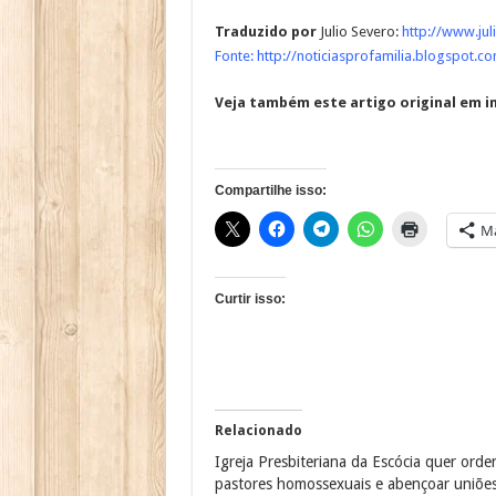
Traduzido por
Julio Severo:
http://www.ju
Fonte:
http://noticiasprofamilia.blogspot.c
Veja também este artigo original em in
Compartilhe isso:
Ma
Curtir isso:
Relacionado
Igreja Presbiteriana da Escócia quer orde
pastores homossexuais e abençoar uniõe