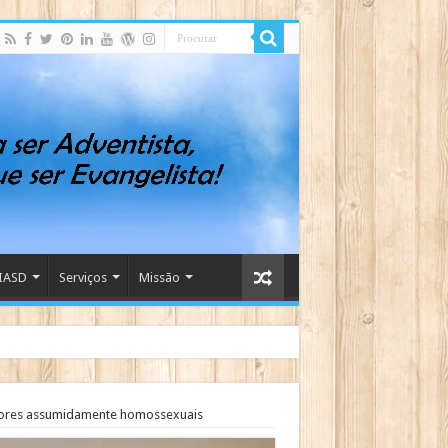
IASD
Serviços
Missão
stores assumidamente homossexuais