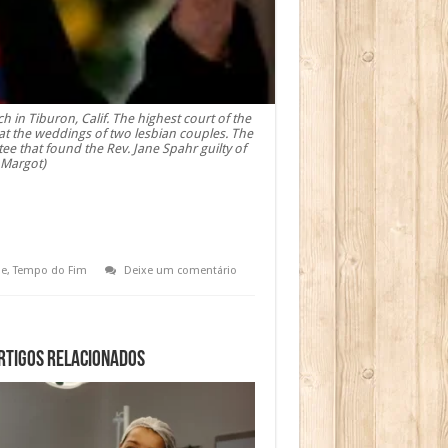
in Tiburon, Calif. The highest court of the
 at the weddings of two lesbian couples. The
ee that found the Rev. Jane Spahr guilty of
 Margot)
de
,
Tempo do Fim
Deixe um comentário
rtigos relacionados