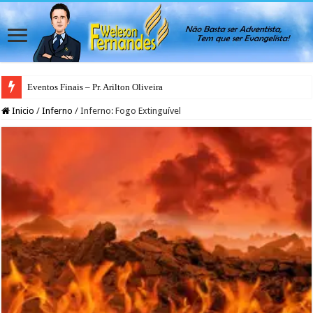
Eventos Finais – Pr. Arilton Oliveira
Inicio
/
Inferno
/
Inferno: Fogo Extinguível