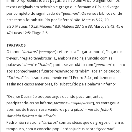
inferno representa idéias pagãs, ela não tem vínculo algum com os
textos originais em hebraico e grego que formam a Bíblia; diverge
por completo do significado de “
geennan
“. Os versos bíblicos onde
este termo foi substituído por “inferno” são: Mateus 5:22, 29
e 30; Mateus 10:28; Mateus 18:9; Mateus 23:15 e 33; Marcos 9:43, 45 e
47; Lucas 12:5; Tiago 3:6.
TARTAROS
O termo “
tartaros
” (ταρταροω) refere-se a “lugar sombrio”, “lugar de
trevas”, “região tenebrosa”. E, embora não haja vínculo com as
palavras “
sheol
” e “
hades
“, pode-se vinculá-lo com “
geennan
” quanto
aos acontecimentos futuros reservados, também, aos anjos caídos.
“
Tartaros
” é utilizado unicamente em II Pedro 2:4 e, infelizmente,
assim nos casos anteriores, foi substituído pela palavra “inferno”:
“Ora, se Deus não poupou anjos quando pecaram, antes,
precipitando-os no inferno[
tartaros
– “ταρταρωσας“], os entregou a
abismos de trevas, reservando-os para juízo.” – versão
João F.
Almeida Revista e Atualizada
.
Pedro não relaciona “
tartaros
” com as idéias que os gregos tinham e,
tampouco, com o conceito populardos judeus sobre “
geennan
“.