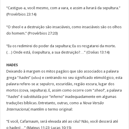
“Castigue-a, você mesmo, com a vara, e assim a livrará da sepultura.”
(Provérbios 23:14)
“O sheol e a destruição são insaciáveis, como insaciáveis são os olhos
do homem.” (Provérbios 27:20)
“Eu os redimirei do poder da sepultura; Eu os resgatarei da morte.
(…) Onde está, ósepultura, a sua destruição?…” (Oséias 13:14)
HADES
Deixando à margem os mitos pagãos que são associados a palavra
grega “
hades
” (αδου) e centrando no seu significado etimológico, esta
palavra refere-se a: sepulcro, escuridão, região escura, lugar dos
mortos (cova, sepultura). E, assim como ocorre com “
sheol
“, a palavra
“
hades
” é substituída por “inferno” inadequadamente em algumas
traduções bíblicas. Entretanto, outras, como a
Nova Versão
Internacional
, mantêm o termo original:
“E você, Cafarnaum, será elevada até ao céu? Não, você descerá até
o hades!…” (Mateus 11:23; Lucas 10:15)