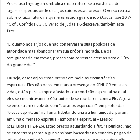
Pedro usa linguagem simbólica e não refere-se a existência de
lugares especiais onde os anjos caídos estão presos. O verso retrata
sobre o juízo futuro na qual eles estão aguardando (Apocalipse 20:7-
15 cf I Coríntios 6:3). O verso de Judas 1:6 descreve, também este
fato:
“E, quanto aos anjos que não conservaram suas posições de
autoridade mas abandonaram sua própria morada, Ele os
tem guardado em trevas, presos com correntes eternas para o juízo
do grande dia.”
Ou seja, esses anjos estão presos em meio as circunstâncias
espirituais. Eles não possuem mais a presença do SENHOR em suas
vidas, estão para sempre afastados da condição espiritual na qual
eles se encontravam no Céu, antes de se rebelarem contra Ele. Agora
se encontram envolvidos em “abismos espirituais”, em profundas
“trevas espirituais” na Terra, habitando entre a humanidade, porém,
em uma dimensão espiritual (atmosfera espiritual – Efésios
6:12; Lucas 11:24-26). Estão presos aguardando a futura punição, não
se encontram (como alguns ensinam baseados no conceito pagão de
inferno) sob infindável punição. As correntes que os prendem não