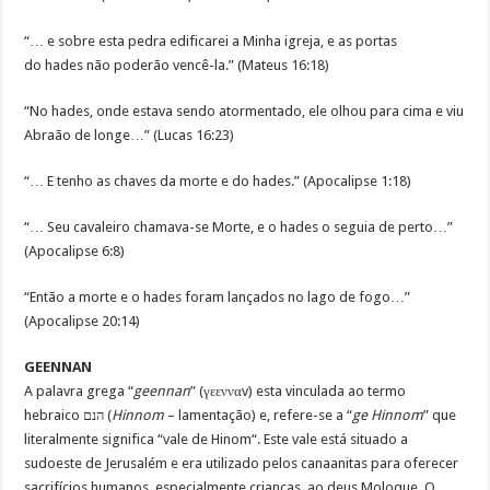
“… e sobre esta pedra edificarei a Minha igreja, e as portas
do hades não poderão vencê-la.” (Mateus 16:18)
“No hades, onde estava sendo atormentado, ele olhou para cima e viu
Abraão de longe…” (Lucas 16:23)
“… E tenho as chaves da morte e do hades.” (Apocalipse 1:18)
“… Seu cavaleiro chamava-se Morte, e o hades o seguia de perto…”
(Apocalipse 6:8)
“Então a morte e o hades foram lançados no lago de fogo…”
(Apocalipse 20:14)
GEENNAN
A palavra grega “
geennan
” (γεενναv) esta vinculada ao termo
hebraico הנם (
Hinnom
– lamentação) e, refere-se a “
ge Hinnom
” que
literalmente significa “vale de Hinom“. Este vale está situado a
sudoeste de Jerusalém e era utilizado pelos canaanitas para oferecer
sacrifícios humanos, especialmente crianças, ao deus Moloque. O