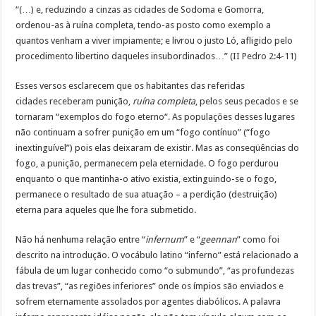
“(…) e, reduzindo a cinzas as cidades de Sodoma e Gomorra,
ordenou-as à ruína completa, tendo-as posto como exemplo a
quantos venham a viver impiamente; e livrou o justo Ló, afligido pelo
procedimento libertino daqueles insubordinados…” (II Pedro 2:4-11)
Esses versos esclarecem que os habitantes das referidas
cidades receberam punição,
ruína completa
, pelos seus pecados e se
tornaram “exemplos do fogo eterno“. As populações desses lugares
não continuam a sofrer punição em um “fogo contínuo” (“fogo
inextinguível”) pois elas deixaram de existir. Mas as conseqüências do
fogo, a punição, permanecem pela eternidade. O fogo perdurou
enquanto o que mantinha-o ativo existia, extinguindo-se o fogo,
permanece o resultado de sua atuação – a perdição (destruição)
eterna para aqueles que lhe fora submetido.
Não há nenhuma relação entre “
infernum
” e “
geennan
” como foi
descrito na introdução. O vocábulo latino “inferno” está relacionado a
fábula de um lugar conhecido como “o submundo”, “as profundezas
das trevas”, “as regiões inferiores” onde os ímpios são enviados e
sofrem eternamente assolados por agentes diabólicos. A palavra