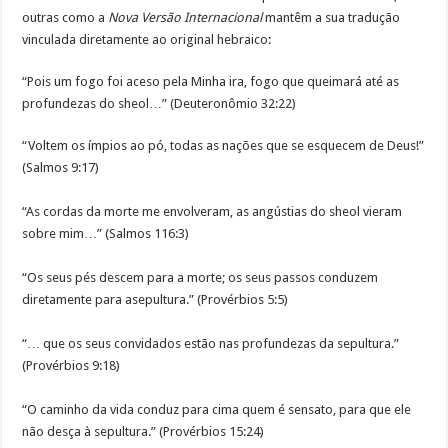
outras como a
Nova Versão Internacional
mantêm a sua tradução
vinculada diretamente ao original hebraico:
“Pois um fogo foi aceso pela Minha ira, fogo que queimará até as
profundezas do sheol…” (Deuteronômio 32:22)
“Voltem os ímpios ao pó, todas as nações que se esquecem de Deus!”
(Salmos 9:17)
“As cordas da morte me envolveram, as angústias do sheol vieram
sobre mim…” (Salmos 116:3)
“Os seus pés descem para a morte; os seus passos conduzem
diretamente para asepultura.” (Provérbios 5:5)
“… que os seus convidados estão nas profundezas da sepultura.”
(Provérbios 9:18)
“O caminho da vida conduz para cima quem é sensato, para que ele
não desça à sepultura.” (Provérbios 15:24)