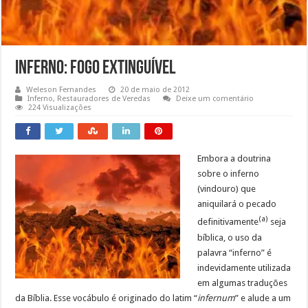
Inferno: Fogo Extinguível
Weleson Fernandes
20 de maio de 2012
Inferno
,
Restauradores de Veredas
Deixe um comentário
224 Visualizações
Embora a doutrina
sobre o inferno
(vindouro) que
aniquilará o pecado
(a)
definitivamente
seja
bíblica, o uso da
palavra “inferno” é
indevidamente utilizada
em algumas traduções
da Bíblia. Esse vocábulo é originado do latim “
infernum
” e alude a um