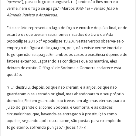
“γεενναν“], para o fogo inextinguível. (…) onde não lhes morre o
verme, nem o fogo se apaga.” (Marcos 9:43-48) – versão
João F.
Almeida Revista e Atualizada
.
Este cenário representa o lago de fogo e enxofre do juízo final, onde
estarão os que tiveram seus nomes riscados do Livro da Vida
(Apocalipse 20:15 cf Apocalipse 19:20). Nestes versos observa-se o
emprego de figura de linguagem, pois, não existe verme imortal e
fogo que não se apaga. Em ambos os casos a existência depende de
fatores externos. Esgotando as condições que os mantêm, eles
deixam de existir. O “fogo” de Sodoma e Gomorra esclarece esta
questão:
“(…) destruiu, depois, os que não creram; e a anjos, os que não
guardaram o seu estado original, mas abandonaram o seu próprio
domicílio, Ele tem guardado sob trevas, em algemas eternas, para o
juízo do grande dia; como Sodoma, e Gomorra, e as cidades
circunvizinhas, que, havendo-se entregado à prostituição como
aqueles, seguindo após outra carne, são postas para exemplo do
fogo eterno, sofrendo punição.” (Judas 1:4-7)