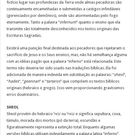
fictício lugar nas profundezas da Terra onde almas pecadoras são
continuamente encaminhadas e submetidas a castigos infindáveis
(gerenciados por demônios), onde são atormentadas pelo fogo
eternamente. Tanto a palavra “
infernum
” quanto o ensino que ela
transmite são totalmente desconhecidos nos textos originais das
Escrituras Sagradas.
Existirá uma punição final destinada aos pecadores que rejeitaram o
sacrifício de Jesus e os Seus ensinos, mas, não há semelhança alguma
com as idéias pagãs que a palavra “inferno” está relacionada. Este
termo não deveria ter sido usado nas traduções bíblicas. Ela foi
adicionada de maneira indevida em substituição as palavras: “
sheol
“,
“
hades
“, “
geennan
” e “
tartaros
” que compõem os textos bíblicos
originais (hebraico e grego). Isso vem proporcionando gravíssimos
erros doutrinários.
SHEOL
Sheol provém do hebraico שׂאל ou שאול e significa sepultura, cova,
túmulo, morada dos mortos (pó da terra), escuridão e
figurativamente representa a extinção total. Enquanto algumas
versões bíblicas utilizam indevidamente a palavra latina “inferno“,