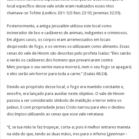
local específico desse vale onde eram realizados esses ritos
chamava-se Tofete (Levítico 20:1-5;II Reis 23:10; Jeremias 32:35).
Posteriormente, a antiga Jerusalém utilizou este local como
incinerador de lixo e cadáveres de animais, indigentes e criminosos.
Em alguns casos, os corpos eram arremessados em locais
desprovido de fogo, e os vermes os utilizavam como alimento. Essas
cenas do vale de Hinom são descritas pelo profeta Isaías: “Eles sairão
e verão os cadáveres dos homens que prevaricaram contra
Mim; porque o seu verme nunca morrerá, nem o seu fogo se apagará;
e eles serão um horror para toda a carne.” (Isaías 66:24).
Devido ao propósito desse local, o fogo era mantido constante e,
enxofre, era lançado para auxiliar neste objetivo. O vale de Hinom
passou a ser considerado símbolo de maldição e terror entre os
judeus. E com propriedade Jesus Cristo narrou para eles o destino
dos ímpios utilizando as cenas que esse vale retratava:
“E, se tua mão te faz tropeçar, corta-a; pois é melhor entrares maneta
na vida do que, tendo as duas mãos, ires para o inferno [
geennan
–