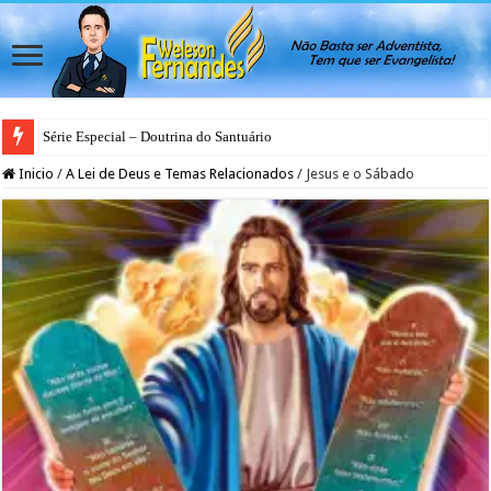
Série Especial – Doutrina do Santuário
Inicio
/
A Lei de Deus e Temas Relacionados
/
Jesus e o Sábado