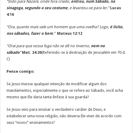
“Indo para Nazaré, onde fora criado,
entrou, num Sábado, na
sinagoga, segundo o seu costume
, e levantou-se para ler.”
Lucas
4:16
“Ora, quanto mais vale um homem que uma ovelha? Logo,
é licito,
nos sábados, fazer o bem
.”
Mateus 12:12
“Orai para que vossa fuga não se dê no inverno,
nem no
sábado
”
Mat. 24:20
(Referindo-se à destruição de Jerusalém em 70 d.
C)
Pense comigo:
Se Jesus tivesse qualquer intenção de modificar algum dos
mandamentos, especialmente o que se refere ao Sábado, você acha
mesmo que Ele daria tanta ênfase à sua guarda?
Se Jesus veio para ensinar o verdadeiro caráter de Deus, e
estabelecer uma nova religião, não deveria Ele viver de acordo com
seus “novos” ensinamentos?