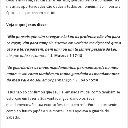
Deus é imutável, seu caráter é perfeito, que seu plano é completo. As
mesmas oportunidades são dadas a todos os homens, não importa a
época em que tenham nascido.
Veja o que Jesus disse:
“
Não penseis que vim revogar a Lei ou os profetas; não vim para
revogar, vim para cumprir
. Porque em verdade vos digo:
até que o
céu e a terra passem, nem um i ou um til jamais passará da Lei
,
até que tudo se cumpra.”
S. Mateus 5:17-18
“
Se guardardes os meus mandamentos, permanecereis no meu
amor
; assim
como também eu tenho guardado os mandamentos
do meu Pai
e no seu amor permaneço.”
S. João 15:10
Jesus não só confirmou que seu Pai em nada muda, como também se
esforçou em fazer a Sua vontade, guardando os Seus
mandamentos. Em sua exortações, tanto em referência ao presente
como ao futuro (após a sua morte), Jesus apoiava a guarda do
Sábado.