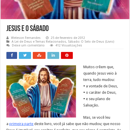
Jesus e o Sábado
Weleson Fernandes
25 de fevereiro de 2012
A Lei de Deus e Temas Relacionados
,
Sábado: O Selo de Deus (Livro)
Deixe um comentário
412 Visualizações
Muitos crêem que,
quando Jesus veio à
terra, tudo mudou:
•
a vontade de Deus,
•
o caráter de Deus,
•
e seu plano de
Salvação.
Mas, se você leu
a
primeira parte
deste livro, você já sabe que não mudou; que nosso