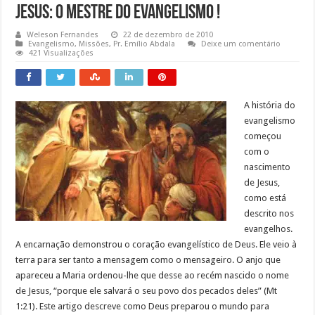
Jesus: O Mestre do Evangelismo !
Weleson Fernandes
22 de dezembro de 2010
Evangelismo
,
Missões
,
Pr. Emílio Abdala
Deixe um comentário
421 Visualizações
A história do
evangelismo
começou
com o
nascimento
de Jesus,
como está
descrito nos
evangelhos.
A encarnação demonstrou o coração evangelístico de Deus. Ele veio à
terra para ser tanto a mensagem como o mensageiro. O anjo que
apareceu a Maria ordenou-lhe que desse ao recém nascido o nome
de Jesus, “porque ele salvará o seu povo dos pecados deles” (Mt
1:21). Este artigo descreve como Deus preparou o mundo para