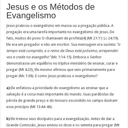
Jesus e os Métodos de
Evangelismo
Jesus praticou o evangelismo em massa ou a pregação pública. A
pregação era uma tarefa importante no evangelismo de Jesus. De
fato, muitos do povo O chamavam de profeta[4] (Mt 21:11; Lc 24:19).
Ele era um pregador e não um escritor. Sua mensagem era sucinta:
“o
tempo está cumprido, e o reino de Deus está próximo; arrependei-
vos e crede no evangelho”
(Mc 1:14-15). Embora o Senhor
demonstrasse um equilíbrio no tríplice ministério de ensinar, curar e
pregar (Mt 4:23), Ele mesmo afirmou que veio primariamente para
pregar (Mc 1:38). E como Jesus praticou o evangelismo?
a)
Ele enfatizou a prioridade do evangelismo ao ensinar que a
salvação é a coisa mais importante do mundo. Suas parábolas da
pérola de grande preço e do tesouro escondido no campo ilustram
esse princípio (Mt 13:44-46).
b)
Ele treinou seus discípulos para a evangelização. Antes de dar a
Grande Comissão, Jesus enviou os doze e os setenta para pregar (Mt