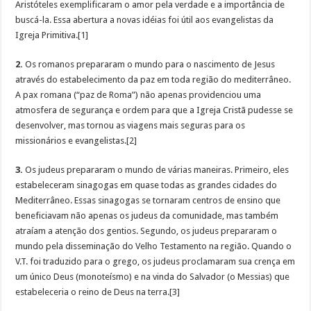
Aristóteles exemplificaram o amor pela verdade e a importância de
buscá-la. Essa abertura a novas idéias foi útil aos evangelistas da
Igreja Primitiva.[1]
2.
Os romanos prepararam o mundo para o nascimento de Jesus
através do estabelecimento da paz em toda região do mediterrâneo.
A pax romana (“paz de Roma”) não apenas providenciou uma
atmosfera de segurança e ordem para que a Igreja Cristã pudesse se
desenvolver, mas tornou as viagens mais seguras para os
missionários e evangelistas.[2]
3.
Os judeus prepararam o mundo de várias maneiras. Primeiro, eles
estabeleceram sinagogas em quase todas as grandes cidades do
Mediterrâneo. Essas sinagogas se tornaram centros de ensino que
beneficiavam não apenas os judeus da comunidade, mas também
atraíam a atenção dos gentios. Segundo, os judeus prepararam o
mundo pela disseminação do Velho Testamento na região. Quando o
V.T. foi traduzido para o grego, os judeus proclamaram sua crença em
um único Deus (monoteísmo) e na vinda do Salvador (o Messias) que
estabeleceria o reino de Deus na terra.[3]