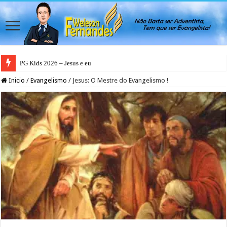
PG Kids 2026 – Jesus e eu
Inicio
/
Evangelismo
/
Jesus: O Mestre do Evangelismo !