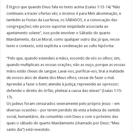
É lógico que quando Deus fala no texto acima (Isaías 1:13-14) “Não
continueis a trazer ofertas vãs; o incenso é para Mim abominação, e
também as Festas da Lua Nova, os SÁBADOS, e a convocação das
congregações; não posso suportar iniqüidade associada ao
ajuntamento solene”, isso pode envolver o Sábado do quarto
Mandamento, da Lei Moral, como qualquer outro dia; já que, nesse
texto e contexto, está explícita a condenação ao culto hipócrita:
“Pelo que, quando estendeis a mãos, escondo de vós os olhos; sim,
quando multiplicais as vossas orações, não as ouço, porque as vossas
mãos estão cheias de sangue. Lavai-vos, purificai-vos, tirai a maldade
de vossos atos de diante dos Meus olhos; cessai de fazer o mal.
Aprendei a fazer o bem; atendei à justiça; repreendei ao opressor;
defendei o direito do órfão, pleiteai a causa das viúvas” (Isaías 1:15-
17).
Os judeus foram censurados severamente pelo próprio Jesus – em
diversas ocasiões – por terem perdido de vista a beleza do sentido
social, humanitário, da comunhão com Deus e com o próximo das
quais o sábado do quarto Mandamento (chamado por Deus: “Meu
santo dia”) está revestido.