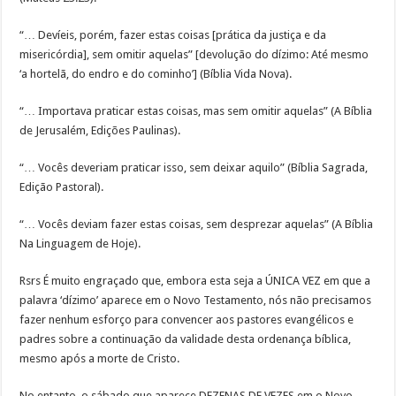
“… Devíeis, porém, fazer estas coisas [prática da justiça e da
misericórdia], sem omitir aquelas” [devolução do dízimo: Até mesmo
‘a hortelã, do endro e do cominho’] (Bíblia Vida Nova).
“… Importava praticar estas coisas, mas sem omitir aquelas” (A Bíblia
de Jerusalém, Edições Paulinas).
“… Vocês deveriam praticar isso, sem deixar aquilo” (Bíblia Sagrada,
Edição Pastoral).
“… Vocês deviam fazer estas coisas, sem desprezar aquelas” (A Bíblia
Na Linguagem de Hoje).
Rsrs É muito engraçado que, embora esta seja a ÚNICA VEZ em que a
palavra ‘dízimo’ aparece em o Novo Testamento, nós não precisamos
fazer nenhum esforço para convencer aos pastores evangélicos e
padres sobre a continuação da validade desta ordenança bíblica,
mesmo após a morte de Cristo.
No entanto, o sábado que aparece DEZENAS DE VEZES em o Novo