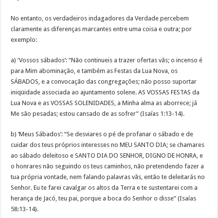
No entanto, os verdadeiros indagadores da Verdade percebem
claramente as diferenças marcantes entre uma coisa e outra; por
exemplo:
a) ‘Vossos sábados’: “Não continueis a trazer ofertas vãs; o incenso é
para Mim abominação, e também as Festas da Lua Nova, os
SÁBADOS, e a convocação das congregações; não posso suportar
iniqüidade associada ao ajuntamento solene. AS VOSSAS FESTAS da
Lua Nova e as VOSSAS SOLENIDADES, a Minha alma as aborrece; já
Me são pesadas; estou cansado de as sofrer” (Isaías 1:13-14).
b) ‘Meus Sábados’: “Se desviares o pé de profanar o sábado e de
cuidar dos teus próprios interesses no MEU SANTO DIA; se chamares
ao sábado deleitoso e SANTO DIA DO SENHOR, DIGNO DE HONRA, e
o honrares não seguindo os teus caminhos, não pretendendo fazer a
tua própria vontade, nem falando palavras vãs, então te deleitarás no
Senhor. Eu te farei cavalgar os altos da Terra e te sustentarei com a
herança de Jacó, teu pai, porque a boca do Senhor o disse” (Isaías
58:13-14).