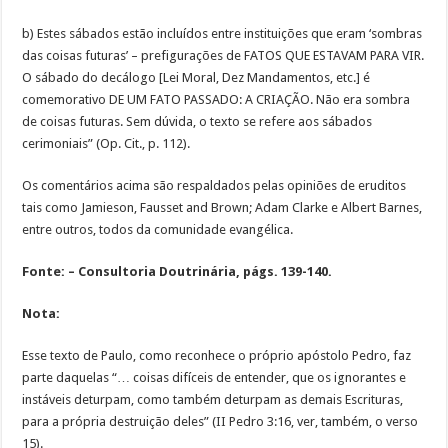
b) Estes sábados estão incluídos entre instituições que eram ‘sombras
das coisas futuras’ – prefigurações de FATOS QUE ESTAVAM PARA VIR.
O sábado do decálogo [Lei Moral, Dez Mandamentos, etc.] é
comemorativo DE UM FATO PASSADO: A CRIAÇÃO. Não era sombra
de coisas futuras. Sem dúvida, o texto se refere aos sábados
cerimoniais” (Op. Cit., p. 112).
Os comentários acima são respaldados pelas opiniões de eruditos
tais como Jamieson, Fausset and Brown; Adam Clarke e Albert Barnes,
entre outros, todos da comunidade evangélica.
Fonte: – Consultoria Doutrinária, págs. 139-140.
Nota:
Esse texto de Paulo, como reconhece o próprio apóstolo Pedro, faz
parte daquelas “… coisas difíceis de entender, que os ignorantes e
instáveis deturpam, como também deturpam as demais Escrituras,
para a própria destruição deles” (II Pedro 3:16, ver, também, o verso
15).