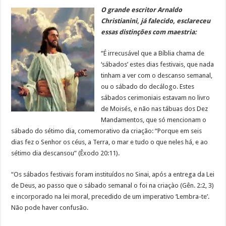
O grande escritor Arnaldo
Christianini, já falecido, esclareceu
essas distinções com maestria:
“É irrecusável que a Bíblia chama de
‘sábados’ estes dias festivais, que nada
tinham a ver com o descanso semanal,
ou o sábado do decálogo. Estes
sábados cerimoniais estavam no livro
de Moisés, e não nas tábuas dos Dez
Mandamentos, que só mencionam o
sábado do sétimo dia, comemorativo da criação: “Porque em seis
dias fez o Senhor os céus, a Terra, o mar e tudo o que neles há, e ao
sétimo dia descansou” (Êxodo 20:11).
“Os sábados festivais foram instituídos no Sinai, após a entrega da Lei
de Deus, ao passo que o sábado semanal o foi na criaçào (Gên. 2:2, 3)
e incorporado na lei moral, precedido de um imperativo ‘Lembra-te’.
Não pode haver confusão.