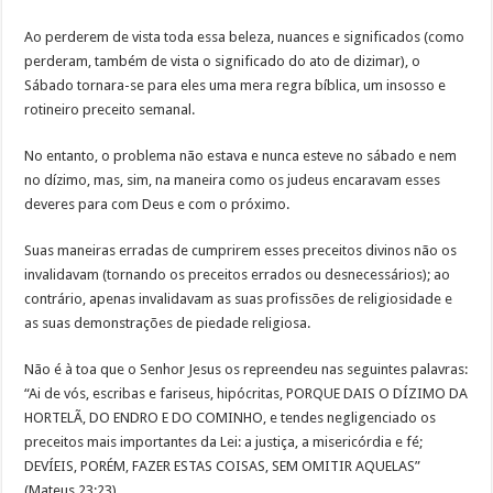
Ao perderem de vista toda essa beleza, nuances e significados (como
perderam, também de vista o significado do ato de dizimar), o
Sábado tornara-se para eles uma mera regra bíblica, um insosso e
rotineiro preceito semanal.
No entanto, o problema não estava e nunca esteve no sábado e nem
no dízimo, mas, sim, na maneira como os judeus encaravam esses
deveres para com Deus e com o próximo.
Suas maneiras erradas de cumprirem esses preceitos divinos não os
invalidavam (tornando os preceitos errados ou desnecessários); ao
contrário, apenas invalidavam as suas profissões de religiosidade e
as suas demonstrações de piedade religiosa.
Não é à toa que o Senhor Jesus os repreendeu nas seguintes palavras:
“Ai de vós, escribas e fariseus, hipócritas, PORQUE DAIS O DÍZIMO DA
HORTELÃ, DO ENDRO E DO COMINHO, e tendes negligenciado os
preceitos mais importantes da Lei: a justiça, a misericórdia e fé;
DEVÍEIS, PORÉM, FAZER ESTAS COISAS, SEM OMITIR AQUELAS”
(Mateus 23:23).