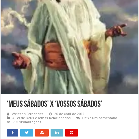
‘Meus Sábados’ X ‘vossos sábados’
Weleson Fernandes
20 de abril de 2012
A Lei de Deus e Temas Relacionados
Deixe um comentário
792 Visualizações