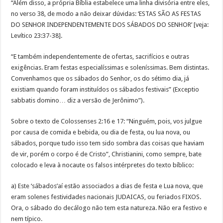
“Além disso, a própria Bíblia estabelece uma linha divisória entre eles,
no verso 38, de modo a não deixar dúvidas: ‘ESTAS SÃO AS FESTAS
DO SENHOR INDEPENDENTEMENTE DOS SÁBADOS DO SENHOR’ [veja:
Levítico 23:37-38].
“E também independentemente de ofertas, sacrifícios e outras
exigências. Eram festas especialíssimas e soleníssimas. Bem distintas.
Convenhamos que os sábados do Senhor, os do sétimo dia, já
existiam quando foram instituídos os sábados festivais” (Exceptio
sabbatis domino… diz a versão de Jerônimo”).
Sobre o texto de Colossenses 2:16 e 17: “Ninguém, pois, vos julgue
por causa de comida e bebida, ou dia de festa, ou lua nova, ou
sábados, porque tudo isso tem sido sombra das coisas que haviam
de vir, porém o corpo é de Cristo”, Christianini, como sempre, bate
colocado e leva à nocaute os falsos intérpretes do texto bíblico:
a) Este ‘sábados’aí estão associados a dias de festa e Lua nova, que
eram solenes festividades nacionais JUDAICAS, ou feriados FIXOS.
Ora, o sábado do decálogo não tem esta natureza. Não era festivo e
nem típico.