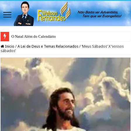
O Natal Além do Calendário
Japão rejeita casamento gay para evitar colapso da natalidade, afirma ativis
Inicio
/
A Lei de Deus e Temas Relacionados
/
‘Meus Sábados’ X ‘vossos
sábados’