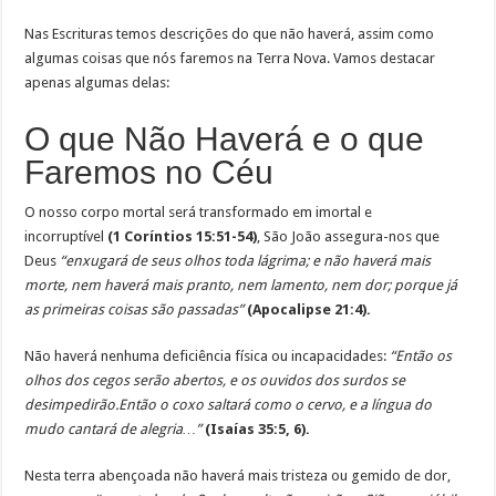
Nas Escrituras temos descrições do que não haverá, assim como
algumas coisas que nós faremos na Terra Nova. Vamos destacar
apenas algumas delas:
O que Não Haverá e o que
Faremos no Céu
O nosso corpo mortal será transformado em imortal e
incorruptível
(1 Coríntios 15:51-54)
, São João assegura-nos que
Deus
“enxugará de seus olhos toda lágrima; e não haverá mais
morte, nem haverá mais pranto, nem lamento, nem dor; porque já
as primeiras coisas são passadas”
(Apocalipse 21:4).
Não haverá nenhuma deficiência física ou incapacidades:
“Então os
olhos dos cegos serão abertos, e os ouvidos dos surdos se
desimpedirão.Então o coxo saltará como o cervo, e a língua do
mudo cantará de alegria…”
(Isaías 35:5, 6).
Nesta terra abençoada não haverá mais tristeza ou gemido de dor,