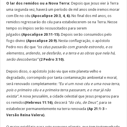
O lar dos remidos ou a Nova Terra:
Depois que Jesus vier à Terra
uma segunda vez, haverá um período de mil anos onde iremos morar
com Ele no céu
(Apocalipse 20:3, 4, 6)
. No final dos mil anos, os
remidos regressarão do céu para estabelecerem-se na Terra. Nesse
tempo os ímpios serão ressuscitados para serem
julgados
(Apocalipse 20:11-15)
. Depois serão consumidos pelo
fogo divino
(Apocalipse 20:9)
. Nesta conflagração, o apóstolo
Pedro nos diz que
“os céus passarão com grande estrondo, e os
elementos, ardendo, se desfarão, e a terra e as obras que nela há,
serão descobertas”
(2 Pedro 3:10).
Depois disso, o apóstolo João viu que este planeta velho e
degradado, corrompido por tanta contaminação ambiental e moral,
será renovado completamente:
“Eu vi um novo céu e uma nova terra,
pois o primeiro céu e a primeira terra passaram, e o mar já não
existia”
. A nova Jerusalém, a cidade celestial que Jesus preparou para
os remidos
(Hebreus 11:16)
, descerá
“do céu, de Deus”
, para se
estabelecer permanentemente na terra renovada
(Ap 21:1-3 –
Versão Reina Valera).
O maior privilégio para este pequeno planeta, que tem testemunhado