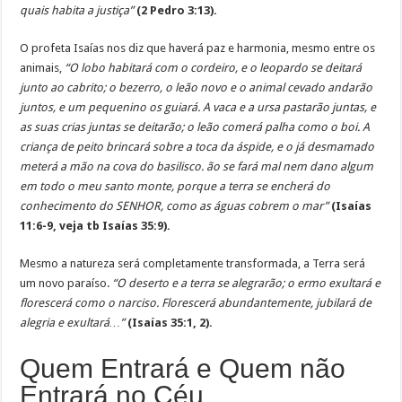
quais habita a justiça”
(2 Pedro 3:13).
O profeta Isaías nos diz que haverá paz e harmonia, mesmo entre os
animais,
“O lobo habitará com o cordeiro, e o leopardo se deitará
junto ao cabrito; o bezerro, o leão novo e o animal cevado andarão
juntos, e um pequenino os guiará. A vaca e a ursa pastarão juntas, e
as suas crias juntas se deitarão; o leão comerá palha como o boi. A
criança de peito brincará sobre a toca da áspide, e o já desmamado
meterá a mão na cova do basilisco. ão se fará mal nem dano algum
em todo o meu santo monte, porque a terra se encherá do
conhecimento do SENHOR, como as águas cobrem o mar”
(Isaías
11:6-9, veja tb Isaías 35:9).
Mesmo a natureza será completamente transformada, a Terra será
um novo paraíso.
“O deserto e a terra se alegrarão; o ermo exultará e
florescerá como o narciso. Florescerá abundantemente, jubilará de
alegria e exultará…”
(Isaías 35:1, 2).
Quem Entrará e Quem não
Entrará no Céu