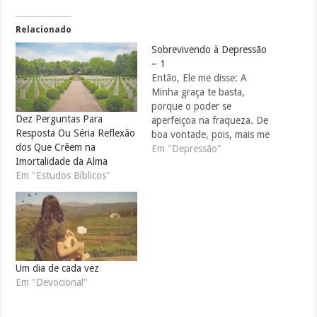
Relacionado
Sobrevivendo à Depressão
– 1
Então, Ele me disse: A
Minha graça te basta,
porque o poder se
Dez Perguntas Para
aperfeiçoa na fraqueza. De
Resposta Ou Séria Reflexão
boa vontade, pois, mais me
dos Que Crêem na
gloriarei nas fraquezas,
Em "Depressão"
Imortalidade da Alma
para que sobre mim
Em "Estudos Bíblicos"
repouse o poder de Cristo.
II Cor. 12:9. Charles
Spurgeon, o grande
pregador da era vitoriana,
tinha períodos de profunda
depressão.…
Um dia de cada vez
Em "Devocional"