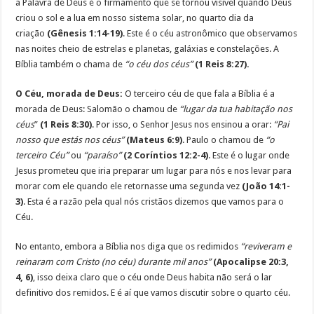
a Palavra de Deus é o firmamento que se tornou visível quando Deus
criou o sol e a lua em nosso sistema solar, no quarto dia da
criação
(Gênesis 1:14-19)
. Este é o céu astronômico que observamos
nas noites cheio de estrelas e planetas, galáxias e constelações. A
Bíblia também o chama de
“o céu dos céus”
(1 Reis 8:27).
O Céu, morada de Deus:
O terceiro céu de que fala a Bíblia é a
morada de Deus: Salomão o chamou de
“lugar da tua habitação nos
céus
”
(1 Reis 8:30)
. Por isso, o Senhor Jesus nos ensinou a orar:
“Pai
nosso que estás nos céus”
(Mateus 6:9)
. Paulo o chamou de
“o
terceiro Céu”
ou
“paraíso”
(2 Coríntios 12:2-4)
. Este é o lugar onde
Jesus prometeu que iria preparar um lugar para nós e nos levar para
morar com ele quando ele retornasse uma segunda vez
(João 14:1-
3)
. Esta é a razão pela qual nós cristãos dizemos que vamos para o
Céu.
No entanto, embora a Bíblia nos diga que os redimidos
“reviveram e
reinaram com Cristo (no céu) durante mil anos”
(Apocalipse 20:3,
4, 6)
, isso deixa claro que o céu onde Deus habita não será o lar
definitivo dos remidos. E é aí que vamos discutir sobre o quarto céu.