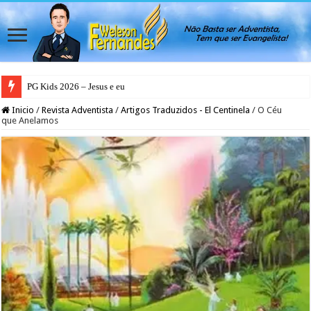
PG Kids 2026 – Jesus e eu
Inicio
/
Revista Adventista
/
Artigos Traduzidos - El Centinela
/
O Céu
que Anelamos