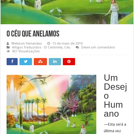
O Céu que Anelamos
Weleson Fernandes
15 de maio de 2010
Artigos Traduzidos - El Centinela
,
Céu
Deixe um comentário
821 Visualizações
Um
Desej
o
Hum
ano
—Esta será a
última vez