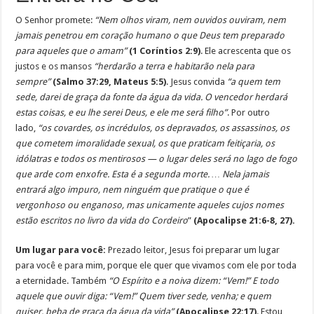
O Senhor promete:
“Nem olhos viram, nem ouvidos ouviram, nem
jamais penetrou em coração humano o que Deus tem preparado
para aqueles que o amam”
(1 Coríntios 2:9)
. Ele acrescenta que os
justos e os mansos
“herdarão a terra e habitarão nela para
sempre”
(Salmo 37:29, Mateus 5:5)
. Jesus convida
“a quem tem
sede, darei de graça da fonte da água da vida. O vencedor herdará
estas coisas, e eu lhe serei Deus, e ele me será filho”
. Por outro
lado,
“os covardes, os incrédulos, os depravados, os assassinos, os
que cometem imoralidade sexual, os que praticam feitiçaria, os
idólatras e todos os mentirosos — o lugar deles será no lago de fogo
que arde com enxofre. Esta é a segunda morte. … Nela jamais
entrará algo impuro, nem ninguém que pratique o que é
vergonhoso ou enganoso, mas unicamente aqueles cujos nomes
estão escritos no livro da vida do Cordeiro
”
(Apocalipse 21:6-8, 27).
Um lugar para você:
Prezado leitor, Jesus foi preparar um lugar
para você e para mim, porque ele quer que vivamos com ele por toda
a eternidade. Também
“O Espírito e a noiva dizem: “Vem!” E todo
aquele que ouvir diga: “Vem!” Quem tiver sede, venha; e quem
quiser, beba de graça da água da vida”
(Apocalipse 22:17)
. Estou