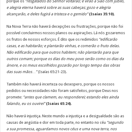
porque os
“resgatados do Senhor voltarão; e virão a Sião com júbilo,
e alegria eterna haverá sobre as suas cabeças; gozo e alegria
alcançarão, e deles fugirá a tristeza e o gemido”
(Isaías 35:10).
Na Nova Terra não haverá decepções ou frustrações, porque não foi
possível concluirmos nossos planos ou aspirações. Lá nós gozaremos
os frutos de nossos esforços. É dito que os redimidos
“edificarão
casas, e as habitarão; e plantarão vinhas, e comerão o fruto delas.
Não edificarão para que outros habitem; não plantarão para que
outros comam; porque os dias do meu povo serão como os dias da
árvore, e os meus escolhidos gozarão por longo tempo das obras
das suas mãos…”
(Isaías 65:21-23).
Também não haverá incerteza ou desespero, porque os nossos
pedidos ou necessidades não foram satisfeitos, porque Deus nos
promete:
“antes que clamem, eu responderei; estando eles ainda
falando, eu os ouvirei”
(Isaías 65:24).
Não haverá injustiça. Neste mundo a injustiça e a desigualdade são as
causas de angústia e dor em toda parte, no entanto no céu
“segundo
a sua promessa, aguardamos novos céus e uma nova terra, nos