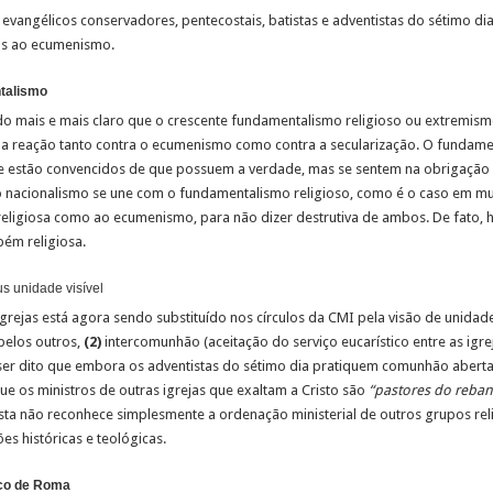
evangélicos conservadores, pentecostais, batistas e adventistas do sétimo dia
as ao ecumenismo.
ntalismo
o mais e mais claro que o crescente fundamentalismo religioso ou extremis
ma reação tanto contra o ecumenismo como contra a secularização. O fundame
te estão convencidos de que possuem a verdade, mas se sentem na obrigação 
 nacionalismo se une com o fundamentalismo religioso, como é o caso em mu
 religiosa como ao ecumenismo, para não dizer destrutiva de ambos. De fato, 
ém religiosa.
s unidade visível
igrejas está agora sendo substituído nos círculos da CMI pela visão de unidad
pelos outros,
(2)
intercomunhão (aceitação do serviço eucarístico entre as igre
ser dito que embora os adventistas do sétimo dia pratiquem comunhão aberta
e os ministros de outras igrejas que exaltam a Cristo são
“pastores do reba
sta não reconhece simplesmente a ordenação ministerial de outros grupos reli
s históricas e teológicas.
co de Roma