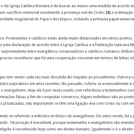
o da Igreja Católica Romana é de buscar ao menos uma medida de acordo em 
um sacrifício memorial envolvendo a presença real de Cristo;
(3)
a ordenação t
oridade magisterial do Papa e dos bispos, incluindo a primazia papal universa
ico. Protestantes e católicos estão ainda muito distanciados em vários ponto
pela declaração de acordo entre a Igreja Católica e a Federação Luterana Mun
surpreendente entre evangélicos conservadores e católicos romanos. Embor
é preciso reconhecer que há uma cooperação crescente em termos de linhas só
e vem sendo cada vez mais discutida diz respeito ao proselitismo. Outrora 
idos pejorativos em anos recentes. No passado, referia-se essencialmente 
a o evangelismo. Hoje ele é por vezes usado com referência a testemunhos cor
formações falsas a fim de conquistar conversos. Alguns indivíduos vão ao pont
s já batizadas, não importando se têm uma ligação viva com Cristo ou com uma
ndo se referindo a métodos errôneos de evangelismo. De outro modo, há o
do. Tal posição é inaceitável, porque testemunho e evangelismo são mandado
religião é reconhecido hoje como um direito humano. Igualmente o é o direit