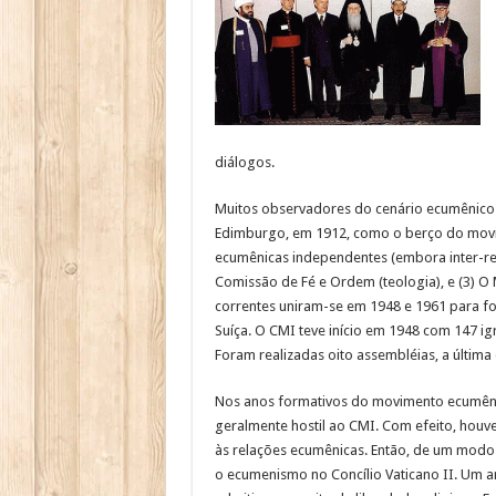
diálogos.
Muitos observadores do cenário ecumênico 
Edimburgo, em 1912, como o berço do movim
ecumênicas independentes (embora inter-rela
Comissão de Fé e Ordem (teologia), e (3) O
correntes uniram-se em 1948 e 1961 para fo
Suíça. O CMI teve início em 1948 com 147 igr
Foram realizadas oito assembléias, a últi
Nos anos formativos do movimento ecumênic
geralmente hostil ao CMI. Com efeito, houv
às relações ecumênicas. Então, de um modo 
o ecumenismo no Concílio Vaticano II. Um a