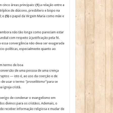
cinco áreas principais:
(1)
a relação entre a
ríplice de diácono, presbítero e bispo na
l; e
(5)
o papel da Virgem Maria como mãe e
s, embora não tão longe como pareciam estar
dial com respeito à justificação pela fé.
a essa convergência não deva ser exagerada
cio-políticas, especialmente quanto ao
um termo de boa
à conversão de uma pessoa de uma crença
ruptos — isto é, ao uso da coerção e de
o de usar o termo
“proselitismo”
para se
 igreja cristã.
 perigo de condenar o evangelismo em
s divinos para os cristãos. Ademais, o
o de receber informação religiosa e mudar de