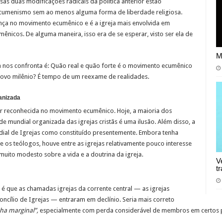
ssas duas modificações radicais da política anterior estão
 ecumenismo sem ao menos alguma forma de liberdade religiosa.
ça no movimento ecumênico e é a igreja mais envolvida em
umênicos. De alguma maneira, isso era de se esperar, visto ser ela de
M
nos confronta é: Quão real e quão forte é o movimento ecumênico
novo milênio? É tempo de um reexame de realidades.
anizada
er reconhecida no movimento ecumênico. Hoje, a maioria dos
 mundial organizada das igrejas cristãs é uma ilusão. Além disso, a
ndial de Igrejas como constituído presentemente. Embora tenha
 os teólogos, houve entre as igrejas relativamente pouco interesse
uito modesto sobre a vida e a doutrina da igreja.
V
t
é que as chamadas igrejas da corrente central — as igrejas
ncílio de Igrejas — entraram em declínio. Seria mais correto
nha marginal”,
especialmente com perda considerável de membros em certos p