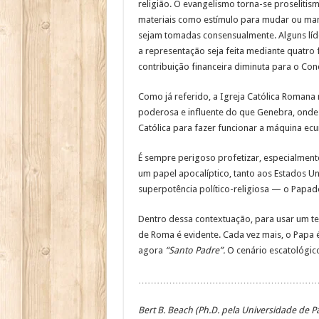
religião. O evangelismo torna-se proseliti
materiais como estímulo para mudar ou mant
sejam tomadas consensualmente. Alguns lí
a representação seja feita mediante quatro 
contribuição financeira diminuta para o Conc
Como já referido, a Igreja Católica Romana 
poderosa e influente do que Genebra, onde o
Católica para fazer funcionar a máquina ec
É sempre perigoso profetizar, especialmente
um papel apocalíptico, tanto aos Estados 
superpotência político-religiosa — o Papado
Dentro dessa contextuação, para usar um ter
de Roma é evidente. Cada vez mais, o Papa 
agora
“Santo Padre”.
O cenário escatológico
……………………………………………………
Bert B. Beach (Ph.D. pela Universidade de P