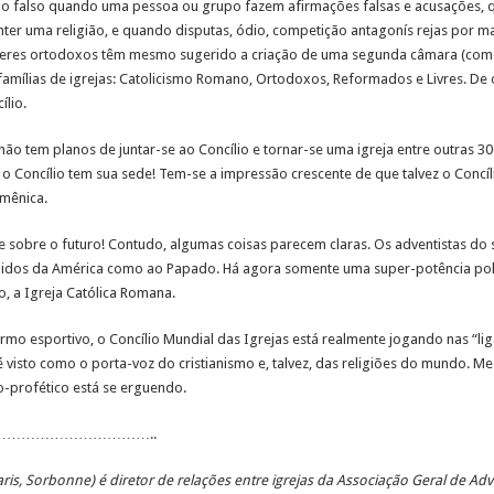
smo falso quando uma pessoa ou grupo fazem afirmações falsas e acusações, 
er uma religião, e quando disputas, ódio, competição antagonís rejas por ma
deres ortodoxos têm mesmo sugerido a criação de uma segunda câmara (com
famílias de igrejas: Catolicismo Romano, Ortodoxos, Reformados e Livres. De
ílio.
não tem planos de juntar-se ao Concílio e tornar-se uma igreja entre outras
 Concílio tem sua sede! Tem-se a impressão crescente de que talvez o Concíli
umênica.
 sobre o futuro! Contudo, algumas coisas parecem claras. Os adventistas do 
Unidos da América como ao Papado. Há agora somente uma super-potência pol
, a Igreja Católica Romana.
mo esportivo, o Concílio Mundial das Igrejas está realmente jogando nas “li
é visto como o porta-voz do cristianismo e, talvez, das religiões do mundo
-profético está se erguendo.
…………………………..
aris, Sorbonne) é diretor de relações entre igrejas da Associação Geral de Ad