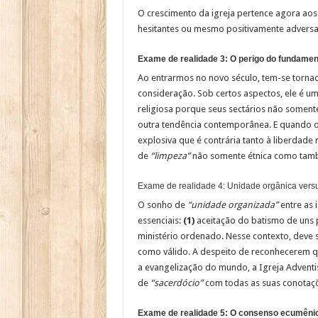
O crescimento da igreja pertence agora aos 
hesitantes ou mesmo positivamente advers
Exame de realidade 3: O perigo do fundame
Ao entrarmos no novo século, tem-se tornad
consideração. Sob certos aspectos, ele é u
religiosa porque seus sectários não somen
outra tendência contemporânea. E quando o
explosiva que é contrária tanto à liberdade
de
“limpeza”
não somente étnica como tamb
Exame de realidade 4: Unidade orgânica versu
O sonho de
“unidade organizada”
entre as 
essenciais:
(1)
aceitação do batismo de uns 
ministério ordenado. Nesse contexto, deve 
como válido. A despeito de reconhecerem qu
a evangelização do mundo, a Igreja Adventi
de
“sacerdócio”
com todas as suas conotaçõe
Exame de realidade 5: O consenso ecumêni