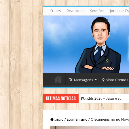
Frases
Devocional
Sermões
Jornadas Esp
Mensagens
Nisto Cremos
Ultimas Noticias
PG Kids 2026 – Jesus e eu
Inicio
/
Ecumenismo
/
O Ecumenismo no Novo