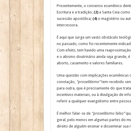
Presentemente, o consenso ecumênico dentr
Escritura e a tradição;
(2)
a Santa Ceia como 
sucessão apostólica;
(4)
o magistério ou aut
intercessora.
É aqui que surge um vasto obstáculo teológ
no passado, como foi recentemente indicado 
Com efeito, tem havido uma reaproximação 
e o abismo doutrinário ainda seja grande, 
aborto, casamento e valores familiares.
Uma questão com implicações ecumênicas qu
conotação,
“proselitismo”
tem recebido sent
para outra, que é precisamente do que trat
incentivos materiais, ou à divulgação de in
referir a qualquer evangelismo entre pessoa
É melhor falar-se de
“proselitismo falso”
qua
geral, pelo menos em algumas partes do mun
direito de alguém ensinar e disseminar sua 