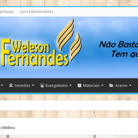
irituais
Livros Missionários
Sermões
Evangelismo
Materiais
Acervo
 Milênio