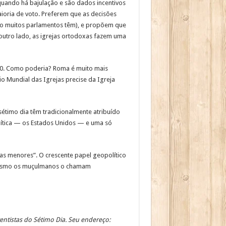
quando há bajulação e são dados incentivos
ioria de voto. Preferem que as decisões
o muitos parlamentos têm), e propõem que
 outro lado, as igrejas ortodoxas fazem uma
 300. Como poderia? Roma é muito mais
o Mundial das Igrejas precise da Igreja
sétimo dia têm tradicionalmente atribuído
ítica — os Estados Unidos — e uma só
gas menores”. O crescente papel geopolítico
. Mesmo os muçulmanos o chamam
ventistas do Sétimo Dia. Seu endereço: