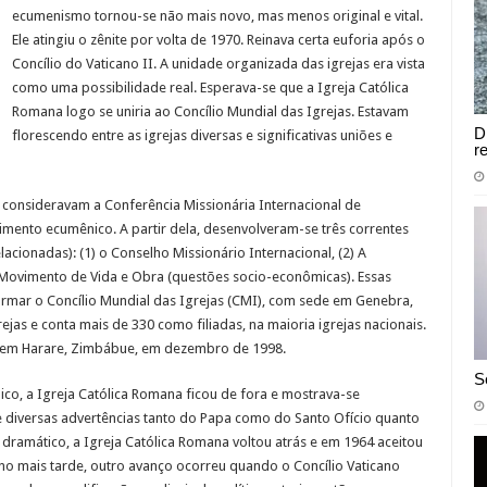
ecumenismo tornou-se não mais novo, mas menos original e vital.
Ele atingiu o zênite por volta de 1970. Reinava certa euforia após o
Concílio do Vaticano II. A unidade organizada das igrejas era vista
como uma possibilidade real. Esperava-se que a Igreja Católica
Romana logo se uniria ao Concílio Mundial das Igrejas. Estavam
D
florescendo entre as igrejas diversas e significativas uniões e
r
consideravam a Conferência Missionária Internacional de
ento ecumênico. A partir dela, desenvolveram-se três correntes
cionadas): (1) o Conselho Missionário Internacional, (2) A
 Movimento de Vida e Obra (questões socio-econômicas). Essas
rmar o Concílio Mundial das Igrejas (CMI), com sede em Genebra,
ejas e conta mais de 330 como filiadas, na maioria igrejas nacionais.
ma em Harare, Zimbábue, em dezembro de 1998.
S
o, a Igreja Católica Romana ficou de fora e mostrava-se
e diversas advertências tanto do Papa como do Santo Ofício quanto
dramático, a Igreja Católica Romana voltou atrás e em 1964 aceitou
no mais tarde, outro avanço ocorreu quando o Concílio Vaticano