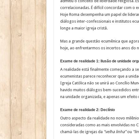
admitiu o conceito de liberdade religiosa. E
correlacionadas. É difícil concordar com o
Hoje Roma desempenha um papel de lideran
diálogos inter-confessionais e institutos ec
longe a maior igreja cristã.
Mas a grande questão ecumênica que agora 
hoje, ao enfrentarmos os incertos anos do 
Exame de realidade 1: Ilusão de unidade org
A realidade está finalmente começando a s
ecumenistas parece reconhecer que a unidade
Igreja Católica não se unirá ao Concílio Mu
havido muitos diálogos bem-sucedidos entre
na unidade organizada, e apenas um efeito m
Exame de realidade 2: Declínio
Outro aspecto da realidade no novo milênio 
consideradas como as mais envolvidas no Co
chamá-las de igrejas da
“velha linha”
ou
“li