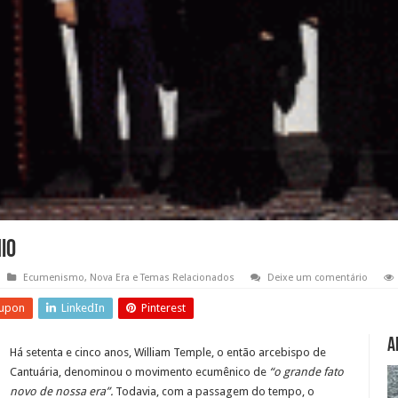
io
Ecumenismo
,
Nova Era e Temas Relacionados
Deixe um comentário
upon
LinkedIn
Pinterest
A
Há setenta e cinco anos, William Temple, o então arcebispo de
Cantuária, denominou o movimento ecumênico de
“o grande fato
novo de nossa era”.
Todavia, com a passagem do tempo, o