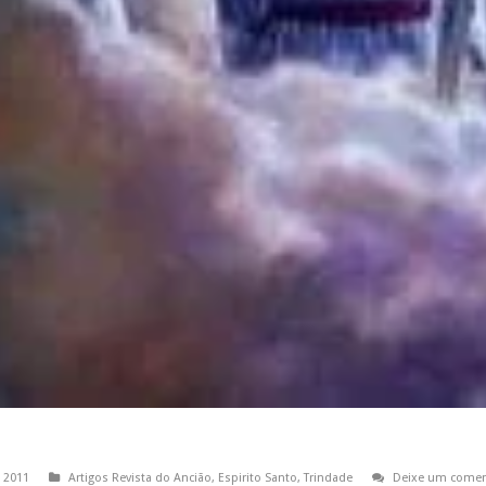
 2011
Artigos Revista do Ancião
,
Espirito Santo
,
Trindade
Deixe um comen