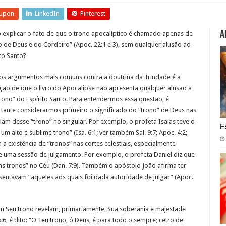
upon
LinkedIn
Pinterest
A
explicar o fato de que o trono apocalíptico é chamado apenas de
o de Deus e do Cordeiro” (Apoc. 22:1 e 3), sem qualquer alusão ao
ito Santo?
s argumentos mais comuns contra a doutrina da Trindade é a
ção de que o livro do Apocalipse não apresenta qualquer alusão a
rono” do Espírito Santo. Para entendermos essa questão, é
tante considerarmos primeiro o significado do “trono” de Deus nas
alam desse “trono” no singular. Por exemplo, o profeta Isaías teve o
E
m alto e sublime trono” (Isa. 6:1; ver também Sal. 9:7; Apoc. 4:2;
 a existência de “tronos” nas cortes celestiais, especialmente
de uma sessão de julgamento. Por exemplo, o profeta Daniel diz que
s tronos” no Céu (Dan. 7:9). Também o apóstolo João afirma ter
ssentavam “aqueles aos quais foi dada autoridade de julgar” (Apoc.
m Seu trono revelam, primariamente, Sua soberania e majestade
6, é dito: “O Teu trono, ó Deus, é para todo o sempre; cetro de