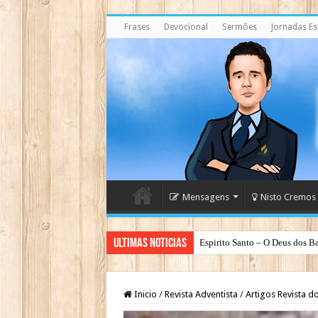
Frases
Devocional
Sermões
Jornadas Esp
Mensagens
Nisto Cremos
Ultimas Noticias
Espirito Santo – O Deus dos Ba
Inicio
/
Revista Adventista
/
Artigos Revista d