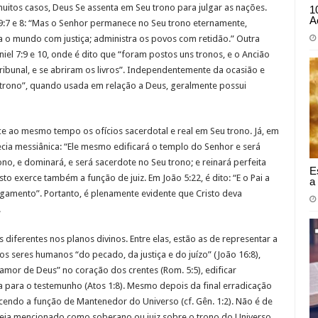
uitos casos, Deus Se assenta em Seu trono para julgar as nações.
1
A
:7 e 8: “Mas o Senhor permanece no Seu trono eternamente,
ga o mundo com justiça; administra os povos com retidão.” Outra
iel 7:9 e 10, onde é dito que “foram postos uns tronos, e o Ancião
tribunal, e se abriram os livros”. Independentemente da ocasião e
 “trono”, quando usada em relação a Deus, geralmente possui
ce ao mesmo tempo os ofícios sacerdotal e real em Seu trono. Já, em
cia messiânica: “Ele mesmo edificará o templo do Senhor e será
ono, e dominará, e será sacerdote no Seu trono; e reinará perfeita
E
sto exerce também a função de juiz. Em João 5:22, é dito: “E o Pai a
a
lgamento”. Portanto, é plenamente evidente que Cristo deva
.
s diferentes nos planos divinos. Entre elas, estão as de representar a
os seres humanos “do pecado, da justiça e do juízo” (João 16:8),
o amor de Deus” no coração dos crentes (Rom. 5:5), edificar
-la para o testemunho (Atos 1:8). Mesmo depois da final erradicação
cendo a função de Mantenedor do Universo (cf. Gên. 1:2). Não é de
seja mencionado como soberano ou juiz sobre o trono do Universo.