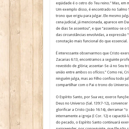
eqüidade é o cetro do Teu reino.” Mas, em m
Um exemplo disso, é encontrado no Salmo 9
trono que erigiu para julgar. Ele mesmo jul
cena judicial, já mencionada, aparece em Dan
de dias Se assentou”, e que “assentou-se o 
das circunstâncias envolvidas, a expressão
conotação mais funcional do que essencial.
É interessante observarmos que Cristo exer
Zacarias 6:13, encontramos a seguinte profe
revestido de glória; assentar-Se-á no Seu tr
união entre ambos os ofícios.” Como rei, Cri
ninguém julga, mas ao Filho confiou todo ju
compartilhar com o Pai o trono do Universo
O Espírito Santo, por Sua vez, exerce funçõe
Deus no Universo (Sal. 139:7-12), convencer 
glorificar a Cristo (João 16:14), derramar “
internamente a igreja (I Cor. 12) e capacitá
do pecado, o Espírito Santo continuará exer
surpreender, por conseguinte, que Ele não 