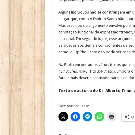
Alguns indivíduos não se constrangem em us
alegar que, como o Espírito Santo não apar
Mas esse tipo de argumento envolve pelo m
conotação funcional da expressão “trono”, q
essencial. Em segundo lugar, esse argument
as alusões aos demais componentes de seu g
então, o Espírito Santo não pode ser consid
Na Bíblia encontramos vários textos que menci
13:13; Efés. 4:4-6; Tito 3:4-7; etc.). Embor
fato jamais deveria ser usado para invalida
Texto de autoria do Dr. Alberto Timm pu
Compartilhe isso:
Ma