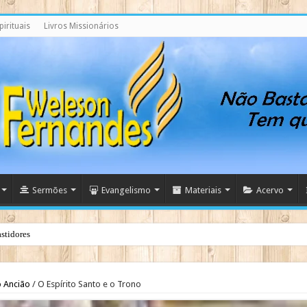
irituais
Livros Missionários
Sermões
Evangelismo
Materiais
Acervo
stidores
o Ancião
/
O Espírito Santo e o Trono