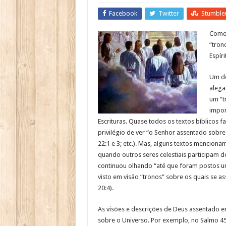
Facebook
Twitter
Stumble
Como 
“tron
Espír
Um do
alega
um “t
impor
Escrituras. Quase todos os textos bíblicos f
privilégio de ver “o Senhor assentado sobre u
22:1 e 3; etc.). Mas, alguns textos mencionam
quando outros seres celestiais participam 
continuou olhando “até que foram postos un
visto em visão “tronos” sobre os quais se a
20:4).
As visões e descrições de Deus assentado e
sobre o Universo. Por exemplo, no Salmo 45: