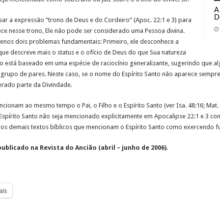
A
D
ar a expressão “trono de Deus e do Cordeiro” (Apoc. 22:1 e 3) para
ece nesse trono, Ele não pode ser considerado uma Pessoa divina.
enos dois problemas fundamentais: Primeiro, ele desconhece a
ue descreve mais o status e o ofício de Deus do que Sua natureza
o está baseado em uma espécie de raciocínio generalizante, sugerindo que a
rupo de pares. Neste caso, se o nome do Espírito Santo não aparece sempre 
erado parte da Divindade.
onam ao mesmo tempo o Pai, o Filho e o Espírito Santo (ver Isa. 48:16; Mat. 28:
a o Espírito Santo não seja mencionado explicitamente em Apocalipse 22:1 e 3 co
r os demais textos bíblicos que mencionam o Espírito Santo como exercendo fun
blicado na Revista do Ancião (abril – junho de 2006).
is