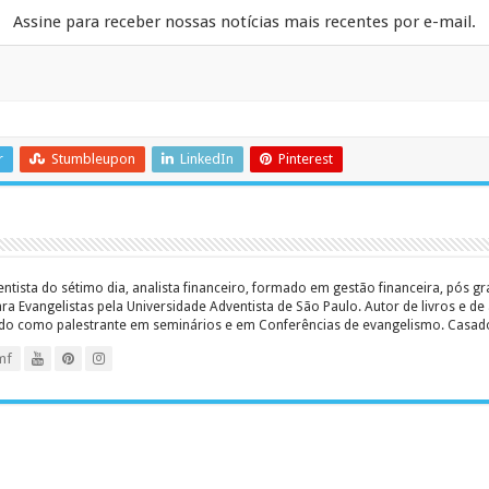
Assine para receber nossas notícias mais recentes por e-mail.
r
Stumbleupon
LinkedIn
Pinterest
entista do sétimo dia, analista financeiro, formado em gestão financeira, pós 
 Evangelistas pela Universidade Adventista de São Paulo. Autor de livros e de a
ado como palestrante em seminários e em Conferências de evangelismo. Casado c
mf