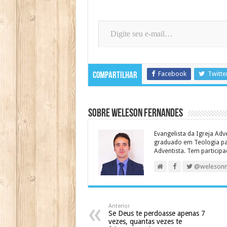
Digite seu e-mail…
Facebook
Twitte
Compartilhar
Sobre Weleson Fernandes
Evangelista da Igreja Adv
graduado em Teologia para
Adventista. Tem particip
@weleson
Anterior
Se Deus te perdoasse apenas 7
vezes, quantas vezes te