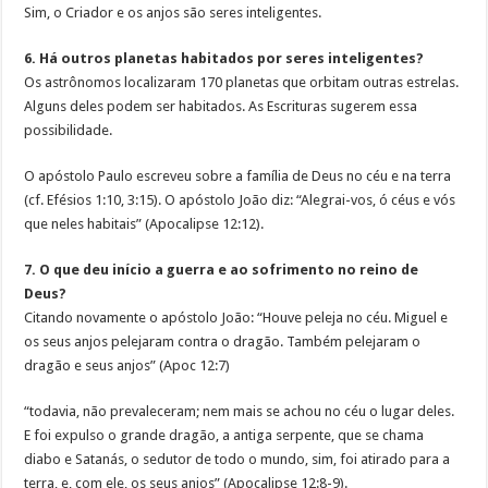
Sim, o Criador e os anjos são seres inteligentes.
6. Há outros planetas habitados por seres inteligentes?
Os astrônomos localizaram 170 planetas que orbitam outras estrelas.
Alguns deles podem ser habitados. As Escrituras sugerem essa
possibilidade.
O apóstolo Paulo escreveu sobre a família de Deus no céu e na terra
(cf. Efésios 1:10, 3:15). O apóstolo João diz: “Alegrai-vos, ó céus e vós
que neles habitais” (Apocalipse 12:12).
7. O que deu início a guerra e ao sofrimento no reino de
Deus?
Citando novamente o apóstolo João: “Houve peleja no céu. Miguel e
os seus anjos pelejaram contra o dragão. Também pelejaram o
dragão e seus anjos” (Apoc 12:7)
“todavia, não prevaleceram; nem mais se achou no céu o lugar deles.
E foi expulso o grande dragão, a antiga serpente, que se chama
diabo e Satanás, o sedutor de todo o mundo, sim, foi atirado para a
terra, e, com ele, os seus anjos” (Apocalipse 12:8-9).