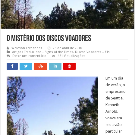
O Mistério dos Discos Voadores
Weleson Fernandes
25 de abril de 2010
Artigos Traduzidos - Signs of the Times
,
Discos Voadores – ETs
Deixe um comentário
481 Visualizações
Em um dia
de verão, o
empresário
de Seattle,
Kenneth
Arnold,
voava em
seu avião
particular