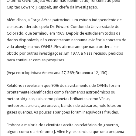
O termo OVNI (objeto voador não identificado) foi cunhado pelo
Capitão Edward J Ruppelt, um chefe da investigação.
Além disso, a Força Aérea patrocinou um estudo independente de
cientistas liderados pelo Dr. Edward Condon da Universidade do
Colorado, que terminou em 1969. Depois de estudarem todos os
dados disponíveis, não encontraram nenhuma evidência concreta de
vida alienígena nos OVNIS. Eles afirmaram que nada poderia ser
obtido por outras investigações. Em 1977, a Nasa recusou pedidos
para continuar com as pesquisas.
(Veja enciclopédias: Americana 27, 369; Britannica 12, 130).
Relatórios revelaram que 90% dos avistamentos de OVNIs foram
prontamente identificados como fenômenos astronômicos ou
meteorológicos, tais como planetas brilhantes como Vênus,
meteoros, auroras, aeronaves, bandos de pássaros, holofotes ou
gases quentes. As poucas aparições foram inequívocas fraudes.
Embora a maioria dos cientistas aceite os relatórios do governo,
alguns como o astrónomo J. Allen Hynek concluiu que uma pequena