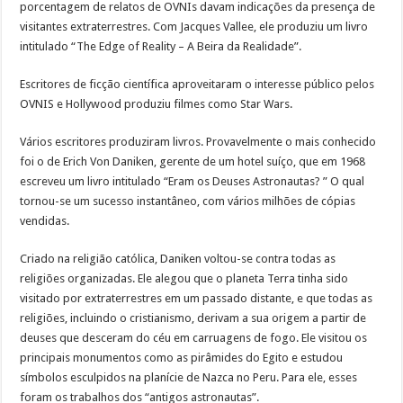
porcentagem de relatos de OVNIs davam indicações da presença de
visitantes extraterrestres. Com Jacques Vallee, ele produziu um livro
intitulado “The Edge of Reality – A Beira da Realidade”.
Escritores de ficção científica aproveitaram o interesse público pelos
OVNIS e Hollywood produziu filmes como Star Wars.
Vários escritores produziram livros. Provavelmente o mais conhecido
foi o de Erich Von Daniken, gerente de um hotel suíço, que em 1968
escreveu um livro intitulado “Eram os Deuses Astronautas? ” O qual
tornou-se um sucesso instantâneo, com vários milhões de cópias
vendidas.
Criado na religião católica, Daniken voltou-se contra todas as
religiões organizadas. Ele alegou que o planeta Terra tinha sido
visitado por extraterrestres em um passado distante, e que todas as
religiões, incluindo o cristianismo, derivam a sua origem a partir de
deuses que desceram do céu em carruagens de fogo. Ele visitou os
principais monumentos como as pirâmides do Egito e estudou
símbolos esculpidos na planície de Nazca no Peru. Para ele, esses
foram os trabalhos dos “antigos astronautas”.