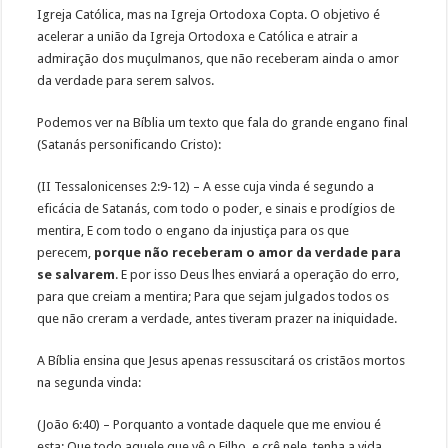
Igreja Católica, mas na Igreja Ortodoxa Copta. O objetivo é
acelerar a união da Igreja Ortodoxa e Católica e atrair a
admiração dos muçulmanos, que não receberam ainda o amor
da verdade para serem salvos.
Podemos ver na Bíblia um texto que fala do grande engano final
(Satanás personificando Cristo):
(II Tessalonicenses 2:9-12) – A esse cuja vinda é segundo a
eficácia de Satanás, com todo o poder, e sinais e prodígios de
mentira, E com todo o engano da injustiça para os que
perecem,
porque não receberam o amor da verdade para
se salvarem
. E por isso Deus lhes enviará a operação do erro,
para que creiam a mentira; Para que sejam julgados todos os
que não creram a verdade, antes tiveram prazer na iniquidade.
A Bíblia ensina que Jesus apenas ressuscitará os cristãos mortos
na segunda vinda:
(João 6:40) – Porquanto a vontade daquele que me enviou é
esta: Que todo aquele que vê o Filho, e crê nele, tenha a vida