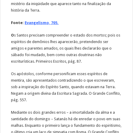
mistério da iniqüidade que aparece tanto na finalização da
história da Terra.
Fonte:
Evangelismo, 705.
O
s Santos precisam compreender o estado dos mortos; pois os
espíritos de demônios lhes aparecerão, pretendendo ser
amigos e parentes amados, os quais lhes declararão que o
sábado foi mudado, bem como outras doutrinas não
escriturísticas. Primeiros Escritos, pág. 87.
Os apóstolos, conforme personificam esses espíritos de
mentira, são apresentados contradizendo o que escreveram,
sob a inspiração do Espírito Santo, quando estavam na Terra.
Negam a origem divina da Escritura Sagrada. O Grande Conflito,
pág. 557.
Mediante os dois grandes erros – a imortalidade da alma e a
santidade do domingo – Satanás há de enredar o povo em suas
malhas. Enquanto o primeiro lança o fundamento do espiritismo,
o último cria um laço de simpatia com Roma. O Grande Conflito,