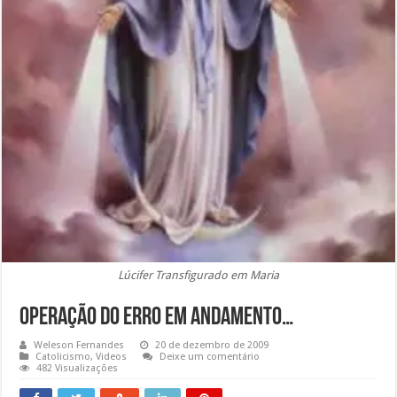
Lúcifer Transfigurado em Maria
Operação do Erro em Andamento…
Weleson Fernandes
20 de dezembro de 2009
Catolicismo
,
Videos
Deixe um comentário
482 Visualizações