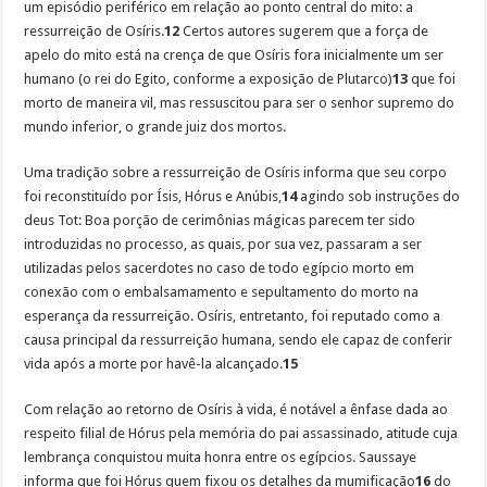
um episódio periférico em relação ao ponto central do mito: a
ressurreição de Osíris.
12
Certos autores sugerem que a força de
apelo do mito está na crença de que Osíris fora inicialmente um ser
humano (o rei do Egito, conforme a exposição de Plutarco)
13
que foi
morto de maneira vil, mas ressuscitou para ser o senhor supremo do
mundo inferior, o grande juiz dos mortos.
Uma tradição sobre a ressurreição de Osíris informa que seu corpo
foi reconstituído por Ísis, Hórus e Anúbis,
14
agindo sob instruções do
deus Tot: Boa porção de cerimônias mágicas parecem ter sido
introduzidas no processo, as quais, por sua vez, passaram a ser
utilizadas pelos sacerdotes no caso de todo egípcio morto em
conexão com o embalsamamento e sepultamento do morto na
esperança da ressurreição. Osíris, entretanto, foi reputado como a
causa principal da ressurreição humana, sendo ele capaz de conferir
vida após a morte por havê-la alcançado.
15
Com relação ao retorno de Osíris à vida, é notável a ênfase dada ao
respeito filial de Hórus pela memória do pai assassinado, atitude cuja
lembrança conquistou muita honra entre os egípcios. Saussaye
informa que foi Hórus quem fixou os detalhes da mumificação
16
do