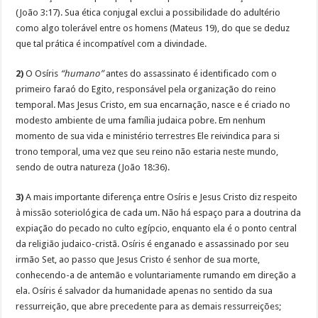
(João 3:17). Sua ética conjugal exclui a possibilidade do adultério
como algo tolerável entre os homens (Mateus 19), do que se deduz
que tal prática é incompatível com a divindade.
2)
O Osíris
“humano”
antes do assassinato é identificado com o
primeiro faraó do Egito, responsável pela organização do reino
temporal. Mas Jesus Cristo, em sua encarnação, nasce e é criado no
modesto ambiente de uma família judaica pobre. Em nenhum
momento de sua vida e ministério terrestres Ele reivindica para si
trono temporal, uma vez que seu reino não estaria neste mundo,
sendo de outra natureza (João 18:36).
3)
A mais importante diferença entre Osíris e Jesus Cristo diz respeito
à missão soteriológica de cada um. Não há espaço para a doutrina da
expiação do pecado no culto egípcio, enquanto ela é o ponto central
da religião judaico-cristã. Osíris é enganado e assassinado por seu
irmão Set, ao passo que Jesus Cristo é senhor de sua morte,
conhecendo-a de antemão e voluntariamente rumando em direção a
ela. Osíris é salvador da humanidade apenas no sentido da sua
ressurreição, que abre precedente para as demais ressurreições;