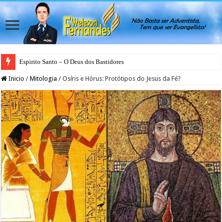
Espirito Santo – O Deus dos Bastidores
O Natal Além do Calendário
Inicio
/
Mitologia
/
Osíris e Hórus: Protótipos do Jesus da Fé?