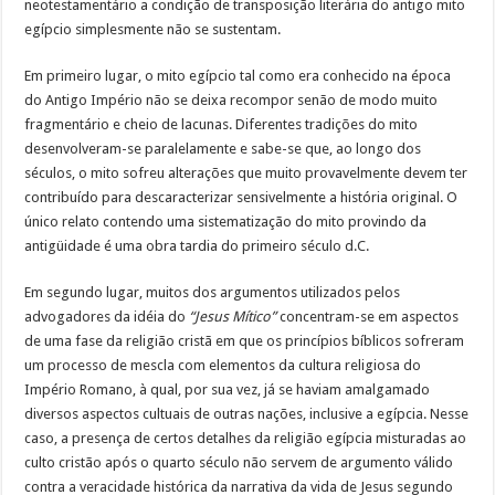
neotestamentário a condição de transposição literária do antigo mito
egípcio simplesmente não se sustentam.
Em primeiro lugar, o mito egípcio tal como era conhecido na época
do Antigo Império não se deixa recompor senão de modo muito
fragmentário e cheio de lacunas. Diferentes tradições do mito
desenvolveram-se paralelamente e sabe-se que, ao longo dos
séculos, o mito sofreu alterações que muito provavelmente devem ter
contribuído para descaracterizar sensivelmente a história original. O
único relato contendo uma sistematização do mito provindo da
antigüidade é uma obra tardia do primeiro século d.C.
Em segundo lugar, muitos dos argumentos utilizados pelos
advogadores da idéia do
“Jesus Mítico”
concentram-se em aspectos
de uma fase da religião cristã em que os princípios bíblicos sofreram
um processo de mescla com elementos da cultura religiosa do
Império Romano, à qual, por sua vez, já se haviam amalgamado
diversos aspectos cultuais de outras nações, inclusive a egípcia. Nesse
caso, a presença de certos detalhes da religião egípcia misturadas ao
culto cristão após o quarto século não servem de argumento válido
contra a veracidade histórica da narrativa da vida de Jesus segundo