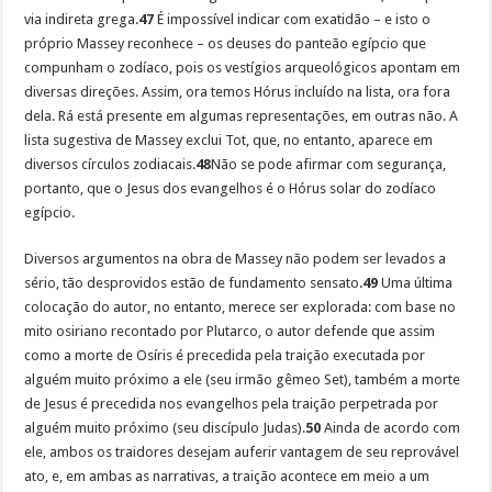
via indireta grega.
47
É impossível indicar com exatidão – e isto o
próprio Massey reconhece – os deuses do panteão egípcio que
compunham o zodíaco, pois os vestígios arqueológicos apontam em
diversas direções. Assim, ora temos Hórus incluído na lista, ora fora
dela. Rá está presente em algumas representações, em outras não. A
lista sugestiva de Massey exclui Tot, que, no entanto, aparece em
diversos círculos zodiacais.
48
Não se pode afirmar com segurança,
portanto, que o Jesus dos evangelhos é o Hórus solar do zodíaco
egípcio.
Diversos argumentos na obra de Massey não podem ser levados a
sério, tão desprovidos estão de fundamento sensato.
49
Uma última
colocação do autor, no entanto, merece ser explorada: com base no
mito osiriano recontado por Plutarco, o autor defende que assim
como a morte de Osíris é precedida pela traição executada por
alguém muito próximo a ele (seu irmão gêmeo Set), também a morte
de Jesus é precedida nos evangelhos pela traição perpetrada por
alguém muito próximo (seu discípulo Judas).
50
Ainda de acordo com
ele, ambos os traidores desejam auferir vantagem de seu reprovável
ato, e, em ambas as narrativas, a traição acontece em meio a um