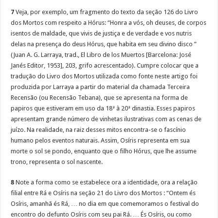
7
Veja, por exemplo, um fragmento do texto da seção 126 do Livro
dos Mortos com respeito a Hórus: “Honra a vós, oh deuses, de corpos
isentos de maldade, que vivis de justiça e de verdade e vos nutris
delas na presença do deus Hórus, que habita em seu divino disco ”
(Juan A. G. Larraya, trad., El Libro de los Muertos [Barcelona: José
Janés Editor, 1953], 203, grifo acrescentado). Cumpre colocar que a
tradução do Livro dos Mortos utilizada como fonte neste artigo foi
produzida por Larraya a partir do material da chamada Terceira
Recensão (ou Recensão Tebana), que se apresenta na forma de
papiros que estiveram em uso da 18ª à 20ª dinastia. Esses papiros
apresentam grande número de vinhetas ilustrativas com as cenas de
juízo. Na realidade, na raiz desses mitos encontra-se o fascínio
humano pelos eventos naturais. Assim, Osíris representa em sua
morte o sol se pondo, enquanto que o filho Hórus, que lhe assume
trono, representa o sol nascente.
8
Note a forma como se estabelece ora a identidade, ora a relação
filial entre Rá e Osíris na seção 21 do Livro dos Mortos : “Ontem és
Osíris, amanhã és Rá, … no dia em que comemoramos o festival do
encontro do defunto Osíris com seu pai Rá. … És Osíris, ou como