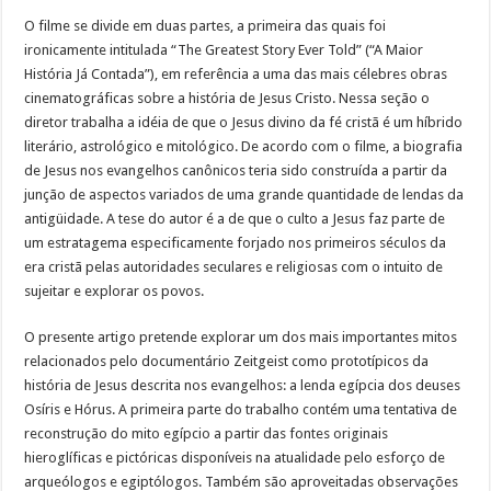
O filme se divide em duas partes, a primeira das quais foi
ironicamente intitulada “The Greatest Story Ever Told” (“A Maior
História Já Contada”), em referência a uma das mais célebres obras
cinematográficas sobre a história de Jesus Cristo. Nessa seção o
diretor trabalha a idéia de que o Jesus divino da fé cristã é um híbrido
literário, astrológico e mitológico. De acordo com o filme, a biografia
de Jesus nos evangelhos canônicos teria sido construída a partir da
junção de aspectos variados de uma grande quantidade de lendas da
antigüidade. A tese do autor é a de que o culto a Jesus faz parte de
um estratagema especificamente forjado nos primeiros séculos da
era cristã pelas autoridades seculares e religiosas com o intuito de
sujeitar e explorar os povos.
O presente artigo pretende explorar um dos mais importantes mitos
relacionados pelo documentário Zeitgeist como prototípicos da
história de Jesus descrita nos evangelhos: a lenda egípcia dos deuses
Osíris e Hórus. A primeira parte do trabalho contém uma tentativa de
reconstrução do mito egípcio a partir das fontes originais
hieroglíficas e pictóricas disponíveis na atualidade pelo esforço de
arqueólogos e egiptólogos. Também são aproveitadas observações