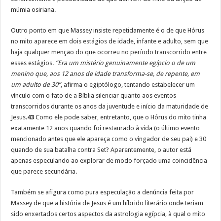
múmia osiriana.
Outro ponto em que Massey insiste repetidamente é o de que Hórus
no mito aparece em dois estágios de idade, infante e adulto, sem que
haja qualquer menção do que ocorreu no período transcorrido entre
esses estágios.
“Era um mistério genuinamente egípcio o de um
menino que, aos 12 anos de idade transforma-se, de repente, em
um adulto de 30”
, afirma o egiptólogo, tentando estabelecer um
vínculo com o fato de a Bíblia silenciar quanto aos eventos
transcorridos durante os anos da juventude e início da maturidade de
Jesus.
43
Como ele pode saber, entretanto, que o Hórus do mito tinha
exatamente 12 anos quando foi restaurado à vida (o último evento
mencionado antes que ele apareça como o vingador de seu pai) e 30
quando de sua batalha contra Set? Aparentemente, o autor está
apenas especulando ao explorar de modo forçado uma coincidência
que parece secundária.
Também se afigura como pura especulação a denúncia feita por
Massey de que a história de Jesus é um híbrido literário onde teriam
sido enxertados certos aspectos da astrologia egípcia, à qual o mito