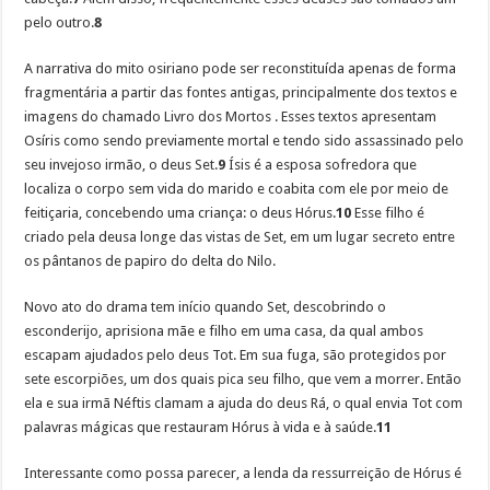
pelo outro.
8
A narrativa do mito osiriano pode ser reconstituída apenas de forma
fragmentária a partir das fontes antigas, principalmente dos textos e
imagens do chamado Livro dos Mortos . Esses textos apresentam
Osíris como sendo previamente mortal e tendo sido assassinado pelo
seu invejoso irmão, o deus Set.
9
Ísis é a esposa sofredora que
localiza o corpo sem vida do marido e coabita com ele por meio de
feitiçaria, concebendo uma criança: o deus Hórus.
10
Esse filho é
criado pela deusa longe das vistas de Set, em um lugar secreto entre
os pântanos de papiro do delta do Nilo.
Novo ato do drama tem início quando Set, descobrindo o
esconderijo, aprisiona mãe e filho em uma casa, da qual ambos
escapam ajudados pelo deus Tot. Em sua fuga, são protegidos por
sete escorpiões, um dos quais pica seu filho, que vem a morrer. Então
ela e sua irmã Néftis clamam a ajuda do deus Rá, o qual envia Tot com
palavras mágicas que restauram Hórus à vida e à saúde.
11
Interessante como possa parecer, a lenda da ressurreição de Hórus é