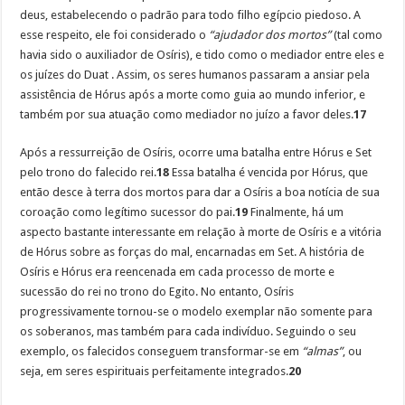
deus, estabelecendo o padrão para todo filho egípcio piedoso. A
esse respeito, ele foi considerado o
“ajudador dos mortos”
(tal como
havia sido o auxiliador de Osíris), e tido como o mediador entre eles e
os juízes do Duat . Assim, os seres humanos passaram a ansiar pela
assistência de Hórus após a morte como guia ao mundo inferior, e
também por sua atuação como mediador no juízo a favor deles.
17
Após a ressurreição de Osíris, ocorre uma batalha entre Hórus e Set
pelo trono do falecido rei.
18
Essa batalha é vencida por Hórus, que
então desce à terra dos mortos para dar a Osíris a boa notícia de sua
coroação como legítimo sucessor do pai.
19
Finalmente, há um
aspecto bastante interessante em relação à morte de Osíris e a vitória
de Hórus sobre as forças do mal, encarnadas em Set. A história de
Osíris e Hórus era reencenada em cada processo de morte e
sucessão do rei no trono do Egito. No entanto, Osíris
progressivamente tornou-se o modelo exemplar não somente para
os soberanos, mas também para cada indivíduo. Seguindo o seu
exemplo, os falecidos conseguem transformar-se em
“almas”
, ou
seja, em seres espirituais perfeitamente integrados.
20