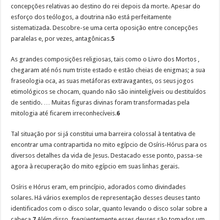
concepções relativas ao destino do rei depois da morte. Apesar do
esforço dos teólogos, a doutrina não está perfeitamente
sistematizada. Descobre-se uma certa oposição entre concepções
paralelas e, por vezes, antagônicas.
5
As grandes composições religiosas, tais como o Livro dos Mortos ,
chegaram até nós num triste estado e estão cheias de enigmas; a sua
fraseologia oca, as suas metáforas extravagantes, os seus jogos
etimológicos se chocam, quando não são ininteligíveis ou destituídos
de sentido. … Muitas figuras divinas foram transformadas pela
mitologia até ficarem irreconhecíveis.
6
Tal situação por si já constitui uma barreira colossal à tentativa de
encontrar uma contrapartida no mito egípcio de Osíris-Hórus para os
diversos detalhes da vida de Jesus. Destacado esse ponto, passa-se
agora à recuperação do mito egípcio em suas linhas gerais.
Osíris e Hórus eram, em princípio, adorados como divindades
solares. Há vários exemplos de representação desses deuses tanto
identificados com o disco solar, quanto levando o disco solar sobre a
cabeça.
7
Além disso, freqüentemente esses deuses são tomados um