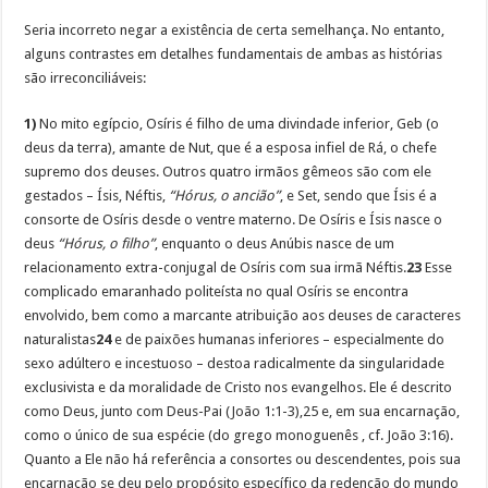
Seria incorreto negar a existência de certa semelhança. No entanto,
alguns contrastes em detalhes fundamentais de ambas as histórias
são irreconciliáveis:
1)
No mito egípcio, Osíris é filho de uma divindade inferior, Geb (o
deus da terra), amante de Nut, que é a esposa infiel de Rá, o chefe
supremo dos deuses. Outros quatro irmãos gêmeos são com ele
gestados – Ísis, Néftis,
“Hórus, o ancião”
, e Set, sendo que Ísis é a
consorte de Osíris desde o ventre materno. De Osíris e Ísis nasce o
deus
“Hórus, o filho”
, enquanto o deus Anúbis nasce de um
relacionamento extra-conjugal de Osíris com sua irmã Néftis.
23
Esse
complicado emaranhado politeísta no qual Osíris se encontra
envolvido, bem como a marcante atribuição aos deuses de caracteres
naturalistas
24
e de paixões humanas inferiores – especialmente do
sexo adúltero e incestuoso – destoa radicalmente da singularidade
exclusivista e da moralidade de Cristo nos evangelhos. Ele é descrito
como Deus, junto com Deus-Pai (João 1:1-3),25 e, em sua encarnação,
como o único de sua espécie (do grego monoguenês , cf. João 3:16).
Quanto a Ele não há referência a consortes ou descendentes, pois sua
encarnação se deu pelo propósito específico da redenção do mundo