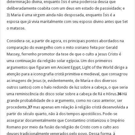
determinação divina, enquanto Ísis é uma poderosa deusa que
deliberadamente coabita com um deus em estado de passividade; e
3) Maria é uma virgem ainda não desposada, enquanto Ísis é a
esposa que já vivia maritalmente com seu esposo divino antes que Set
o matasse.
Considera-se, a partir de agora, os principais pontos abordados na
comparação do evangelho com o mito osiriano feita por Gerald
Massey, ferrenho promotor da tese de que o culto a Jesus Cristo é
uma continuação da religião solar egípcia. Um dos primeiros
argumentos que figuram em Ancient Egypt, Light of the World dirige a
atenção para a iconografia cristã primitiva e medieval, que consagrou
as imagens de Jesus (e, evidentemente, de Maria e dos diversos
outros santos) com o halo redondo de luz sobre a cabeça, o que seria
uma reminiscência do disco solar sobre a cabeça de Rá e Hórus.
36
Há
grande probabilidade de o argumento, como no caso anterior, ser
procedente,
37
mas apenas em relação à religião cristã desenvolvida a
partir do século quarto, não à dos tempos apostólicos. Pode-se
assegurar documentalmente que Constantino cristianizou o Império
Romano por meio da fusão da religião de Cristo com o culto aos
deuses tradicionalmente venerados pelo povo. Dessa forma, à