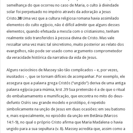
semelhança do que ocorreu no caso de Maria, o culto à divindade
solar foi perpetuado no império através da adoração a Jesus
Cristo.
38
Uma vez que a cultura religiosa romana havia assimilado
elementos do culto egípcio, não é difícil admitir que alguns desses
elementos, quando efetuada a mescla com o cristianismo, tenham
realmente sido transferidos à pessoa divina de Cristo. Mas vale
ressaltar uma vez mais: tal sincretismo, muito posterior ao relato dos
evangelhos, não pode ser usado como argumento comprometedor
da veracidade histórica da narrativa da vida de Jesus.
Alguns raciocínios de Massey são tão complicados – e, por vezes,
inusitados –, que se tornam difíceis de acompanhar. Por exemplo, ele
assegura que a palavra grega Cristós (“ungido”) deriva de uma antiga
palavra egípcia para múmia, krst .39 Sua pretensão é a de que o ritual
do embalsamamento e mumificação, que encontra no mito do deus-
defunto Osíris seu grande modelo e protótipo, é repetido
simbolicamente na unção de Jesus em duas ocasiões: em seu batismo
e, mais especialmente, no episódio da unção em Betânia (Marcos
14:1-9), no qual o próprio Cristo afirma que Maria Madalena o havia
ungido para a sua sepultura (v. 8). Massey acredita que, assim como a