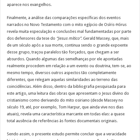
aparece nos evangelhos.
Finalmente, a análise das comparações específicas dos eventos
narrados no Novo Testamento com o mito egípcio de Osíris-Hórus
revela muita especulação e conclusões mal fundamentadas por parte
dos defensores da tese do
“Jesus mítico”
. Gerald Massey, que, mais
de um século após a sua morte, continua sendo o grande expoente
desse grupo, traçou paralelos tão forçados, que chegam a ser
absurdos. Quando algumas das semelhanças por ele apontadas
realmente procedem em relação a um evento ou doutrina, tem-se, ao
mesmo tempo, diversos outros aspectos tão completamente
diferentes, que relegam aquelas similaridades ao terreno das
coincidências. Além disso, dentro da bibliografia pesquisada para
este artigo, uma leitura das obras que apresentam o Jesus divino do
cristianismo como derivando do mito osiriano (desde Massey no
século 19, até, por exemplo, Tom Harpur, que ainda vive nos dias
atuais), revela uma característica marcante em todas elas: a quase
total ausência de referências às fontes documentais originais.
Sendo assim, o presente estudo permite concluir que a veracidade