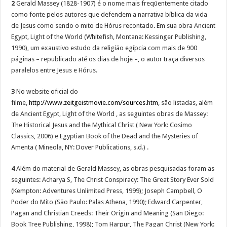
2
Gerald Massey (1828-1907) é o nome mais freqüentemente citado
como fonte pelos autores que defendem a narrativa bíblica da vida
de Jesus como sendo o mito de Hórus recontado. Em sua obra Ancient
Egypt, Light of the World (Whitefish, Montana: Kessinger Publishing,
1990), um exaustivo estudo da religião egípcia com mais de 900
páginas – republicado até os dias de hoje –, o autor traça diversos
paralelos entre Jesus e Hórus.
3
No website oficial do
filme,
http://www.zeitgeistmovie.com/sources.htm
, são listadas, além
de Ancient Egypt, Light of the World , as seguintes obras de Massey:
The Historical Jesus and the Mythical Christ ( New York: Cosimo
Classics, 2006) e Egyptian Book of the Dead and the Mysteries of
Amenta ( Mineola, NY: Dover Publications, s.d.) .
4
Além do material de Gerald Massey, as obras pesquisadas foram as
seguintes: Acharya S, The Christ Conspiracy: The Great Story Ever Sold
(Kempton: Adventures Unlimited Press, 1999); Joseph Campbell, O
Poder do Mito (São Paulo: Palas Athena, 1990); Edward Carpenter,
Pagan and Christian Creeds: Their Origin and Meaning (San Diego:
Book Tree Publishing, 1998); Tom Harpur, The Pagan Christ (New York: