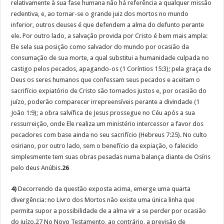
relativamente à sua fase humana não há referência a qualquer missão
redentiva, e, ao tornar-se o grande juiz dos mortos no mundo
inferior, outros deuses é que defendem a alma do defunto perante
ele. Por outro lado, a salvação provida por Cristo é bem mais ampla:
Ele sela sua posição como salvador do mundo por ocasião da
consumação de sua morte, a qual substitui a humanidade culpada no
castigo pelos pecados, apagando-os (1 Coríntios 15:3); pela graça de
Deus os seres humanos que confessam seus pecados e aceitam o
sacrifício expiatório de Cristo são tornados justos e, por ocasião do
juízo, poderão comparecer irrepreensíveis perante a divindade (1
João 1:9); a obra salvífica de Jesus prossegue no Céu após a sua
ressurreição, onde Ele realiza um ministério intercessor a favor dos
pecadores com base ainda no seu sacrifício (Hebreus 7:25). No culto
osiriano, por outro lado, sem o benefício da expiação, o falecido
simplesmente tem suas obras pesadas numa balança diante de Osíris
pelo deus Anúbis.
26
4)
Decorrendo da questão exposta acima, emerge uma quarta
divergência: no Livro dos Mortos não existe uma única linha que
permita supor a possibilidade de a alma vir a se perder por ocasião
do juízo.27 No Novo Testamento, ao contrário, a previsão de