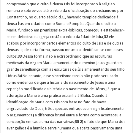
comprovado que o culto à deusa Ísis foi incorporado à religião
romana e sobreviveu até o início da oficialização do cristianismo por
Constantino, no quarto século d.C., havendo templos dedicados à
deusa Ísis em cidades como Roma e Pompéia. Quando o culto a
Maria, fundado em premissas extra-bíblicas, começou a estabelecer-
se em definitivo na igreja cristã do início da Idade Média,
32
ele
acabou por incorporar certos elementos do culto de Ísis e de outras
deusas, e, de certa forma, passou mesmo a identificar-se com esses
cultos.
33
Dessa forma, não é extraordinário que as esculturas
medievais da virgem Maria amamentando o menino Jesus guardem
grande semelhança com as esculturas de Ísis amamentando seu filho
Hórus.
34
No entanto, esse sincretismo tardio não pode ser usado
como evidência de que a história do nascimento de Jesus é uma
repetição modificada da história do nascimento de Hórus, já que a
adoração a Maria é uma prática estranha à Bíblia. Quanto à
identificação de Maria com Ísis com base no fato de haver
engravidado de Deus, três aspectos enfraquecem significativamente
o argumento:
1)
a diferença brutal entre a forma como aconteceu a
concepção em cada uma das narrativas;
35
2)
o fato de que Maria dos
evangelhos é a humilde serva humana que aceita passivamente uma