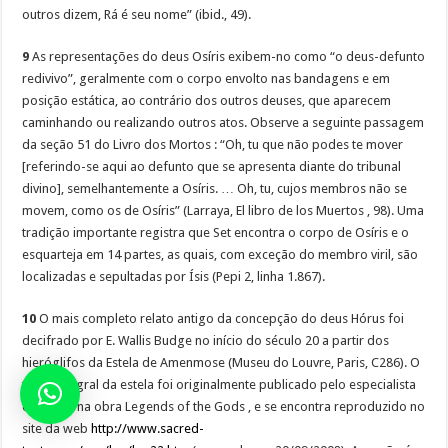
outros dizem, Rá é seu nome” (ibid., 49).
9
As representações do deus Osíris exibem-no como “o deus-defunto
redivivo”, geralmente com o corpo envolto nas bandagens e em
posição estática, ao contrário dos outros deuses, que aparecem
caminhando ou realizando outros atos. Observe a seguinte passagem
da seção 51 do Livro dos Mortos : “Oh, tu que não podes te mover
[referindo-se aqui ao defunto que se apresenta diante do tribunal
divino], semelhantemente a Osíris. … Oh, tu, cujos membros não se
movem, como os de Osíris” (Larraya, El libro de los Muertos , 98). Uma
tradição importante registra que Set encontra o corpo de Osíris e o
esquarteja em 14 partes, as quais, com exceção do membro viril, são
localizadas e sepultadas por Ísis (Pepi 2, linha 1.867).
10
O mais completo relato antigo da concepção do deus Hórus foi
decifrado por E. Wallis Budge no início do século 20 a partir dos
hieróglifos da Estela de Amenmose (Museu do Louvre, Paris, C286). O
texto integral da estela foi originalmente publicado pelo especialista
em 1912, na obra Legends of the Gods , e se encontra reproduzido no
site da web
http://www.sacred-