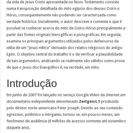
da vida de Jesus Cristo apresentada no Novo Testamento consiste
numa transposição detalhada do mito egípcio dos deuses Osíris e
Hórus, conseqüentemente não podendo ser caracterizada como
verdade histórica. Inicialmente, o autor descreve e comenta o que é
possível se conhecer acerca do mito de Osíris-Hórus principalmente a
partir das fontes originais hieroglíficas e pictográficas. Em seguida,
examina os principais argumentos utilizados pelos defensores da
idéia de um “Jesus mítico” derivado dos relatos religiosos do antigo
Egito. O objetivo central do trabalho é o de verificar a plausibilidade
de tais argumentos, analisando se realmente são válidos como prova
de que o Jesus dos Evangelhos é, na verdade, um mito.
Introdução
Em junho de 2007 foi lançado no serviço Google Vídeo da Internet um
documentário independente denominado
Zeitgeist
,
1
produzido
pelo diretor norte-americano Peter Joseph. Devido ao seu conteúdo
agressivo, polêmico e intrigante, tornou-se, em poucos meses, um
fenômeno de audiência (8 milhões de acessos somente até novembro
daquele ano).