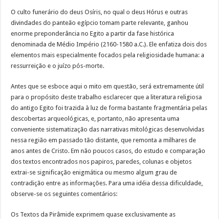
O culto funerário do deus Osíris, no qual o deus Hórus e outras
divindades do panteão egípcio tomam parte relevante, ganhou
enorme preponderância no Egito a partir da fase histórica
denominada de Médio Império (2160-1580 a.C.). Ele enfatiza dois dos
elementos mais especialmente focados pela religiosidade humana: a
ressurreição e o juízo pós-morte.
Antes que se esboce aqui o mito em questão, será extremamente útil
para o propósito deste trabalho esclarecer que a literatura religiosa
do antigo Egito foi trazida à luz de forma bastante fragmentária pelas
descobertas arqueológicas, e, portanto, não apresenta uma
conveniente sistematização das narrativas mitológicas desenvolvidas
nessa região em passado tão distante, que remonta a milhares de
anos antes de Cristo. Em não poucos casos, do estudo e comparação
dos textos encontrados nos papiros, paredes, colunas e objetos
extrai-se significação enigmática ou mesmo algum grau de
contradição entre as informações. Para uma idéia dessa dificuldade,
observe-se os seguintes comentários:
Os Textos da Pirâmide exprimem quase exclusivamente as