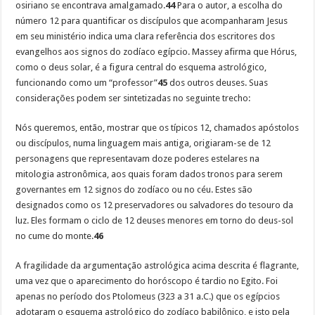
osiriano se encontrava amalgamado.
44
Para o autor, a escolha do
número 12 para quantificar os discípulos que acompanharam Jesus
em seu ministério indica uma clara referência dos escritores dos
evangelhos aos signos do zodíaco egípcio. Massey afirma que Hórus,
como o deus solar, é a figura central do esquema astrológico,
funcionando como um “professor”
45
dos outros deuses. Suas
considerações podem ser sintetizadas no seguinte trecho:
Nós queremos, então, mostrar que os típicos 12, chamados apóstolos
ou discípulos, numa linguagem mais antiga, origiaram-se de 12
personagens que representavam doze poderes estelares na
mitologia astronômica, aos quais foram dados tronos para serem
governantes em 12 signos do zodíaco ou no céu. Estes são
designados como os 12 preservadores ou salvadores do tesouro da
luz. Eles formam o ciclo de 12 deuses menores em torno do deus-sol
no cume do monte.
46
A fragilidade da argumentação astrológica acima descrita é flagrante,
uma vez que o aparecimento do horóscopo é tardio no Egito. Foi
apenas no período dos Ptolomeus (323 a 31 a.C.) que os egípcios
adotaram o esquema astrológico do zodíaco babilônico, e isto pela