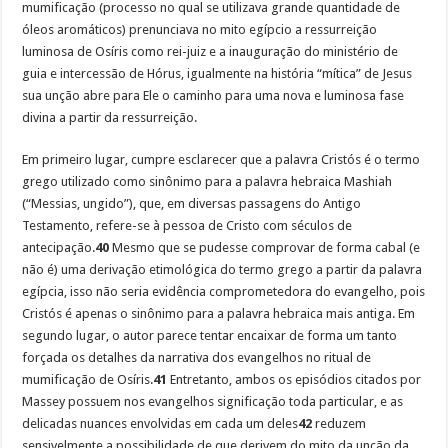
mumificação (processo no qual se utilizava grande quantidade de
óleos aromáticos) prenunciava no mito egípcio a ressurreição
luminosa de Osíris como rei-juiz e a inauguração do ministério de
guia e intercessão de Hórus, igualmente na história “mítica” de Jesus
sua unção abre para Ele o caminho para uma nova e luminosa fase
divina a partir da ressurreição.
Em primeiro lugar, cumpre esclarecer que a palavra Cristós é o termo
grego utilizado como sinônimo para a palavra hebraica Mashiah
(“Messias, ungido”), que, em diversas passagens do Antigo
Testamento, refere-se à pessoa de Cristo com séculos de
antecipação.
40
Mesmo que se pudesse comprovar de forma cabal (e
não é) uma derivação etimológica do termo grego a partir da palavra
egípcia, isso não seria evidência comprometedora do evangelho, pois
Cristós é apenas o sinônimo para a palavra hebraica mais antiga. Em
segundo lugar, o autor parece tentar encaixar de forma um tanto
forçada os detalhes da narrativa dos evangelhos no ritual de
mumificação de Osíris.
41
Entretanto, ambos os episódios citados por
Massey possuem nos evangelhos significação toda particular, e as
delicadas nuances envolvidas em cada um deles
42
reduzem
sensivelmente a possibilidade de que derivem do mito da unção da