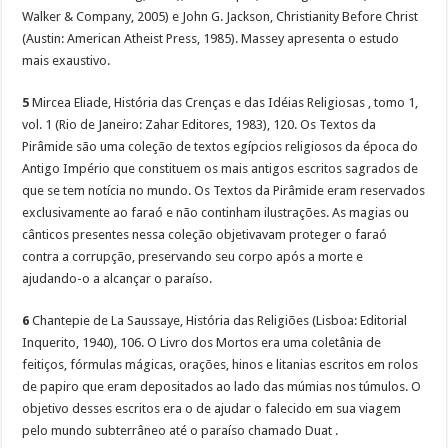
Walker & Company, 2005) e John G. Jackson, Christianity Before Christ
(Austin: American Atheist Press, 1985). Massey apresenta o estudo
mais exaustivo.
5
Mircea Eliade, História das Crenças e das Idéias Religiosas , tomo 1,
vol. 1 (Rio de Janeiro: Zahar Editores, 1983), 120. Os Textos da
Pirâmide são uma coleção de textos egípcios religiosos da época do
Antigo Império que constituem os mais antigos escritos sagrados de
que se tem notícia no mundo. Os Textos da Pirâmide eram reservados
exclusivamente ao faraó e não continham ilustrações. As magias ou
cânticos presentes nessa coleção objetivavam proteger o faraó
contra a corrupção, preservando seu corpo após a morte e
ajudando-o a alcançar o paraíso.
6
Chantepie de La Saussaye, História das Religiões (Lisboa: Editorial
Inquerito, 1940), 106. O Livro dos Mortos era uma coletânia de
feitiços, fórmulas mágicas, orações, hinos e litanias escritos em rolos
de papiro que eram depositados ao lado das múmias nos túmulos. O
objetivo desses escritos era o de ajudar o falecido em sua viagem
pelo mundo subterrâneo até o paraíso chamado Duat .