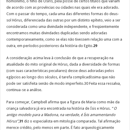
homônimo, o filho de Osíris, pela posse de certos títulos que variam
de acordo com as províncias ou cidades nas quais ele era adorado.
Com o passar do tempo, cada uma das diferentes formas do deus-
sol Hórus, diferenciada das outras por um distinto epíteto, veio a ser
considerada como uma divindade independente, e freqüentemente
encontramos muitas divindades duplicadas sendo adoradas
contemporaneamente, como se elas não tivessem relação uma com a
outra, em períodos posteriores da história do Egito.
29
A consideração acima leva à conclusão de que a recuperação na
atualidade do mito original de Hórus, dada a diversidade de formas
(com suas características peculiares) desse deus adoradas pelos
egípcios ao longo dos séculos, é tarefa complicadíssima que não
pode ser satisfeita senão de modo imperfeito.30 Feita essa ressalva,
continua-se a análise.
Para começar, Campbell afirma que a figura de Maria como mãe da
criança salvadora já era encontrada na história de Ísis e Hórus.
“ O
antigo modelo para a Madona, na verdade, é Ísis amamentando
Hórus”
,
31
diz o especialista em mitologia comparada. Tal afirmação
merece crédito, pelo menos em parte. É fato arqueologicamente