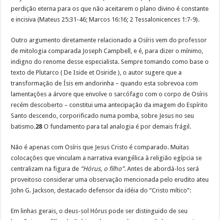
perdição eterna para os que não aceitarem o plano divino é constante
e incisiva (Mateus 25:31-46; Marcos 16:16; 2 Tessalonicences 1:7-9).
Outro argumento diretamente relacionado a Osíris vem do professor
de mitologia comparada Joseph Campbell, e é, para dizer o mínimo,
indigno do renome desse especialista. Sempre tomando como base o
texto de Plutarco ( De Iside et Osiride ), o autor sugere que a
transformação de Ísis em andorinha – quando esta sobrevoa com
lamentações a árvore que envolve o sarcófago com o corpo de Osíris
recém descoberto – constitui uma antecipação da imagem do Espírito
Santo descendo, corporificado numa pomba, sobre Jesus no seu
batismo.
28
O fundamento para tal analogia é por demais frágil.
Não é apenas com Osíris que Jesus Cristo é comparado. Muitas
colocações que vinculam a narrativa evangélica à religião egípcia se
centralizam na figura de
“Hórus, o filho”
. Antes de abordá-los será
proveitoso considerar uma observação mencionada pelo erudito ateu
John G. Jackson, destacado defensor da idéia do “Cristo mítico”:
Em linhas gerais, o deus-sol Hórus pode ser distinguido de seu