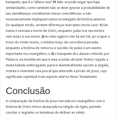
banquete, que é a “última ceia”.
51
Não se pode negar que haja
similaridades, como também não se deve ignorar a probabilidade de
tais semelhanças constituírem meras coincidências, e não
necessariamente impliquem numa recontagem da história anterior.
De qualquer modo, existem diferenças marcantes nesse caso:
1)
Set
trama e executa a morte de Osíris, enquanto Judas trai seu mestre
sem vistas à sua morte;
2)
no mito egípcio não há em Set, ao ocupar o
trono do irmão morto, o mínimo traço de consciência pesada,
enquanto a história do remorso e suicídio de Judas é um evento
importante nos evangelhos; e
3)
o banquete dos deuses referido por
Plutarco, na medida em que é uma ocasião de lazer festivo regado a
muita bebida embriagante, parece diametralmente oposto à singela,
restrita e reverente ceia pascal que antecede a prisão de Jesus, cujo
significado espiritual é um aspecto vital no Novo Testamento.
Conclusão
A comparação da história de Jesus narrada nos evangelhos com a
história de Osíris-Hórus destacada na religião do Egito, permite
concluir o seguinte: as tentativas de atribuir ao relato