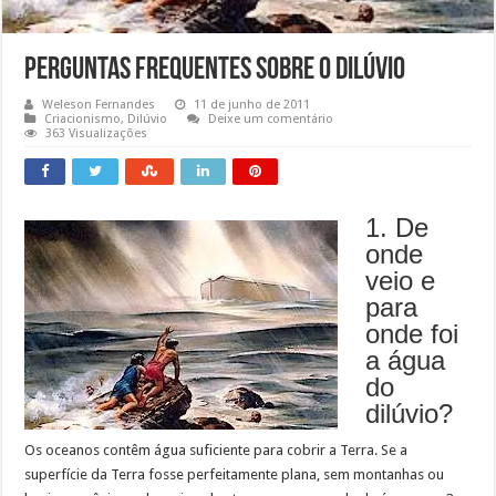
Perguntas Frequentes sobre o Dilúvio
Weleson Fernandes
11 de junho de 2011
Criacionismo
,
Dilúvio
Deixe um comentário
363 Visualizações
1. De
onde
veio e
para
onde foi
a água
do
dilúvio?
Os oceanos contêm água suficiente para cobrir a Terra. Se a
superfície da Terra fosse perfeitamente plana, sem montanhas ou