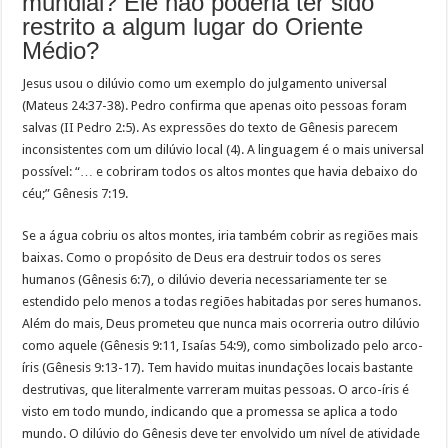
mundial? Ele não poderia ter sido
restrito a algum lugar do Oriente
Médio?
Jesus usou o dilúvio como um exemplo do julgamento universal
(Mateus 24:37-38). Pedro confirma que apenas oito pessoas foram
salvas (II Pedro 2:5). As expressões do texto de Gênesis parecem
inconsistentes com um dilúvio local (4). A linguagem é o mais universal
possível: “… e cobriram todos os altos montes que havia debaixo do
céu;” Gênesis 7:19.
Se a água cobriu os altos montes, iria também cobrir as regiões mais
baixas. Como o propósito de Deus era destruir todos os seres
humanos (Gênesis 6:7), o dilúvio deveria necessariamente ter se
estendido pelo menos a todas regiões habitadas por seres humanos.
Além do mais, Deus prometeu que nunca mais ocorreria outro dilúvio
como aquele (Gênesis 9:11, Isaías 54:9), como simbolizado pelo arco-
íris (Gênesis 9:13-17). Tem havido muitas inundações locais bastante
destrutivas, que literalmente varreram muitas pessoas. O arco-íris é
visto em todo mundo, indicando que a promessa se aplica a todo
mundo. O dilúvio do Gênesis deve ter envolvido um nível de atividade