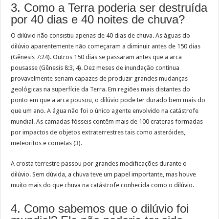
3. Como a Terra poderia ser destruída
por 40 dias e 40 noites de chuva?
O dilúvio não consistiu apenas de 40 dias de chuva. As águas do
dilúvio aparentemente não começaram a diminuir antes de 150 dias
(Gênesis 7:24). Outros 150 dias se passaram antes que a arca
pousasse (Gênesis 8:3, 4). Dez meses de inundação contínua
provavelmente seriam capazes de produzir grandes mudanças
geológicas na superfície da Terra. Em regiões mais distantes do
ponto em que a arca pousou, o dilúvio pode ter durado bem mais do
que um ano. A água não foi o único agente envolvido na catástrofe
mundial. As camadas fósseis contêm mais de 100 crateras formadas
por impactos de objetos extraterrestres tais como asteróides,
meteoritos e cometas (3).
A crosta terrestre passou por grandes modificações durante o
dilúvio. Sem dúvida, a chuva teve um papel importante, mas houve
muito mais do que chuva na catástrofe conhecida como o dilúvio.
4. Como sabemos que o dilúvio foi