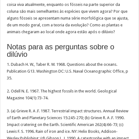
coisa viva atualmente, enquanto os fósseis na parte superior da
coluna são mais semelhantes às espécies que vivem agora? Por que
alguns fósseis se apresentam numa série morfológica que se ajusta,
de um modo geral, com a teoria da evolução? Como as plantas e
animais chegaram ao local onde agora estão após o dilúvio?
Notas para as perguntas sobre o
dilúvio
1. Dubach H. W., Taber R. W. 1968. Questions about the oceans.
Publication G13. Washington DC: U.S. Naval Oceanographic Office, p
35.
2. Odell N. E. 1967. The highest fossils in the world. Geological
Magazine 104(1):73-74.
3. (a) Grieve R. A .F. 1987. Terrestrial impact structures. Annual Review
of Earth and Planetary Sciences 15:245-270; (b) Grieve R. A .F. 1990.
Impact cratering on the Earth. Scientific American 262(4):66-73; (c)
Lewis F. S. 1996. Rain of iron and ice. NY: Helix Books, Addison-
Wesley Publishing; (d) Gibson L. J. 1990. A catastrophe with an impact.