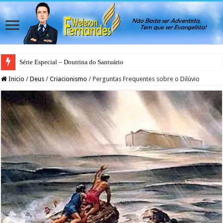
Série Especial – Doutrina do Santuário
Inicio
/
Deus
/
Criacionismo
/
Perguntas Frequentes sobre o Dilúvio