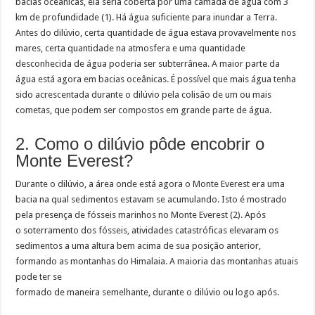
bacias oceânicas, ela seria coberta por uma camada de água com 3
km de profundidade (1). Há água suficiente para inundar a Terra.
Antes do dilúvio, certa quantidade de água estava provavelmente nos
mares, certa quantidade na atmosfera e uma quantidade
desconhecida de água poderia ser subterrânea. A maior parte da
água está agora em bacias oceânicas. É possível que mais água tenha
sido acrescentada durante o dilúvio pela colisão de um ou mais
cometas, que podem ser compostos em grande parte de água.
2. Como o dilúvio pôde encobrir o
Monte Everest?
Durante o dilúvio, a área onde está agora o Monte Everest era uma
bacia na qual sedimentos estavam se acumulando. Isto é mostrado
pela presença de fósseis marinhos no Monte Everest (2). Após
o soterramento dos fósseis, atividades catastróficas elevaram os
sedimentos a uma altura bem acima de sua posição anterior,
formando as montanhas do Himalaia. A maioria das montanhas atuais
pode ter se
formado de maneira semelhante, durante o dilúvio ou logo após.