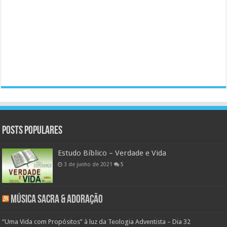
Posts populares
Estudo Bíblico – Verdade e Vida
3 de junho de 2021
5
Música Sacra & Adoração
“Uma Vida com Propósitos” à luz da Teologia Adventista – Dia 32