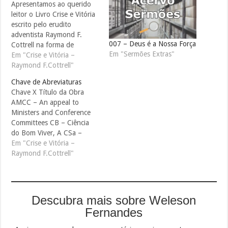
Apresentamos ao querido
leitor o Livro Crise e Vitória
escrito pelo erudito
adventista Raymond F.
007 – Deus é a Nossa Força
Cottrell na forma de
Em "Sermões Extras"
resenha cronológica a
Em "Crise e Vitória –
respeito dos
Raymond F.Cottrell"
acontecimentos futuros. A
Chave de Abreviaturas
obra traz cerca de 850
Chave X Título da Obra
referências ao Espírito de
AMCC – An appeal to
Profecia, com a respectiva
Ministers and Conference
indicação da página. Antes
Committees CB – Ciência
de iniciar a leitura dos
do Bom Viver, A CSa –
capítulos recomendamos
Conselhos sobre Saúde DN
Em "Crise e Vitória –
a…
– Desejado de Todas as
Raymond F.Cottrell"
Nações, O Ed – Educação
GC – Grande Conflito, O
GCB – General Conference
Bulletin LS – Life Sketches
Descubra mais sobre Weleson
of Ellen G.White MD –
Fernandes
Maior Discurso de…