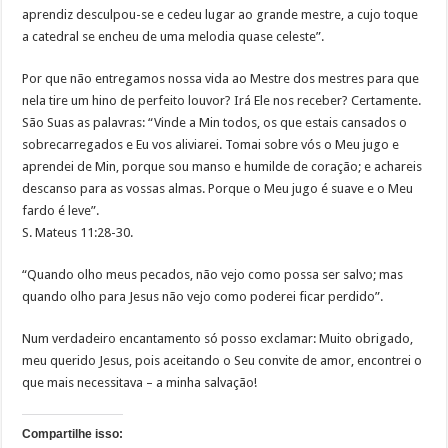
aprendiz desculpou-se e cedeu lugar ao grande mestre, a cujo toque
a catedral se encheu de uma melodia quase celeste”.
Por que não entregamos nossa vida ao Mestre dos mestres para que
nela tire um hino de perfeito louvor? Irá Ele nos receber? Certamente.
São Suas as palavras: “Vinde a Min todos, os que estais cansados o
sobrecarregados e Eu vos aliviarei. Tomai sobre vós o Meu jugo e
aprendei de Min, porque sou manso e humilde de coração; e achareis
descanso para as vossas almas. Porque o Meu jugo é suave e o Meu
fardo é leve”.
S. Mateus 11:28-30.
“Quando olho meus pecados, não vejo como possa ser salvo; mas
quando olho para Jesus não vejo como poderei ficar perdido”.
Num verdadeiro encantamento só posso exclamar: Muito obrigado,
meu querido Jesus, pois aceitando o Seu convite de amor, encontrei o
que mais necessitava – a minha salvação!
Compartilhe isso: