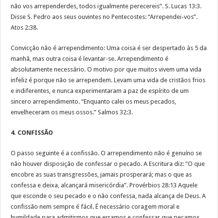
não vos arrependerdes, todos igualmente perecereis”. S. Lucas 13:3.
Disse S. Pedro aos seus ouvintes no Pentecostes: “Arrependei-vos”.
Atos 2:38.
Convicção não é arrependimento: Uma coisa é ser despertado às 5 da
manhã, mas outra coisa é levantar-se. Arrependimento é
absolutamente necessário. O motivo por que muitos vivem uma vida
infeliz é porque não se arrependem. Levam uma vida de cristãos frios
e indiferentes, e nunca experimentaram a paz de espírito de um
sincero arrependimento. “Enquanto calei os meus pecados,
envelheceram os meus ossos.” Salmos 32:3.
4. CONFISSÃO
O passo seguinte é a confissão. O arrependimento não é genuíno se
não houver disposição de confessar o pecado. A Escritura diz: “O que
encobre as suas transgressões, jamais prosperará; mas o que as
confessa e deixa, alcançará misericórdia”. Provérbios 28:13 Aquele
que esconde o seu pecado e o não confessa, nada alcança de Deus. A
confissão nem sempre é fácil. É necessário coragem moral e
humildade para admitirmos que erramos e confessar que pecamos.