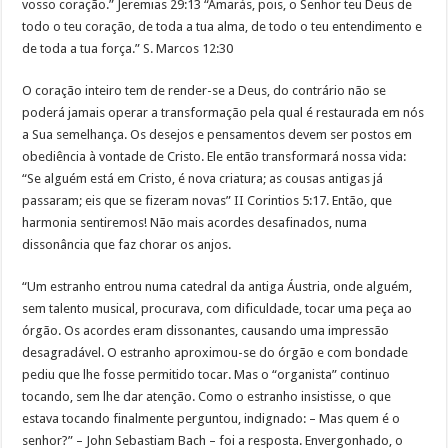
vosso coração.” Jeremias 29:13 “Amarás, pois, o Senhor teu Deus de
todo o teu coração, de toda a tua alma, de todo o teu entendimento e
de toda a tua força.” S. Marcos 12:30
O coração inteiro tem de render-se a Deus, do contrário não se
poderá jamais operar a transformação pela qual é restaurada em nós
a Sua semelhança. Os desejos e pensamentos devem ser postos em
obediência à vontade de Cristo. Ele então transformará nossa vida:
“Se alguém está em Cristo, é nova criatura; as cousas antigas já
passaram; eis que se fizeram novas” II Corintios 5:17. Então, que
harmonia sentiremos! Não mais acordes desafinados, numa
dissonância que faz chorar os anjos.
“Um estranho entrou numa catedral da antiga Áustria, onde alguém,
sem talento musical, procurava, com dificuldade, tocar uma peça ao
órgão. Os acordes eram dissonantes, causando uma impressão
desagradável. O estranho aproximou-se do órgão e com bondade
pediu que lhe fosse permitido tocar. Mas o “organista” continuo
tocando, sem lhe dar atenção. Como o estranho insistisse, o que
estava tocando finalmente perguntou, indignado: – Mas quem é o
senhor?” – John Sebastiam Bach – foi a resposta. Envergonhado, o