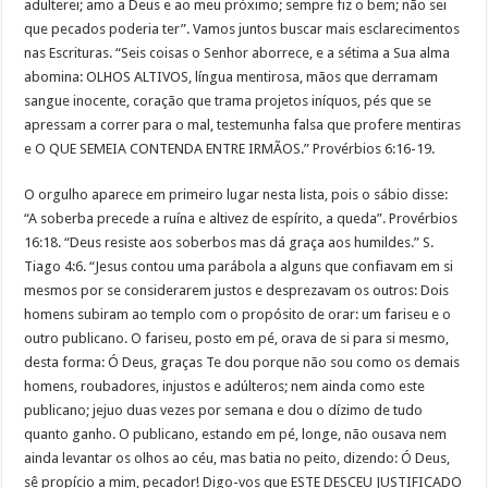
adulterei; amo a Deus e ao meu próximo; sempre fiz o bem; não sei
que pecados poderia ter”. Vamos juntos buscar mais esclarecimentos
nas Escrituras. “Seis coisas o Senhor aborrece, e a sétima a Sua alma
abomina: OLHOS ALTIVOS, língua mentirosa, mãos que derramam
sangue inocente, coração que trama projetos iníquos, pés que se
apressam a correr para o mal, testemunha falsa que profere mentiras
e O QUE SEMEIA CONTENDA ENTRE IRMÃOS.” Provérbios 6:16-19.
O orgulho aparece em primeiro lugar nesta lista, pois o sábio disse:
“A soberba precede a ruína e altivez de espírito, a queda”. Provérbios
16:18. “Deus resiste aos soberbos mas dá graça aos humildes.” S.
Tiago 4:6. “Jesus contou uma parábola a alguns que confiavam em si
mesmos por se considerarem justos e desprezavam os outros: Dois
homens subiram ao templo com o propósito de orar: um fariseu e o
outro publicano. O fariseu, posto em pé, orava de si para si mesmo,
desta forma: Ó Deus, graças Te dou porque não sou como os demais
homens, roubadores, injustos e adúlteros; nem ainda como este
publicano; jejuo duas vezes por semana e dou o dízimo de tudo
quanto ganho. O publicano, estando em pé, longe, não ousava nem
ainda levantar os olhos ao céu, mas batia no peito, dizendo: Ó Deus,
sê propício a mim, pecador! Digo-vos que ESTE DESCEU JUSTIFICADO