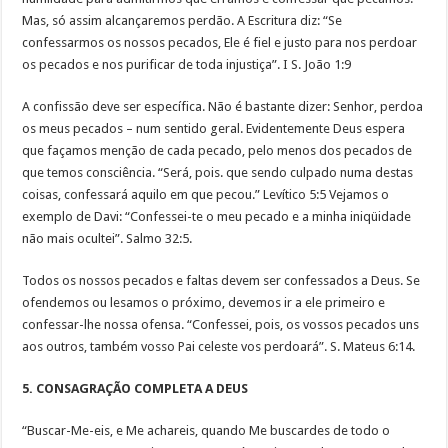
Mas, só assim alcançaremos perdão. A Escritura diz: “Se
confessarmos os nossos pecados, Ele é fiel e justo para nos perdoar
os pecados e nos purificar de toda injustiça”. I S. João 1:9
A confissão deve ser específica. Não é bastante dizer: Senhor, perdoa
os meus pecados – num sentido geral. Evidentemente Deus espera
que façamos menção de cada pecado, pelo menos dos pecados de
que temos consciência. “Será, pois. que sendo culpado numa destas
coisas, confessará aquilo em que pecou.” Levítico 5:5 Vejamos o
exemplo de Davi: “Confessei-te o meu pecado e a minha iniqüidade
não mais ocultei”. Salmo 32:5.
Todos os nossos pecados e faltas devem ser confessados a Deus. Se
ofendemos ou lesamos o próximo, devemos ir a ele primeiro e
confessar-lhe nossa ofensa. “Confessei, pois, os vossos pecados uns
aos outros, também vosso Pai celeste vos perdoará”. S. Mateus 6:14.
5. CONSAGRAÇÃO COMPLETA A DEUS
“Buscar-Me-eis, e Me achareis, quando Me buscardes de todo o