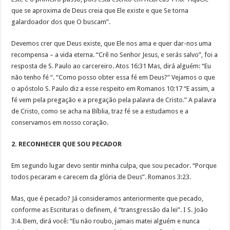
que se aproxima de Deus creia que Ele existe e que Se torna
galardoador dos que O buscam”.
Devemos crer que Deus existe, que Ele nos ama e quer dar-nos uma
recompensa – a vida eterna. “Crê no Senhor Jesus, e serás salvo”, foi a
resposta de S. Paulo ao carcereiro. Atos 16:31 Mas, dirá alguém: “Eu
não tenho fé “. “Como posso obter essa fé em Deus?” Vejamos o que
o apóstolo S. Paulo diz a esse respeito em Romanos 10:17 “E assim, a
fé vem pela pregação e a pregação pela palavra de Cristo.” A palavra
de Cristo, como se acha na Bíblia, traz fé se a estudamos e a
conservamos em nosso coração.
2. RECONHECER QUE SOU PECADOR
Em segundo lugar devo sentir minha culpa, que sou pecador. “Porque
todos pecaram e carecem da glória de Deus”. Romanos 3:23.
Mas, que é pecado? Já consideramos anteriormente que pecado,
conforme as Escrituras o definem, é “transgressão da lei”. I S. João
3:4. Bem, dirá você: “Eu não roubo, jamais matei alguém e nunca