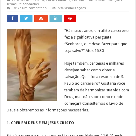
Cristianismo Prático
,
Cursos Bíblicos
,
Encontro com a Vida
,
Salvação e
Temas Relacionados
Deixe um comentário
594 Visualizações
“Há muitos anos, um aflito carcereiro
fez a significativa pergunta:
“Senhores, que devo fazer para que
seja salvo?” Atos 16:30
Hoje também, centenas e milhares
desejam saber como obter a
salvação. Qual foi a resposta de S.
Paulo ao carcereiro? Gostaria você
também de harmonizar sua vida com
Deus, mas não sabe como e onde
começar? Consultemos o Livro de
Deus e obteremos as informações necessárias.
1. CRER EM DEUS E EM JESUS CRISTO
Este é o primeiro passo, pois está escrito em Hebreus 11:6. “Aquele