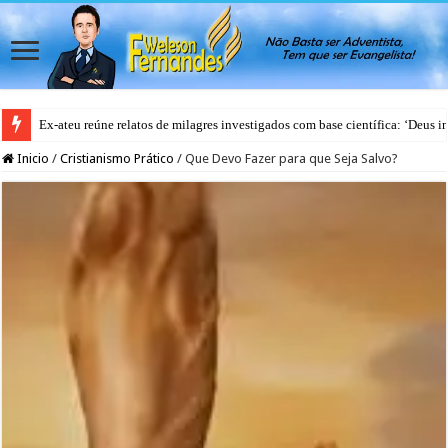
Ex-ateu reúne relatos de milagres investigados com base científica: ‘Deus i
PG Kids 2026 – Jesus e eu
Inicio
/
Cristianismo Prático
/
Que Devo Fazer para que Seja Salvo?