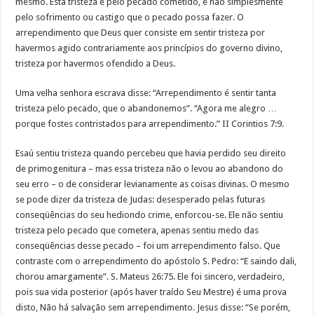
mesmo. Esta tristeza é pelo pecado cometido, e não simplesmente
pelo sofrimento ou castigo que o pecado possa fazer. O
arrependimento que Deus quer consiste em sentir tristeza por
havermos agido contrariamente aos princípios do governo divino,
tristeza por havermos ofendido a Deus.
Uma velha senhora escrava disse: “Arrependimento é sentir tanta
tristeza pelo pecado, que o abandonemos”. “Agora me alegro …
porque fostes contristados para arrependimento.” II Corintios 7:9.
Esaú sentiu tristeza quando percebeu que havia perdido seu direito
de primogenitura – mas essa tristeza não o levou ao abandono do
seu erro – o de considerar levianamente as coisas divinas. O mesmo
se pode dizer da tristeza de Judas: desesperado pelas futuras
conseqüências do seu hediondo crime, enforcou-se. Ele não sentiu
tristeza pelo pecado que cometera, apenas sentiu medo das
conseqüências desse pecado – foi um arrependimento falso. Que
contraste com o arrependimento do apóstolo S. Pedro: “E saindo dali,
chorou amargamente”. S. Mateus 26:75. Ele foi sincero, verdadeiro,
pois sua vida posterior (após haver traído Seu Mestre) é uma prova
disto, Não há salvação sem arrependimento. Jesus disse: “Se porém,