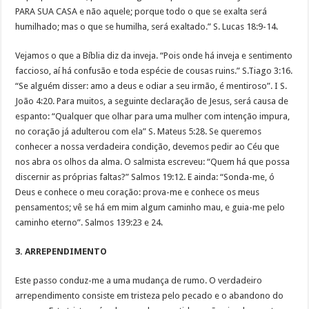
PARA SUA CASA e não aquele; porque todo o que se exalta será
humilhado; mas o que se humilha, será exaltado.” S. Lucas 18:9-14.
Vejamos o que a Bíblia diz da inveja. “Pois onde há inveja e sentimento
faccioso, aí há confusão e toda espécie de cousas ruins.” S.Tiago 3:16.
“Se alguém disser: amo a deus e odiar a seu irmão, é mentiroso”. I S.
João 4:20. Para muitos, a seguinte declaração de Jesus, será causa de
espanto: “Qualquer que olhar para uma mulher com intenção impura,
no coração já adulterou com ela” S. Mateus 5:28. Se queremos
conhecer a nossa verdadeira condição, devemos pedir ao Céu que
nos abra os olhos da alma. O salmista escreveu: “Quem há que possa
discernir as próprias faltas?” Salmos 19:12. E ainda: “Sonda-me, ó
Deus e conhece o meu coração: prova-me e conhece os meus
pensamentos; vê se há em mim algum caminho mau, e guia-me pelo
caminho eterno”. Salmos 139:23 e 24.
3. ARREPENDIMENTO
Este passo conduz-me a uma mudança de rumo. O verdadeiro
arrependimento consiste em tristeza pelo pecado e o abandono do