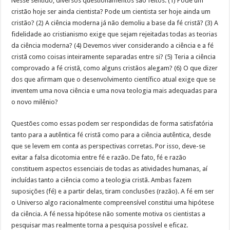
Nesse sentido, diversos questionamentos são feitos: (1) Pode um
cristão hoje ser ainda cientista? Pode um cientista ser hoje ainda um
cristão? (2) A ciência moderna já não demoliu a base da fé cristã? (3) A
fidelidade ao cristianismo exige que sejam rejeitadas todas as teorias
da ciência moderna? (4) Devemos viver considerando a ciência e a fé
cristã como coisas inteiramente separadas entre si? (5) Teria a ciência
comprovado a fé cristã, como alguns cristãos alegam? (6) O que dizer
dos que afirmam que o desenvolvimento científico atual exige que se
inventem uma nova ciência e uma nova teologia mais adequadas para
o novo milênio?
Questões como essas podem ser respondidas de forma satisfatória
tanto para a autêntica fé cristã como para a ciência autêntica, desde
que se levem em conta as perspectivas corretas. Por isso, deve-se
evitar a falsa dicotomia entre fé e razão. De fato, fé e razão
constituem aspectos essenciais de todas as atividades humanas, aí
incluídas tanto a ciência como a teologia cristã. Ambas fazem
suposições (fé) e a partir delas, tiram conclusões (razão). A fé em ser
o Universo algo racionalmente compreensível constitui uma hipótese
da ciência. A fé nessa hipótese não somente motiva os cientistas a
pesquisar mas realmente torna a pesquisa possível e eficaz.