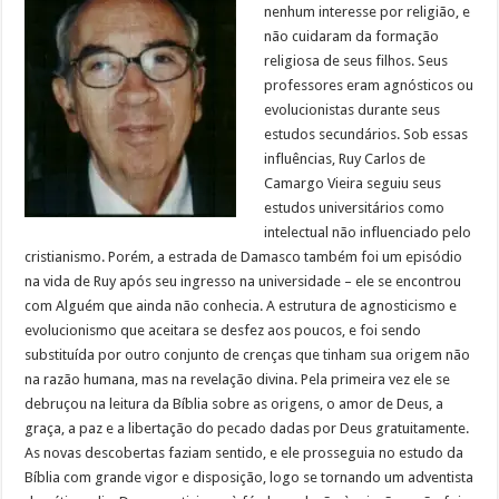
nenhum interesse por religião, e
não cuidaram da formação
religiosa de seus filhos. Seus
professores eram agnósticos ou
evolucionistas durante seus
estudos secundários. Sob essas
influências, Ruy Carlos de
Camargo Vieira seguiu seus
estudos universitários como
intelectual não influenciado pelo
cristianismo. Porém, a estrada de Damasco também foi um episódio
na vida de Ruy após seu ingresso na universidade – ele se encontrou
com Alguém que ainda não conhecia. A estrutura de agnosticismo e
evolucionismo que aceitara se desfez aos poucos, e foi sendo
substituída por outro conjunto de crenças que tinham sua origem não
na razão humana, mas na revelação divina. Pela primeira vez ele se
debruçou na leitura da Bíblia sobre as origens, o amor de Deus, a
graça, a paz e a libertação do pecado dadas por Deus gratuitamente.
As novas descobertas faziam sentido, e ele prosseguia no estudo da
Bíblia com grande vigor e disposição, logo se tornando um adventista