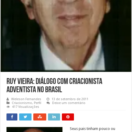
Ruy Vieira: Diálogo com criacionista
adventista no Brasil
Weleson Fernandes
13 de setembro de 2011
Criacionismo
,
Perfil
Deixe um comentário
417 Visualizações
Seus pais tinham pouco ou