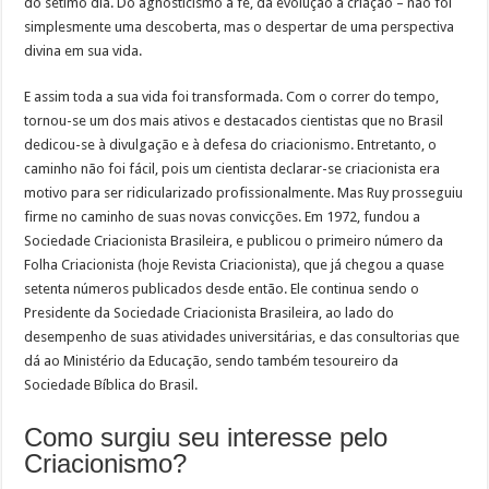
do sétimo dia. Do agnosticismo à fé, da evolução à criação – não foi
simplesmente uma descoberta, mas o despertar de uma perspectiva
divina em sua vida.
E assim toda a sua vida foi transformada. Com o correr do tempo,
tornou-se um dos mais ativos e destacados cientistas que no Brasil
dedicou-se à divulgação e à defesa do criacionismo. Entretanto, o
caminho não foi fácil, pois um cientista declarar-se criacionista era
motivo para ser ridicularizado profissionalmente. Mas Ruy prosseguiu
firme no caminho de suas novas convicções. Em 1972, fundou a
Sociedade Criacionista Brasileira, e publicou o primeiro número da
Folha Criacionista (hoje Revista Criacionista), que já chegou a quase
setenta números publicados desde então. Ele continua sendo o
Presidente da Sociedade Criacionista Brasileira, ao lado do
desempenho de suas atividades universitárias, e das consultorias que
dá ao Ministério da Educação, sendo também tesoureiro da
Sociedade Bíblica do Brasil.
Como surgiu seu interesse pelo
Criacionismo?