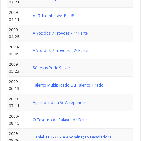
03-21
2009-
As 7 Trombetas: 1ª – 6ª
04-11
2009-
A Voz dos 7 Trovões – 1ª Parte
04-25
2009-
A Voz dos 7 Trovões – 2ª Parte
05-09
2009-
Só Jesus Pode Salvar
05-23
2009-
Talento Multiplicado Ou Talento Tirado!
06-13
2009-
Aprendendo a Se Arrepender
07-11
2009-
O Tesouro da Palavra de Deus
08-15
2009-
Daniel 11:1-31 – A Abominação Desoladora
09-26