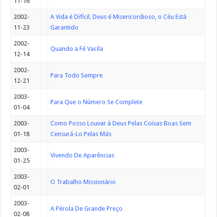
11-16
2002-
A Vida é Difícil, Deus é Misericordioso, o Céu Está
11-23
Garantido
2002-
Quando a Fé Vacila
12-14
2002-
Para Todo Sempre
12-21
2003-
Para Que o Número Se Complete
01-04
2003-
Como Posso Louvar à Deus Pelas Coisas Boas Sem
01-18
Censurá-Lo Pelas Más
2003-
Vivendo De Aparências
01-25
2003-
O Trabalho Missionário
02-01
2003-
A Pérola De Grande Preço
02-08