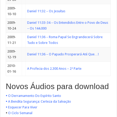
2009-
Daniel 11:32 – Os Jesuítas
10-10
2009-
Daniel 11:33-34 – Os Entendidos Entre o Povo de Deus
10-24
– Os 144.000
2009-
Daniel 11:36 – Roma Papal Se Engrandecerá Sobre
11-21
Tudo e Sobre Todos
2009-
Daniel 11:36 – O Papado Prosperará Até Que…!
12-19
2010-
A Profecia dos 2.300 Anos – 2ª Parte
01-16
Novos Áudios para download
•
O Derramamento Do Espírito Santo
•
A Bendita Segurança: Certeza da Salvação
•
Esquecer Para Viver
•
O Ciclo Semanal