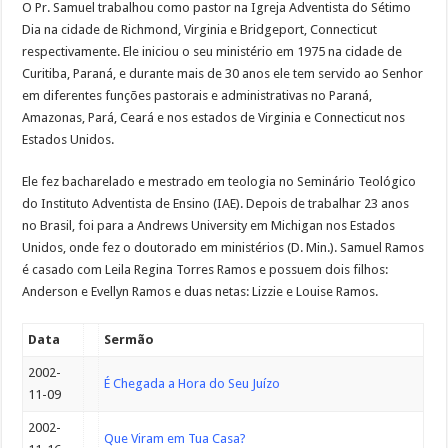
O Pr. Samuel trabalhou como pastor na Igreja Adventista do Sétimo
Dia na cidade de Richmond, Virginia e Bridgeport, Connecticut
respectivamente. Ele iniciou o seu ministério em 1975 na cidade de
Curitiba, Paraná, e durante mais de 30 anos ele tem servido ao Senhor
em diferentes funções pastorais e administrativas no Paraná,
Amazonas, Pará, Ceará e nos estados de Virginia e Connecticut nos
Estados Unidos.
Ele fez bacharelado e mestrado em teologia no Seminário Teológico
do Instituto Adventista de Ensino (IAE). Depois de trabalhar 23 anos
no Brasil, foi para a Andrews University em Michigan nos Estados
Unidos, onde fez o doutorado em ministérios (D. Min.). Samuel Ramos
é casado com Leila Regina Torres Ramos e possuem dois filhos:
Anderson e Evellyn Ramos e duas netas: Lizzie e Louise Ramos.
Data
Sermão
2002-
É Chegada a Hora do Seu Juízo
11-09
2002-
Que Viram em Tua Casa?