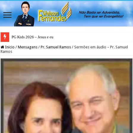
PG Kids 2026 – Jesus e eu
PG Teens 2026 – A Luz do Mundo
Inicio
/
Mensagens
/
Pr. Samuel Ramos
/
Sermões em áudio – Pr. Samuel
Ramos