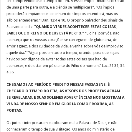
ser compreendidas no tempo do fim. A esse tempo, “muitos correrão
de uma parte para outra, e a ciência se multiplicará”. “Os ímpios
procederão impiamente, e nenhum dos ímpios entenderá, mas os
sábios entenderão.” Dan. 12:4 e 10. O próprio Salvador deu sinais de
Sua vinda, e diz:
“QUANDO VIRDES ACONTECER ESTAS COISAS,
SABEI QUE O REINO DE DEUS ESTÁ PERTO.”
“E olhai por vós, não
aconteça que os vossos corações se carreguem de glutonaria, de
embriaguez, e dos cuidados da vida, e venha sobre vós de improviso
aquele dia.” “Vigiai pois em todo o tempo, orando, para que sejais
havidos por dignos de evitar todas estas coisas que hão de
acontecer, e de estar em pé diante do Filho do homem.” Luc. 21:31, 34
e 36.
CHEGAMOS AO PERÍODO PREDITO NESSAS PASSAGENS. É
CHEGADO O TEMPO DO FIM, AS VISÕES DOS PROFETAS ACHAM-
SE REVELADAS, E SUAS SOLENES ADVERTÊNCIAS NOS MOSTRAM A
VINDA DE NOSSO SENHOR EM GLÓRIA COMO PRÓXIMA, ÀS
PORTAS.
Os judeus interpretaram e aplicaram mal a Palavra de Deus, e não
conheceram o tempo de sua visitação. Os anos do ministério de