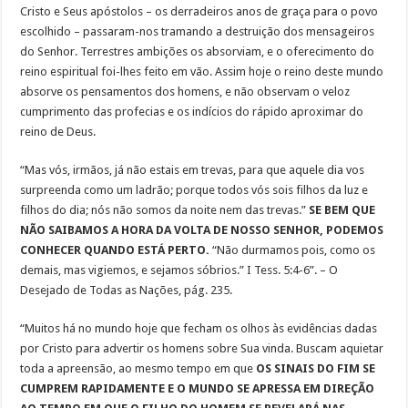
Cristo e Seus apóstolos – os derradeiros anos de graça para o povo
escolhido – passaram-nos tramando a destruição dos mensageiros
do Senhor. Terrestres ambições os absorviam, e o oferecimento do
reino espiritual foi-lhes feito em vão. Assim hoje o reino deste mundo
absorve os pensamentos dos homens, e não observam o veloz
cumprimento das profecias e os indícios do rápido aproximar do
reino de Deus.
“Mas vós, irmãos, já não estais em trevas, para que aquele dia vos
surpreenda como um ladrão; porque todos vós sois filhos da luz e
filhos do dia; nós não somos da noite nem das trevas.”
SE BEM QUE
NÃO SAIBAMOS A HORA DA VOLTA DE NOSSO SENHOR, PODEMOS
CONHECER QUANDO ESTÁ PERTO.
“Não durmamos pois, como os
demais, mas vigiemos, e sejamos sóbrios.” I Tess. 5:4-6”. – O
Desejado de Todas as Nações, pág. 235.
“Muitos há no mundo hoje que fecham os olhos às evidências dadas
por Cristo para advertir os homens sobre Sua vinda. Buscam aquietar
toda a apreensão, ao mesmo tempo em que
OS SINAIS DO FIM SE
CUMPREM RAPIDAMENTE E O MUNDO SE APRESSA EM DIREÇÃO