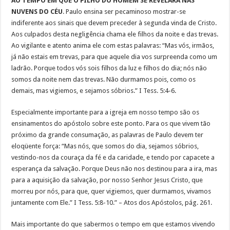
AO TEMPO EM QUE O FILHO DO HOMEM SE REVELARÁ NAS
NUVENS DO CÉU
. Paulo ensina ser pecaminoso mostrar-se
indiferente aos sinais que devem preceder à segunda vinda de Cristo.
Aos culpados desta negligência chama ele filhos da noite e das trevas.
Ao vigilante e atento anima ele com estas palavras: “Mas vós, irmãos,
já não estais em trevas, para que aquele dia vos surpreenda como um
ladrão. Porque todos vós sois filhos da luz e filhos do dia; nós não
somos da noite nem das trevas. Não durmamos pois, como os
demais, mas vigiemos, e sejamos sóbrios.” I Tess. 5:4-6.
Especialmente importante para a igreja em nosso tempo são os
ensinamentos do apóstolo sobre este ponto. Para os que vivem tão
próximo da grande consumação, as palavras de Paulo devem ter
eloqüente força: “Mas nós, que somos do dia, sejamos sóbrios,
vestindo-nos da couraça da fé e da caridade, e tendo por capacete a
esperança da salvação. Porque Deus não nos destinou para a ira, mas
para a aquisição da salvação, por nosso Senhor Jesus Cristo, que
morreu por nós, para que, quer vigiemos, quer durmamos, vivamos
juntamente com Ele.” I Tess. 5:8-10.” – Atos dos Apóstolos, pág. 261.
Mais importante do que sabermos o tempo em que estamos vivendo