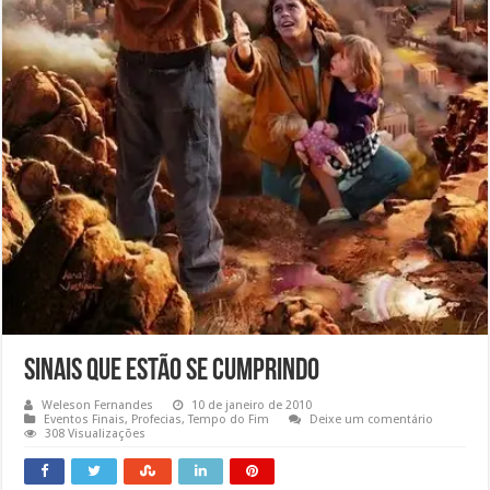
Sinais que Estão se Cumprindo
Weleson Fernandes
10 de janeiro de 2010
Eventos Finais
,
Profecias
,
Tempo do Fim
Deixe um comentário
308 Visualizações