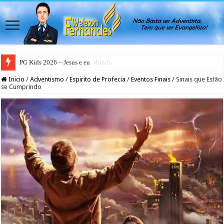
PG Teens 2026 – A Luz do Mundo
Inicio
/
Adventismo
/
Espirito de Profecia
/
Eventos Finais
/
Sinais que Estão
se Cumprindo