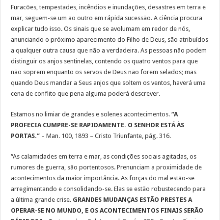
Furacões, tempestades, incêndios e inundações, desastres em terra e
mar, seguem-se um ao outro em rápida sucessão. A ciência procura
explicar tudo isso. Os sinais que se avolumam em redor de nós,
anunciando o próximo aparecimento do Filho de Deus, são atribuídos
a qualquer outra causa que não a verdadeira. As pessoas não podem
distinguir os anjos sentinelas, contendo os quatro ventos para que
não soprem enquanto os servos de Deus não forem selados; mas
quando Deus mandar a Seus anjos que soltem os ventos, haverá uma
cena de conflito que pena alguma poderá descrever.
Estamos no limiar de grandes e solenes acontecimentos.
“A
PROFECIA CUMPRE-SE RAPIDAMENTE. O SENHOR ESTÁ ÀS
PORTAS.”
– Man. 100, 1893 – Cristo Triunfante, pág. 316.
“As calamidades em terra e mar, as condições sociais agitadas, os
rumores de guerra, são portentosos. Prenunciam a proximidade de
acontecimentos da maior importância. As forças do mal estão-se
arregimentando e consolidando-se. Elas se estão robustecendo para
a última grande crise.
GRANDES MUDANÇAS ESTÃO PRESTES A
OPERAR-SE NO MUNDO, E OS ACONTECIMENTOS FINAIS SERÃO