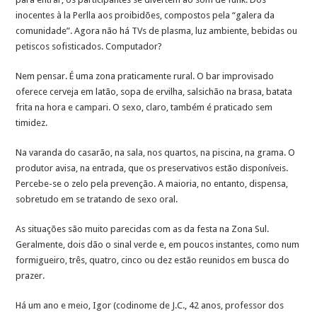
inocentes à la Perlla aos proibidões, compostos pela “galera da
comunidade”. Agora não há TVs de plasma, luz ambiente, bebidas ou
petiscos sofisticados. Computador?
Nem pensar. É uma zona praticamente rural. O bar improvisado
oferece cerveja em latão, sopa de ervilha, salsichão na brasa, batata
frita na hora e campari. O sexo, claro, também é praticado sem
timidez.
Na varanda do casarão, na sala, nos quartos, na piscina, na grama. O
produtor avisa, na entrada, que os preservativos estão disponíveis.
Percebe-se o zelo pela prevenção. A maioria, no entanto, dispensa,
sobretudo em se tratando de sexo oral.
As situações são muito parecidas com as da festa na Zona Sul.
Geralmente, dois dão o sinal verde e, em poucos instantes, como num
formigueiro, três, quatro, cinco ou dez estão reunidos em busca do
prazer.
Há um ano e meio, Igor (codinome de J.C., 42 anos, professor dos