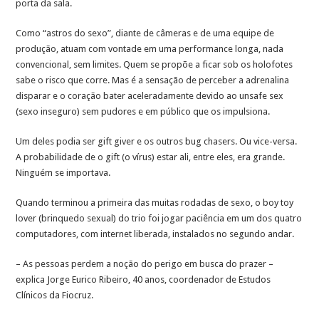
porta da sala.
Como “astros do sexo”, diante de câmeras e de uma equipe de
produção, atuam com vontade em uma performance longa, nada
convencional, sem limites. Quem se propõe a ficar sob os holofotes
sabe o risco que corre. Mas é a sensação de perceber a adrenalina
disparar e o coração bater aceleradamente devido ao unsafe sex
(sexo inseguro) sem pudores e em público que os impulsiona.
Um deles podia ser gift giver e os outros bug chasers. Ou vice-versa.
A probabilidade de o gift (o vírus) estar ali, entre eles, era grande.
Ninguém se importava.
Quando terminou a primeira das muitas rodadas de sexo, o boy toy
lover (brinquedo sexual) do trio foi jogar paciência em um dos quatro
computadores, com internet liberada, instalados no segundo andar.
– As pessoas perdem a noção do perigo em busca do prazer –
explica Jorge Eurico Ribeiro, 40 anos, coordenador de Estudos
Clínicos da Fiocruz.