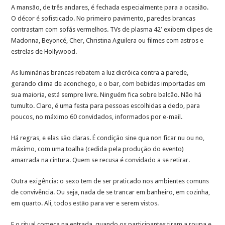
A mansão, de três andares, é fechada especialmente para a ocasião.
O décor é sofisticado. No primeiro pavimento, paredes brancas
contrastam com sofás vermelhos. TVs de plasma 42′ exibem clipes de
Madonna, Beyoncé, Cher, Christina Aguilera ou filmes com astros e
estrelas de Hollywood.
As luminárias brancas rebatem a luz dicróica contra a parede,
gerando clima de aconchego, e o bar, com bebidas importadas em
sua maioria, está sempre livre. Ninguém fica sobre balcão. Não há
tumulto. Claro, é uma festa para pessoas escolhidas a dedo, para
poucos, no máximo 60 convidados, informados por e-mail.
Há regras, e elas são claras. É condição sine qua non ficar nu ou no,
máximo, com uma toalha (cedida pela produção do evento)
amarrada na cintura. Quem se recusa é convidado a se retirar.
Outra exigência: o sexo tem de ser praticado nos ambientes comuns
de convivência. Ou seja, nada de se trancar em banheiro, em cozinha,
em quarto. Ali, todos estão para ver e serem vistos.
E o ritual começa na entrada, quando os participantes tiram a roupa e