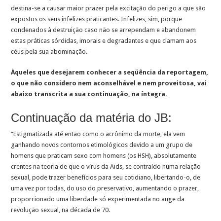
destina-se a causar maior prazer pela excitação do perigo a que são
expostos os seus infelizes praticantes. Infelizes, sim, porque
condenados à destruição caso não se arrependam e abandonem
estas práticas sórdidas, imorais e degradantes e que clamam aos
céus pela sua abominação.
Àqueles que desejarem conhecer a seqüência da reportagem,
o que não considero nem aconselhável e nem proveitosa, vai
abaixo transcrita a sua continuação, na íntegra.
Continuação da matéria do JB:
“Estigmatizada até então como o acrônimo da morte, ela vem
ganhando novos contornos etimológicos devido a um grupo de
homens que praticam sexo com homens (os HSH), absolutamente
crentes na teoria de que o vírus da Aids, se contraído numa relação
sexual, pode trazer benefícios para seu cotidiano, libertando-o, de
uma vez por todas, do uso do preservativo, aumentando o prazer,
proporcionado uma liberdade só experimentada no auge da
revolução sexual, na década de 70.