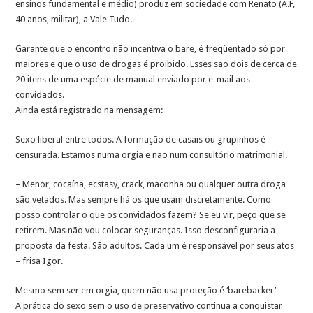
ensinos fundamental e médio) produz em sociedade com Renato (A.F,
40 anos, militar), a Vale Tudo.
Garante que o encontro não incentiva o bare, é freqüentado só por
maiores e que o uso de drogas é proibido. Esses são dois de cerca de
20 itens de uma espécie de manual enviado por e-mail aos
convidados.
Ainda está registrado na mensagem:
Sexo liberal entre todos. A formação de casais ou grupinhos é
censurada. Estamos numa orgia e não num consultório matrimonial.
– Menor, cocaína, ecstasy, crack, maconha ou qualquer outra droga
são vetados. Mas sempre há os que usam discretamente. Como
posso controlar o que os convidados fazem? Se eu vir, peço que se
retirem. Mas não vou colocar seguranças. Isso desconfiguraria a
proposta da festa. São adultos. Cada um é responsável por seus atos
– frisa Igor.
Mesmo sem ser em orgia, quem não usa proteção é ‘barebacker’
A prática do sexo sem o uso de preservativo continua a conquistar