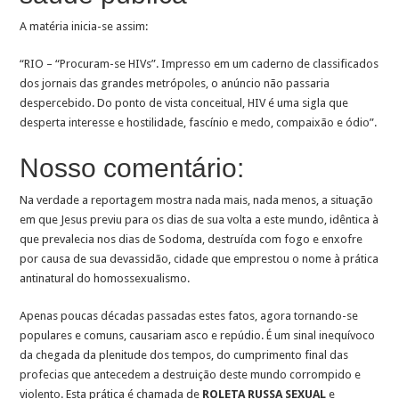
A matéria inicia-se assim:
“RIO – “Procuram-se HIVs”. Impresso em um caderno de classificados
dos jornais das grandes metrópoles, o anúncio não passaria
despercebido. Do ponto de vista conceitual, HIV é uma sigla que
desperta interesse e hostilidade, fascínio e medo, compaixão e ódio”.
Nosso comentário:
Na verdade a reportagem mostra nada mais, nada menos, a situação
em que Jesus previu para os dias de sua volta a este mundo, idêntica à
que prevalecia nos dias de Sodoma, destruída com fogo e enxofre
por causa de sua devassidão, cidade que emprestou o nome à prática
antinatural do homossexualismo.
Apenas poucas décadas passadas estes fatos, agora tornando-se
populares e comuns, causariam asco e repúdio. É um sinal inequívoco
da chegada da plenitude dos tempos, do cumprimento final das
profecias que antecedem a destruição deste mundo corrompido e
violento. Esta prática é chamada de
ROLETA RUSSA SEXUAL
e