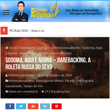
PG Teens 2026 – A Luz do Mundo
Inicio
/
Liberalismo Teológico
/
Homossexualismo
/
Sodoma, Aqui
e Agora – Barebacking, a Roleta Russa do Sexo
Sodoma, Aqui e Agora – Barebacking, a
Roleta Russa do Sexo
Weleson Fernandes
14 de outubro de 2009
Homossexualismo
,
Ideologia de Gênero
,
Pecado
,
Pornografia
,
Sexualidade
,
Tempo do Fim
Deixe um comentário
212 Visualizações