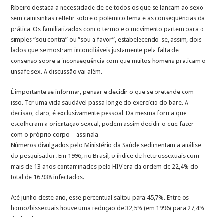
Ribeiro destaca a necessidade de de todos os que se lançam ao sexo
sem camisinhas refletir sobre o polêmico tema e as conseqüências da
prática. Os familiarizados com o termo e o movimento partem para o
simples “sou contra” ou “sou a favor”, estabelecendo-se, assim, dois
lados que se mostram inconciliáveis justamente pela falta de
consenso sobre a inconseqüência com que muitos homens praticam o
unsafe sex. A discussão vai além.
É importante se informar, pensar e decidir o que se pretende com
isso. Ter uma vida saudável passa longe do exercício do bare. A
decisão, claro, é exclusivamente pessoal. Da mesma forma que
escolheram a orientação sexual, podem assim decidir o que fazer
com o próprio corpo – assinala
Números divulgados pelo Ministério da Saúde sedimentam a análise
do pesquisador. Em 1996, no Brasil, o índice de heterossexuais com
mais de 13 anos contaminados pelo HIV era da ordem de 22,4% do
total de 16.938 infectados.
Até junho deste ano, esse percentual saltou para 45,7%. Entre os
homo/bissexuais houve uma redução de 32,5% (em 1996) para 27,4%