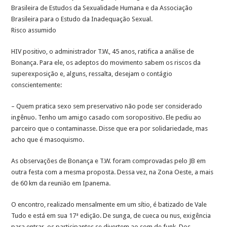
Brasileira de Estudos da Sexualidade Humana e da Associação
Brasileira para o Estudo da Inadequação Sexual.
Risco assumido
HIV positivo, o administrador T.W., 45 anos, ratifica a análise de
Bonança. Para ele, os adeptos do movimento sabem os riscos da
superexposição e, alguns, ressalta, desejam o contágio
conscientemente:
– Quem pratica sexo sem preservativo não pode ser considerado
ingênuo. Tenho um amigo casado com soropositivo. Ele pediu ao
parceiro que o contaminasse. Disse que era por solidariedade, mas
acho que é masoquismo.
As observações de Bonança e T.W. foram comprovadas pelo JB em
outra festa com a mesma proposta. Dessa vez, na Zona Oeste, a mais
de 60 km da reunião em Ipanema.
O encontro, realizado mensalmente em um sítio, é batizado de Vale
Tudo e está em sua 17ª edição. De sunga, de cueca ou nus, exigência
para entrar, os participantes se divertem ao som de funk. Dos