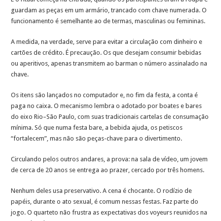
guardam as peças em um armário, trancado com chave numerada. O
funcionamento é semelhante ao de termas, masculinas ou femininas.
A medida, na verdade, serve para evitar a circulação com dinheiro e
cartões de crédito. É precaução. Os que desejam consumir bebidas
ou aperitivos, apenas transmitem ao barman o número assinalado na
chave.
Os itens são lançados no computador e, no fim da festa, a conta é
paga no caixa. O mecanismo lembra o adotado por boates e bares
do eixo Rio–São Paulo, com suas tradicionais cartelas de consumação
mínima. Só que numa festa bare, a bebida ajuda, os petiscos
“fortalecem”, mas não são peças-chave para o divertimento.
Circulando pelos outros andares, a prova: na sala de vídeo, um jovem
de cerca de 20 anos se entrega ao prazer, cercado por três homens.
Nenhum deles usa preservativo. A cena é chocante. O rodízio de
papéis, durante o ato sexual, é comum nessas festas. Faz parte do
jogo. O quarteto não frustra as expectativas dos voyeurs reunidos na