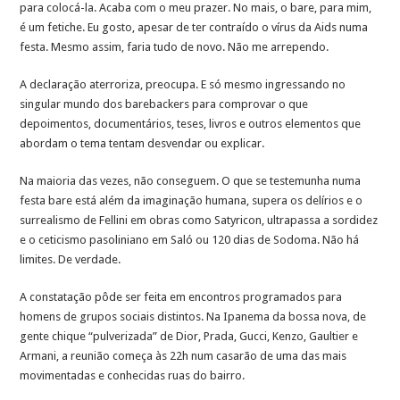
para colocá-la. Acaba com o meu prazer. No mais, o bare, para mim,
é um fetiche. Eu gosto, apesar de ter contraído o vírus da Aids numa
festa. Mesmo assim, faria tudo de novo. Não me arrependo.
A declaração aterroriza, preocupa. E só mesmo ingressando no
singular mundo dos barebackers para comprovar o que
depoimentos, documentários, teses, livros e outros elementos que
abordam o tema tentam desvendar ou explicar.
Na maioria das vezes, não conseguem. O que se testemunha numa
festa bare está além da imaginação humana, supera os delírios e o
surrealismo de Fellini em obras como Satyricon, ultrapassa a sordidez
e o ceticismo pasoliniano em Saló ou 120 dias de Sodoma. Não há
limites. De verdade.
A constatação pôde ser feita em encontros programados para
homens de grupos sociais distintos. Na Ipanema da bossa nova, de
gente chique “pulverizada” de Dior, Prada, Gucci, Kenzo, Gaultier e
Armani, a reunião começa às 22h num casarão de uma das mais
movimentadas e conhecidas ruas do bairro.