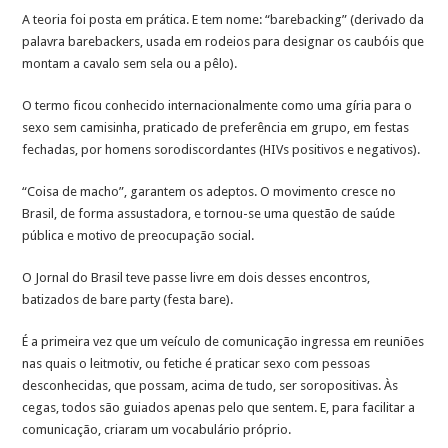
A teoria foi posta em prática. E tem nome: “barebacking” (derivado da
palavra barebackers, usada em rodeios para designar os caubóis que
montam a cavalo sem sela ou a pêlo).
O termo ficou conhecido internacionalmente como uma gíria para o
sexo sem camisinha, praticado de preferência em grupo, em festas
fechadas, por homens sorodiscordantes (HIVs positivos e negativos).
“Coisa de macho”, garantem os adeptos. O movimento cresce no
Brasil, de forma assustadora, e tornou-se uma questão de saúde
pública e motivo de preocupação social.
O Jornal do Brasil teve passe livre em dois desses encontros,
batizados de bare party (festa bare).
É a primeira vez que um veículo de comunicação ingressa em reuniões
nas quais o leitmotiv, ou fetiche é praticar sexo com pessoas
desconhecidas, que possam, acima de tudo, ser soropositivas. Às
cegas, todos são guiados apenas pelo que sentem. E, para facilitar a
comunicação, criaram um vocabulário próprio.