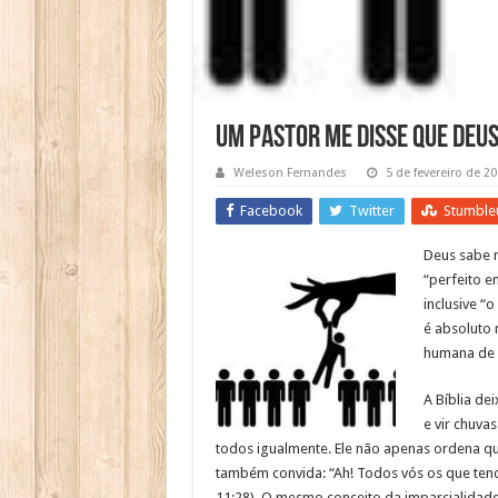
Um pastor me disse que Deu
Weleson Fernandes
5 de fevereiro de 2
Facebook
Twitter
Stumble
Deus sabe r
“perfeito e
inclusive “
é absoluto 
humana de 
A Bíblia de
e vir chuva
todos igualmente. Ele não apenas ordena qu
também convida: “Ah! Todos vós os que tend
11:28).
O mesmo conceito da imparcialidade