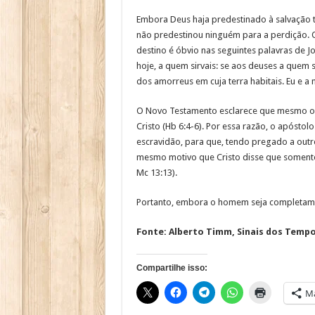
Embora Deus haja predestinado à salvação to
não predestinou ninguém para a perdição. 
destino é óbvio nas seguintes palavras de Jo
hoje, a quem sirvais: se aos deuses a quem
dos amorreus em cuja terra habitais. Eu e a
O Novo Testamento esclarece que mesmo os 
Cristo (Hb 6:4-6). Por essa razão, o apósto
escravidão, para que, tendo pregado a outro
mesmo motivo que Cristo disse que somente 
Mc 13:13).
Portanto, embora o homem seja completament
Fonte: Alberto Timm, Sinais dos Tempos
Compartilhe isso:
Ma