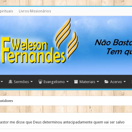
irituais
Livros Missionários
Sermões
Evangelismo
Materiais
Acervo
stidores
stor me disse que Deus determinou antecipadamente quem vai ser salvo