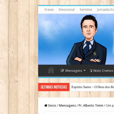
Frases
Devocional
Sermões
Jornadas Esp
Mensagens
Nisto Cremos
Ultimas Noticias
Espirito Santo – O Deus dos Ba
Inicio
/
Mensagens
/
Pr. Alberto Timm
/
Um pa