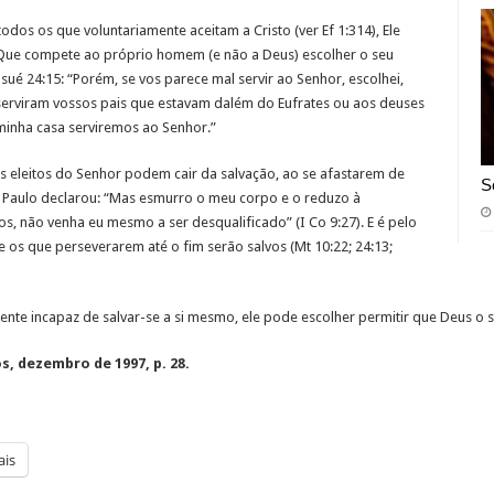
dos os que voluntariamente aceitam a Cristo (ver Ef 1:314), Ele
Que compete ao próprio homem (e não a Deus) escolher o seu
sué 24:15: “Porém, se vos parece mal servir ao Senhor, escolhei,
 serviram vossos pais que estavam dalém do Eufrates ou aos deuses
 minha casa serviremos ao Senhor.”
eleitos do Senhor podem cair da salvação, ao se afastarem de
S
lo Paulo declarou: “Mas esmurro o meu corpo e o reduzo à
s, não venha eu mesmo a ser desqualificado” (I Co 9:27). E é pelo
os que perseverarem até o fim serão salvos (Mt 10:22; 24:13;
e incapaz de salvar-se a si mesmo, ele pode escolher permitir que Deus o s
, dezembro de 1997, p. 28.
is