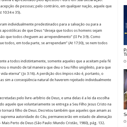
acepção de pessoas; pelo contrário, em qualquer nação, aquele que
t 10:34 e 35).
ram individualmente predestinados para a salvação ou para a
es apostólicas de que Deus “deseja que todos os homens sejam
enão que todos cheguem ao arrependimento” (II Pe 3:9). Como
ue todos, em toda parte, se arrependam” (At 17:30), se nem todos
P
T
nte a todos indistintamente, somente aqueles que a aceitam pela fé
amou o mundo de tal maneira que deu o Seu Filho unigênito, para que
vida eterna” (Jo 3:16). A perdição dos ímpios não é, portanto, o
mas sim a conseqüência natural de haverem rejeitado individualmente
cretadas pelo livre-arbítrio de Deus, e uma delas é a lei da escolha
o aquele que voluntariamente se entrega a Seu Filho Jesus Cristo na
 se tornará filho de Deus. Decretou também que aqueles que amam as
S
 a suprema autoridade do Céu, permanecerão em estado de alienação
” – Mais Perto de Deus (São Paulo: Mundo Cristão, 1980), pág. 132.