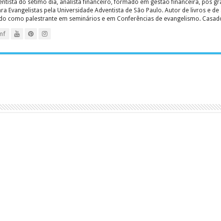
entista do sétimo dia, analista financeiro, formado em gestão financeira, pós 
 Evangelistas pela Universidade Adventista de São Paulo. Autor de livros e de a
ado como palestrante em seminários e em Conferências de evangelismo. Casado c
mf