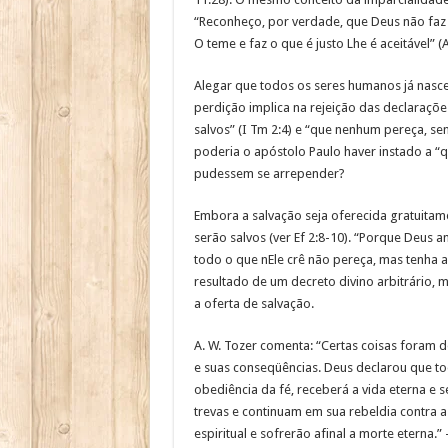
“Reconheço, por verdade, que Deus não faz 
O teme e faz o que é justo Lhe é aceitável” (A
Alegar que todos os seres humanos já nasce
perdição implica na rejeição das declaraçõ
salvos” (I Tm 2:4) e “que nenhum pereça, s
poderia o apóstolo Paulo haver instado a “q
pudessem se arrepender?
Embora a salvação seja oferecida gratuitame
serão salvos (ver Ef 2:8-10). “Porque Deus 
todo o que nEle crê não pereça, mas tenha a 
resultado de um decreto divino arbitrário, 
a oferta de salvação.
A. W. Tozer comenta: “Certas coisas foram de
e suas conseqüências. Deus declarou que tod
obediência da fé, receberá a vida eterna e
trevas e continuam em sua rebeldia contra
espiritual e sofrerão afinal a morte eterna.