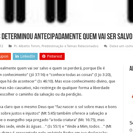
s determinou antecipadamente quem vai ser salvo
012
Pr. Alberto Timm
,
Predestinação e Temas Relacionados
Deixe um come
upon
LinkedIn
Pinterest
A
ealmente quem vai ser salvo e quem se perderá, porque Ele é
m conhecimento” (Jó 37:16) e “conhece todas as coisas” (I Jo 3:20),
o que há de acontecer” (Is 46:10). Mas esse conhecimento divino, que
mas não-causativo, não restringe de qualquer forma a liberdade
escolher o caminho da salvação ou da perdição.
ixa claro que o mesmo Deus que “faz nascer o sol sobre maus e bons
s sobre justos e injustos” (Mt 5:45) também oferece a salvação a
e o evangelho seja pregado “a toda criatura” (Mc 16:75), mas
S
es sede, vinde às águas…” (Is 55:1) e “Vinde a Mim, todos…” (Mt
 divina é apresentado pelo apóstolo Pedro em sua declaração: