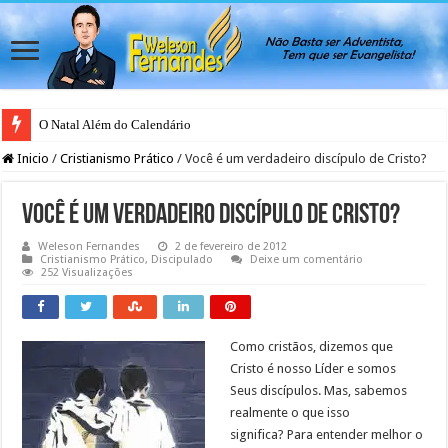
O Natal Além do Calendário
Japão rejeita casamento gay para evitar colapso da natalidade, afirma ativis
Inicio
/
Cristianismo Prático
/
Você é um verdadeiro discípulo de Cristo?
Você é um verdadeiro discípulo de Cristo?
Weleson Fernandes
2 de fevereiro de 2012
Cristianismo Prático
,
Discipulado
Deixe um comentário
252 Visualizações
Como cristãos, dizemos que
Cristo é nosso Líder e somos
Seus discípulos. Mas, sabemos
realmente o que isso
significa? Para entender melhor o