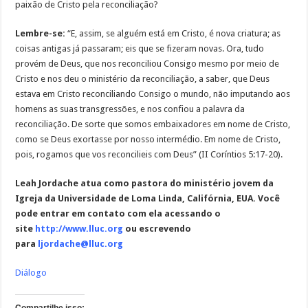
paixão de Cristo pela reconciliação?
Lembre-se:
“E, assim, se alguém está em Cristo, é nova criatura; as
coisas antigas já passaram; eis que se fizeram novas. Ora, tudo
provém de Deus, que nos reconciliou Consigo mesmo por meio de
Cristo e nos deu o ministério da reconciliação, a saber, que Deus
estava em Cristo reconciliando Consigo o mundo, não imputando aos
homens as suas transgressões, e nos confiou a palavra da
reconciliação. De sorte que somos embaixadores em nome de Cristo,
como se Deus exortasse por nosso intermédio. Em nome de Cristo,
pois, rogamos que vos reconcilieis com Deus” (II Coríntios 5:17-20).
Leah Jordache atua como pastora do ministério jovem da
Igreja da Universidade de Loma Linda, Califórnia, EUA. Você
pode entrar em contato com ela acessando o
site
http://www.lluc.org
ou escrevendo
para
ljordache@lluc.org
Diálogo
Compartilhe isso: