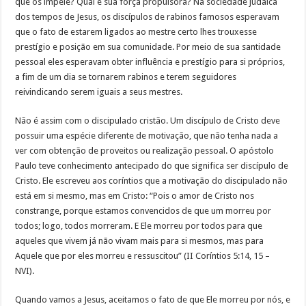
que os impele? Qual é sua força propulsora? Na sociedade judaica
dos tempos de Jesus, os discípulos de rabinos famosos esperavam
que o fato de estarem ligados ao mestre certo lhes trouxesse
prestígio e posição em sua comunidade. Por meio de sua santidade
pessoal eles esperavam obter influência e prestígio para si próprios,
a fim de um dia se tornarem rabinos e terem seguidores
reivindicando serem iguais a seus mestres.
Não é assim com o discipulado cristão. Um discípulo de Cristo deve
possuir uma espécie diferente de motivação, que não tenha nada a
ver com obtenção de proveitos ou realização pessoal. O apóstolo
Paulo teve conhecimento antecipado do que significa ser discípulo de
Cristo. Ele escreveu aos coríntios que a motivação do discipulado não
está em si mesmo, mas em Cristo: “Pois o amor de Cristo nos
constrange, porque estamos convencidos de que um morreu por
todos; logo, todos morreram. E Ele morreu por todos para que
aqueles que vivem já não vivam mais para si mesmos, mas para
Aquele que por eles morreu e ressuscitou” (II Coríntios 5:14, 15 ­–
NVI).
Quando vamos a Jesus, aceitamos o fato de que Ele morreu por nós, e