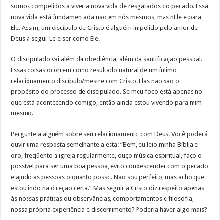
somos compelidos a viver a nova vida de resgatados do pecado. Essa
nova vida está fundamentada não em nós mesmos, mas nEle e para
Ele. Assim, um discípulo de Cristo é alguém impelido pelo amor de
Deus a segui-Lo e ser como Ele.
O discipulado vai além da obediência, além da santificação pessoal.
Essas coisas ocorrem como resultado natural de um íntimo
relacionamento discípulo/mestre com Cristo. Elas não são o
propósito do processo de discipulado. Se meu foco está apenas no
que está acontecendo comigo, então ainda estou vivendo para mim
mesmo.
Pergunte a alguém sobre seu relacionamento com Deus. Você poderá
ouvir uma resposta semelhante a esta: “Bem, eu leio minha Bíblia e
oro, freqüento a igreja regularmente, ouço música espiritual, faço o
possível para ser uma boa pessoa, evito condescender com o pecado
e ajudo as pessoas o quanto posso. Não sou perfeito, mas acho que
estou indo na direção certa.” Mas seguir a Cristo diz respeito apenas
às nossas práticas ou observâncias, comportamentos e filosofia,
nossa própria experiência e discernimento? Poderia haver algo mais?